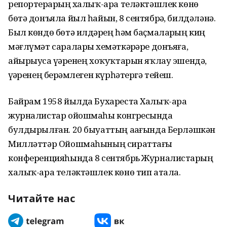
репортерҙарҙың халыҡ-ара теләктәшлек көнө
бөтә донъяла йыл һайын, 8 сентябрҙә, билдәләнә.
Был көндө бөтә илдәрҙең һәм баҫмаларҙың киң
мәғлүмәт саралары хеҙмәткәрҙәре донъяға,
айырыуса үҙҙәренең хоҡуҡтарын яҡлау эшендә,
үҙҙәренең берҙәмлеген күрһәтергә тейеш.
Байрам 1958 йылда Бухареста Халыҡ-ара
журналистар ойошмаһы конгресында
булдырылған. 20 быуаттың аҙағында Берләшкән
Милләттәр Ойошмаһының сираттағы
конференцияһында 8 сентябрь Журналистарҙың
халыҡ-ара теләктәшлек көнө тип атала.
Читайте нас