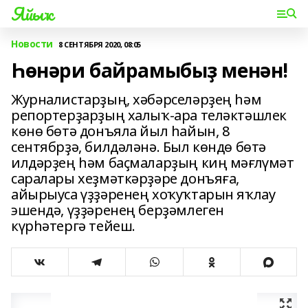
Яйыҡ
Новости
8 СЕНТЯБРЯ 2020, 08:05
Һөнәри байрамыбыҙ менән!
Журналистарҙың, хәбәрселәрҙең һәм
репортерҙарҙың халыҡ-ара теләктәшлек
көнө бөтә донъяла йыл һайын, 8
сентябрҙә, билдәләнә. Был көндө бөтә
илдәрҙең һәм баҫмаларҙың киң мәғлүмәт
саралары хеҙмәткәрҙәре донъяға,
айырыуса үҙҙәренең хоҡуҡтарын яҡлау
эшендә, үҙҙәренең берҙәмлеген
күрһәтергә тейеш.