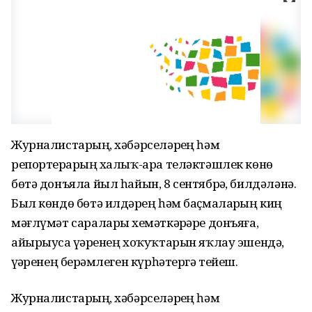
Журналистарҙың, хәбәрселәрҙең һәм
репортерҙарҙың халыҡ-ара теләктәшлек көнө
бөтә донъяла йыл һайын, 8 сентябрҙә, билдәләнә.
Был көндө бөтә илдәрҙең һәм баҫмаларҙың киң
мәғлүмәт саралары хеҙмәткәрҙәре донъяға,
айырыуса үҙҙәренең хоҡуҡтарын яҡлау эшендә,
үҙҙәренең берҙәмлеген күрһәтергә тейеш.
Журналистарҙың, хәбәрселәрҙең һәм