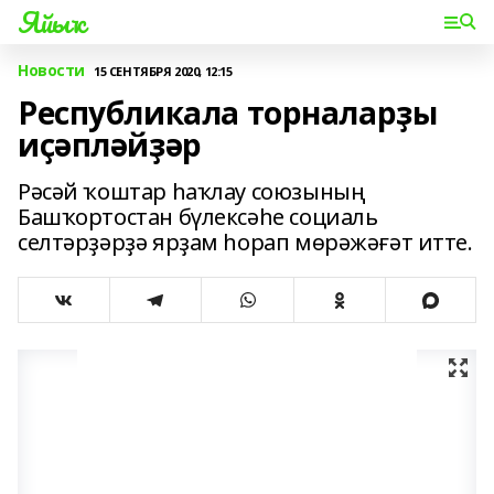
Яйыҡ
Новости
15 СЕНТЯБРЯ 2020, 12:15
Республикала торналарҙы
иҫәпләйҙәр
Рәсәй ҡоштар һаҡлау союзының
Башҡортостан бүлексәһе социаль
селтәрҙәрҙә ярҙам һорап мөрәжәғәт итте.