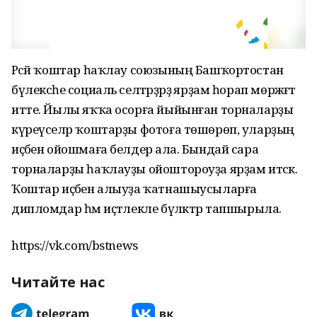
Рәсәй ҡоштар һаҡлау союзының Башҡортостан
бүлексәһе социаль селтәрҙәрҙә ярҙам һорап мөрәжәғәт
итте. Йылы яҡҡа осорға йыйынған торналарҙы
күреүселәр ҡоштарҙы фотоға төшөрөп, уларҙың
иҫәбен ойошмаға белдерә ала. Бындай сара
торналарҙы һаҡлауҙы ойоштороуҙа ярҙам итәсәк.
Ҡоштар иҫәбен алыуҙа ҡатнашыусыларға
дипломдар һәм иҫтәлекле бүләктәр тапшырыла.
https://vk.com/bstnews
Читайте нас