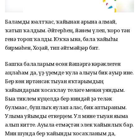
Баламды юғалтҡас, ҡайғынан арына алмай,
ҡатып ҡалдым. Әйтерһең, йәнем үлеп, ҡоро тән
генә тороп ҡалды. Юҡҡа ғына, бала ҡайғыһы
бирмәһен, Хоҙай, тип әйтмәйҙәр бит.
Башҡа балаларым өсөн йәшәргә кәрәклеген
аңлаһам да, үҙ-үҙемде ҡулға алыуы бик ауыр ине.
Бер көн иртәнсәк тыуған яҡтарымдың
ҡайындарын ҡосаҡлау теләге менән уяндым.
Быға тиклем күңелдә бер ниндәй ҙә теләк
булмағас, бушлыҡ яулап алғас, бик аптыраным.
Улыма уйымды еткерҙем. Ул мине тыуған яғыма
алып китте. Ауылға етмәҫтән элек ҡайынлыҡ бар.
Мин шунда бер ҡайынды ҡосаҡланым да,