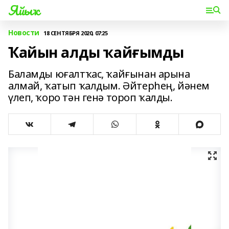
Яйыҡ
Новости
18 СЕНТЯБРЯ 2020, 07:25
Ҡайын алды ҡайғымды
Баламды юғалтҡас, ҡайғынан арына
алмай, ҡатып ҡалдым. Әйтерһең, йәнем
үлеп, ҡоро тән генә тороп ҡалды.