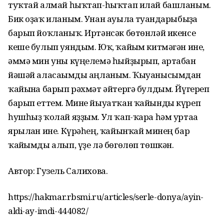
туҡтай алмай һыҡтап-һыҡтап илай башланым.
Бик оҙаҡ иланым. Унан ауылға туғандарыбыҙға
барып йоҡланыҡ. Иртәнсәк бөтөнләй икенсе
кеше булып уяндым. Юҡ, ҡайғым китмәгән ине,
әммә мин уны күңелемә һыйҙырып, артабан
йәшәй аласағымды аңланым. Ҡыуанысымдан
ҡайынға барып рәхмәт әйтергә булдым. Йүгереп
барып еттем. Мине йыуатҡан ҡайынды күреп
һушһыҙ ҡолай яҙҙым. Ул ҡап-ҡара һәм уртаға
ярылған ине. Күрәһең, ҡайынҡай минең бар
ҡайғымды алып, үҙе лә бөгөлөп төшкән.
Автор: Гузель Салихова.
https://hakmar.rbsmi.ru/articles/serle-donya/ayin-
aldi-ay-imdi-444082/