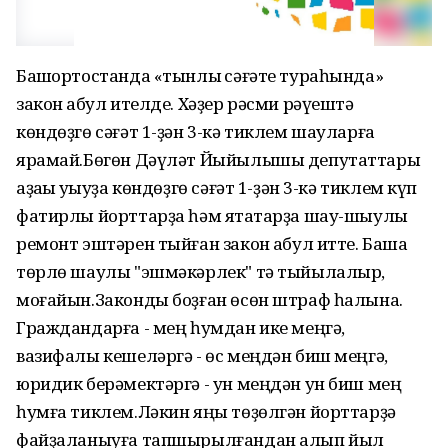
Башҡортостанда «тынлыҡ сәғәте тураһында»
закон ҡабул ителде. Хәҙер рәсми рәүештә
көндөҙгө сәғәт 1-ҙән 3-кә тиклем шауларға
ярамай.Бөгөн Дәүләт Йыйылышы депутаттары
аҙаҡҡы уҡыуҙа көндөҙгө сәғәт 1-ҙән 3-кә тиклем күп
фатирлы йорттарҙа һәм ятаҡтарҙа шау-шыулы
ремонт эштәрен тыйған закон ҡабул итте. Башҡа
төрлө шаулы "эшмәкәрлек" тә тыйылалыр,
моғайын.Законды боҙған өсөн штраф һалына.
Граждандарға - мең һумдан ике меңгә,
вазифалы кешеләргә - өс меңдән биш меңгә,
юридик берәмектәргә - ун меңдән ун биш мең
һумға тиклем.Ләкин яңы төҙөлгән йорттарҙә
файҙаланыуға тапшырылғандан алып йыл