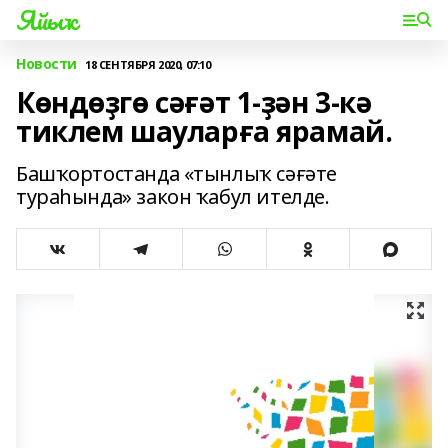
Яйыҡ
Новости
18 СЕНТЯБРЯ 2020, 07:10
Көндөҙгө сәғәт 1-ҙән 3-кә
тиклем шауларға ярамай.
Башҡортостанда «тынлыҡ сәғәте
тураһында» закон ҡабул ителде.