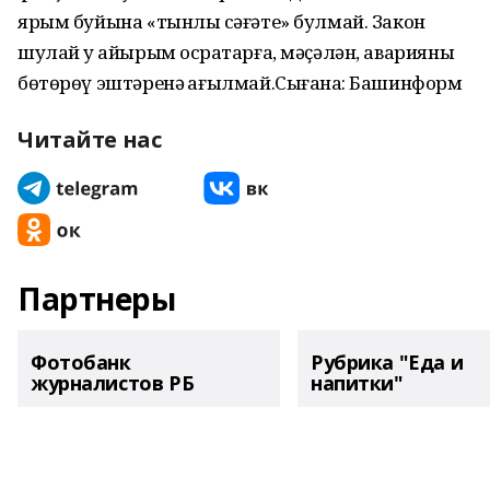
ярым буйына «тынлыҡ сәғәте» булмай. Закон
шулай уҡ айырым осраҡтарға, мәҫәлән, аварияны
бөтөрөү эштәренә ҡағылмай.Сығанаҡ: Башинформ
Читайте нас
Партнеры
Фотобанк
Рубрика "Еда и
журналистов РБ
напитки"