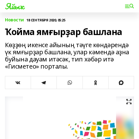
Яйыҡ
Новости
18 СЕНТЯБРЯ 2020, 05:25
Ҡойма ямғырҙар башлана
Көҙҙөң икенсе айының тәүге көндәрендә
үк ямғырҙар башлана, улар кәмендә аҙна
буйына дауам итәсәк, тип хәбәр итә
«Гисметео» порталы.