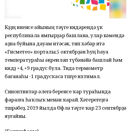
Көҙҙөң икенсе айының тәүге көндәрендә үк
республикала ямғырҙар башлана, улар кәмендә
аҙна буйына дауам итәсәк, тип хәбәр итә
«Гисметео» порталы.5 октябрҙән һуң һауа
температураһы әкренләп түбәнәйә башлай һәм
көндөҙ +4, +9 градус була. Төндә термометр
бағанаһы -1 градусҡаса төшөүе ихтимал.
Синоптиктар әлегә беренсе ҡар тураһында
фаразға һаҡлыҡ менән ҡарай. Хәтерегеҙгә
төшөрәбеҙ, 2019 йылда Өфөлә тәүге ҡар 23 сентябрҙә
яуғайны.