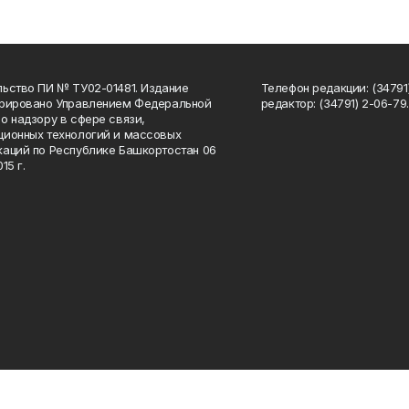
ьство ПИ № ТУ02-01481. Издание
Телефон редакции: (34791
трировано Управлением Федеральной
редактор: (34791) 2-06-79. 
о надзору в сфере связи,
ионных технологий и массовых
аций по Республике Башкортостан 06
15 г.