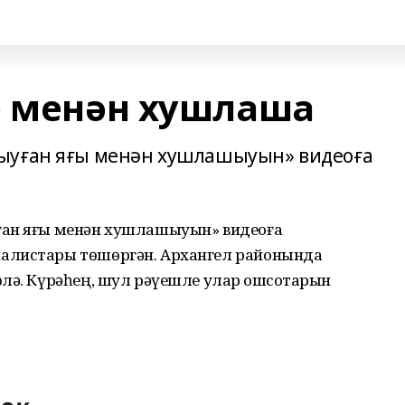
е менән хушлаша
ыуған яғы менән хушлашыуын» видеоға
ған яғы менән хушлашыуын» видеоға
алистары төшөргән. Архангел районында
лә. Күрәһең, шул рәүешле улар ҡошсоҡтарын