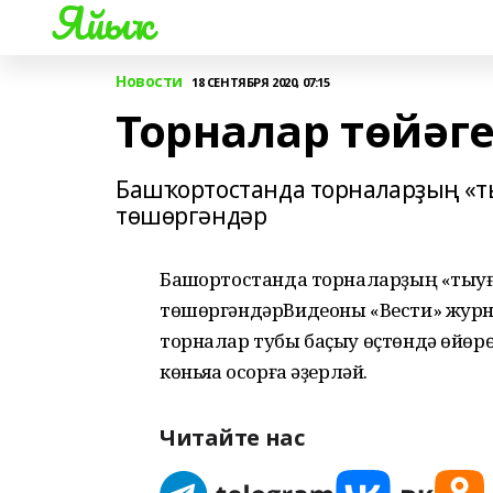
Яйыҡ
Новости
18 СЕНТЯБРЯ 2020, 07:15
Торналар төйәг
Башҡортостанда торналарҙың «т
төшөргәндәр
Башҡортостанда торналарҙың «тыу
төшөргәндәрВидеоны «Вести» журн
торналар тубы баҫыу өҫтөндә өйөрө
көньяҡҡа осорға әҙерләй.
Читайте нас