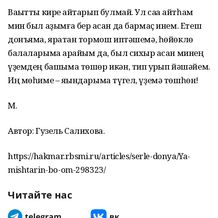
Ваҡытты кире ҡайтарып булмай. Ул саҡҡа ҡайтһам
мин был аҙымға бер ҡасан да бармаҫ инем. Етеш
донъяма, яратҡан тормош иптәшемә, һөйөклө
балаларыма ҡарайым да, был сихыр ҡасан минең
үҙемдең башыма төшөр икән, тип ҡурҡып йәшәйем.
Иң мөһиме – яҡындарыма түгел, үҙемә төшһөн!
М.
Автор: Гузель Салихова.
https://hakmar.rbsmi.ru/articles/serle-donya/Ya-
mishtarin-bo-om-298323/
Читайте нас