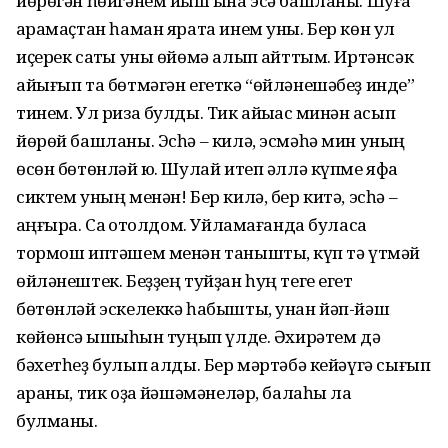
йөрөгән һөйгәнем йыш ҡына эсә башланы. Шуға
ҡарамаҫтан һаман ярата инем уны. Бер көн ул
иҫерек саҡты уны өйөмә алып ҡайттым. Иртәнсәк
айығып та бөтмәгән егеткә “өйләнешәбеҙ инде”
тинем. Ул риза булды. Тик айыҡҡас минән ҡасып
йөрөй башланы. Эсһә – килә, эсмәһә мин уның
өсөн бөтөнләй юҡ. Шулай итеп әллә күпме яфа
сиктем уның менән! Бер килә, бер китә, эсһә –
ҡаңғыра. Саҡ ҡотолдом. Уйламағанда буласаҡ
тормош иптәшем менән таныштыҡ, күп тә үтмәй
өйләнештек. Беҙҙең туйҙан һуң теге егет
бөтөнләй эскелеккә һабышты, унан йәп-йәш
көйөнсә ҡышҡыһын туңып үлде. Әхирәтем дә
бәхетһеҙ булып ҡалды. Бер мәртәбә кейәүгә сығып
ҡараны, тик оҙаҡ йәшәмәнеләр, балаһы ла
булманы.