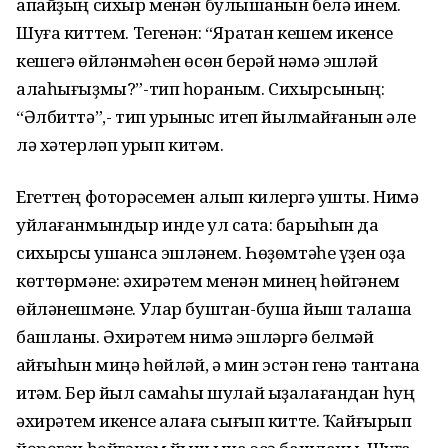
апайҙың сихыр менән булышҡанын белә инем.
Шуға киттем. Тегенән: “Яратҡан кешем икенсе
кешегә өйләнмәһен өсөн берәй нәмә эшләй
алаһығыҙмы?”-тип һораным. Сихырсының:
“Әлбиттә”,- тип ҡурҡыныс итеп йылмайғанын әле
лә хәтерләп ҡурҡып китәм.
Егеттең фоторәсемен алып килергә ҡушты. Нимә
уйлағанмындыр инде ул саҡта: барыһын да
сихырсы ҡушҡанса эшләнем. Һөҙөмтәһе үҙен оҙаҡ
көттөрмәне: әхирәтем менән минең һөйгәнем
өйләнешмәне. Улар буштан-бушҡа йыш талаша
башланы. Әхирәтем нимә эшләргә белмәй
ҡайғыһын миңә һөйләй, ә мин эстән генә тантана
итәм. Бер йыл самаһы шулай ыҙалағандан һуң
әхирәтем икенсе ҡалаға сығып китте. Ҡайғырып