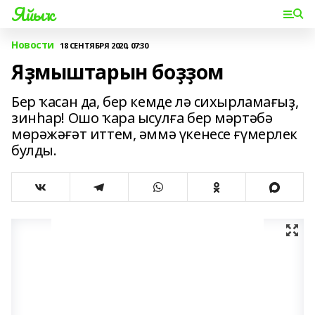
Яйыҡ
Новости
18 СЕНТЯБРЯ 2020, 07:30
Яҙмыштарын боҙҙом
Бер ҡасан да, бер кемде лә сихырламағыҙ,
зинһар! Ошо ҡара ысулға бер мәртәбә
мөрәжәғәт иттем, әммә үкенесе ғүмерлек
булды.