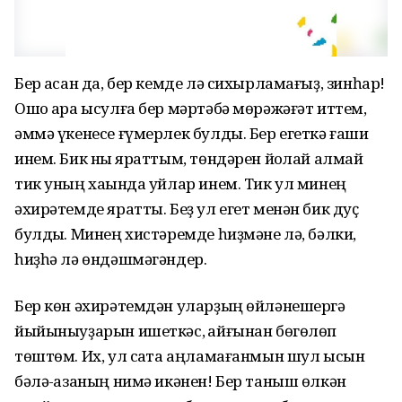
Бер ҡасан да, бер кемде лә сихырламағыҙ, зинһар!
Ошо ҡара ысулға бер мәртәбә мөрәжәғәт иттем,
әммә үкенесе ғүмерлек булды. Бер егеткә ғашиҡ
инем. Бик ныҡ яраттым, төндәрен йоҡлай алмай
тик уның хаҡында уйлар инем. Тик ул минең
әхирәтемде яратты. Беҙ ул егет менән бик дуҫ
булдыҡ. Минең хистәремде һиҙмәне лә, бәлки,
һиҙһә лә өндәшмәгәндер.
Бер көн әхирәтемдән уларҙың өйләнешергә
йыйыныуҙарын ишеткәс, ҡайғынан бөгөлөп
төштөм. Их, ул саҡта аңламағанмын шул ысын
бәлә-ҡазаның нимә икәнен! Бер таныш өлкән