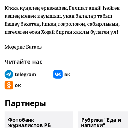
Юҡҡа күңелең әрнемәһен, Гөлшат апай! Һөйгән
кешең менән ҡауышып, унан балалар табып
йәшәү бәхетең, һинең тоғролоғоң, сабырлығың,
изгелегең өсөн Хоҙай биргән хаҡлы бүләгең ул!
Мөҙәрис Багаев
Читайте нас
Партнеры
Фотобанк
Рубрика "Еда и
журналистов РБ
напитки"