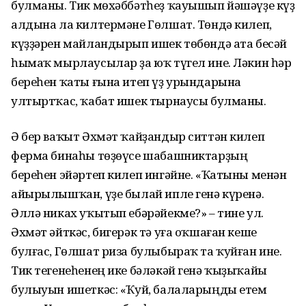
булманы. Тик мөхәббәтһеҙ ҡауышып йәшәүҙе күҙ
алдына ла килтермәне Гөлшат. Төндә килеп,
күҙҙәрен майландырып ишек төбөндә ата бесәй
һымаҡ мырлаусылар ҙа юҡ түгел ине. Ләкин һәр
береһен ҡаты ғына итеп үҙ урындарына
ултыртҡас, ҡабат ишек тырнаусы булманы.
Ә бер ваҡыт Әхмәт ҡайҙандыр ситтән килеп
ферма бинаһы төҙөүсе шабашниктарҙың
береһен эйәртеп килеп ингәйне. «Ҡатыны менән
айырылышҡан, үҙе былай ипле генә күренә.
Әллә никах уҡытып ебәрәйекме?» – тине ул.
Әхмәт әйткәс, бигерәк тә уға оҡшаған кеше
булғас, Гөлшат риза булыбыраҡ та ҡуйған ине.
Тик тегенеһенең ике бәләкәй генә ҡыҙыҡайы
булыуын ишеткәс: «Ҡуй, балаларыңды етем