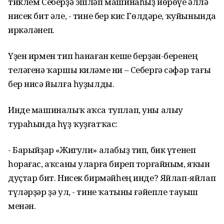
тиклем Себерҙә эшләп машинаһыҙ йөрөүе әллә
нисек бит әле, - тине бер кис Гөлдәре, ҡуйынында
иркәләнеп.
Үҙен ирмен тип һанаған кеше берҙән-беренең
теләгенә ҡаршы киләме ни – Себергә сәфәр тағы
бер нисә йылға һуҙылды.
Инде машиналыҡ аҡса туплап, уны алыу
тураһында һүҙ ҡуҙғатҡас:
- Барыйҙар «Жигули» алабыҙ тип, бик үтенеп
һорағас, аҡсаны уларға биреп торғайным, яҡын
дуҫтар бит. Нисек бирмәйһең инде? Яйлап-яйлап
түләрҙәр ҙә ул, - тине ҡатыны ғәйепле тауыш
менән.