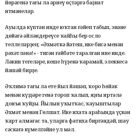
йөрәгенә тағы ла әрнеү өҫтәргә баҙнат
итмәнеләр.
Ауылда күптән инде юҡтан ғәйеп табып, энәне
дөйәгә әйләндереүсе ҡайһы бер осло
теллеләрҙең: «Әхмәткә йәтеш, ике бисә менән
рәхәтләнә!» - тигән ғәйбәте таралған ине инде.
Ләкин тегеләре, кеше һүҙенә ҡарамай, элеккесә
йәшәй бирҙе.
Әҡлимә тағы ла ете йыл йәшәп, ҡоро һөйәк
менән күҙҙәре генә тороп ҡалып, яҙғы иртәлә
донъя ҡуйҙы. Йылын уҡытҡас, ҡауыштылар
Әхмәт менән Гөлшат. Ике ихата араһында үҫкән
ҡарт алмағас та, уларға фатиха биргәндәй, шау
сәскәгә күмелгәйне ул мәл.