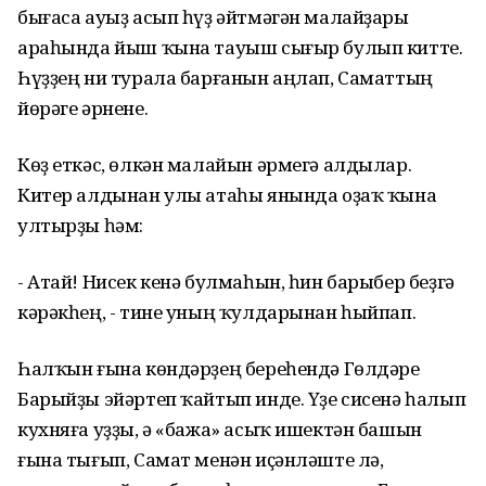
бығаса ауыҙ асып һүҙ әйтмәгән малайҙары
араһында йыш ҡына тауыш сығыр булып китте.
Һүҙҙең ни турала барғанын аңлап, Саматтың
йөрәге әрнене.
Көҙ еткәс, өлкән малайын әрмегә алдылар.
Китер алдынан улы атаһы янында оҙаҡ ҡына
ултырҙы һәм:
- Атай! Нисек кенә булмаһын, һин барыбер беҙгә
кәрәкһең, - тине уның ҡулдарынан һыйпап.
Һалҡын ғына көндәрҙең береһендә Гөлдәре
Барыйҙы эйәртеп ҡайтып инде. Үҙе сисенә һалып
кухняға уҙҙы, ә «бажа» асыҡ ишектән башын
ғына тығып, Самат менән иҫәнләште лә,