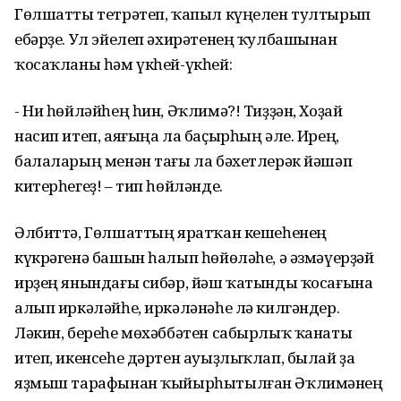
Гөлшатты тетрәтеп, ҡапыл күңелен тултырып
ебәрҙе. Ул эйелеп әхирәтенең ҡулбашынан
ҡосаҡланы һәм үкһей-үкһей:
- Ни һөйләйһең һин, Әҡлимә?! Тиҙҙән, Хоҙай
насип итеп, аяғыңа ла баҫырһың әле. Ирең,
балаларың менән тағы ла бәхетлерәк йәшәп
китерһегеҙ! – тип һөйләнде.
Әлбиттә, Гөлшаттың яратҡан кешеһенең
күкрәгенә башын һалып һөйөләһе, ә әзмәүерҙәй
ирҙең янындағы сибәр, йәш ҡатынды ҡосағына
алып иркәләйһе, иркәләнәһе лә килгәндер.
Ләкин, береһе мөхәббәтен сабырлыҡ ҡанаты
итеп, икенсеһе дәртен ауыҙлыҡлап, былай ҙа
яҙмыш тарафынан ҡыйырһытылған Әҡлимәнең