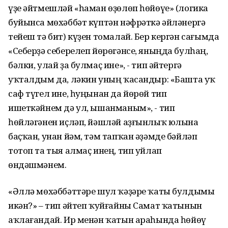
үҙе әйтмешләй «һаман өҙөлөп һөйөүе» (логика
буйынса мөхәббәт күптән нәфрәткә әйләнергә
тейеш тә бит) күҙен томалай. Бер кергән сағымда
«Себерҙә себерелеп йөрөгәнсе, яныңда булһаң,
бәлки, улай ҙа булмаҫ ине», - тип әйтергә
уҡталдым да, ләкин уның ҡасандыр: «Башта уҡ
саф түгел ине, һуңынан да йөрөй тип
ишеткәйнем дә ул, ышанманым», - тип
һөйләгәнен иҫләп, йәшләй аҙғынлыҡ юлына
баҫҡан, унан йәм, тәм тапҡан әҙәмде бәйләп
тотоп та тыя алмаҫ инең, тип уйлап
өндәшмәнем.
«Әллә мөхәббәттәре шул ҡәҙәре ҡаты булдымы
икән?» – тип әйтеп ҡуйғайны Самат ҡатынын
аҡлағандай. Ир менән ҡатын араһында һөйөү