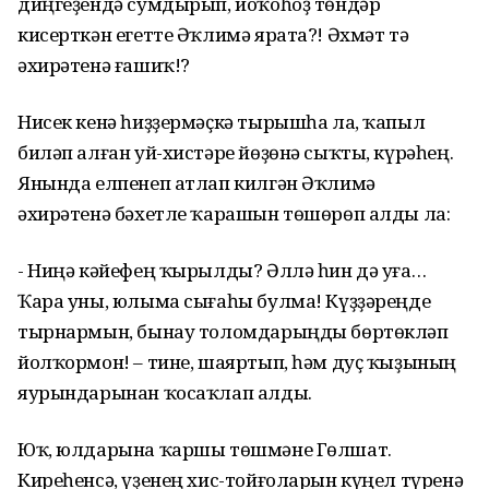
диңгеҙендә сумдырып, йоҡоһоҙ төндәр
кисерткән егетте Әҡлимә ярата?! Әхмәт тә
әхирәтенә ғашиҡ!?
Нисек кенә һиҙҙермәҫкә тырышһа ла, ҡапыл
биләп алған уй-хистәре йөҙөнә сыҡты, күрәһең.
Янында елпенеп атлап килгән Әҡлимә
әхирәтенә бәхетле ҡарашын төшөрөп алды ла:
- Ниңә кәйефең ҡырылды? Әллә һин дә уға…
Ҡара уны, юлыма сығаһы булма! Күҙҙәреңде
тырнармын, бынау толомдарыңды бөртөкләп
йолҡормон! – тине, шаяртып, һәм дуҫ ҡыҙының
яурындарынан ҡосаҡлап алды.
Юҡ, юлдарына ҡаршы төшмәне Гөлшат.
Киреһенсә, үҙенең хис-тойғоларын күңел түренә