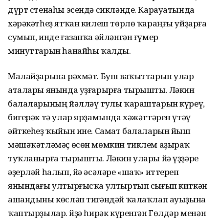
дүрт стенаһы эсендә сикләнде. Карауатында
хәрәкәтһеҙ ятҡан килеш төрлө ҡараңғы уйҙарға
сумып, инде ғазапҡа әйләнгән ғүмер
минуттарын һанайһы ҡалды.
Малайҙарына рәхмәт. Буш ваҡыттарын улар
аталары янында уҙғарырға тырышты. Ләкин
балаларының йәлләү тулы ҡараштарын күреү,
бигерәк тә улар ярҙамында хәжәттәрен үтәү
әйткеһеҙ ҡыйын ине. Самат балаларын йыш
мәшәҡәтләмәҫ өсөн мөмкин тиклем аҙыраҡ
туҡланырға тырышты. Ләкин улары йә үҙҙәре
әҙерләй һалып, йә әсәләре «шаҡ» иттереп
янындағы ултырғысҡа ултыртып сығып киткән
ашандыны көсләп тигәндәй ҡалаҡлап ауыҙына
ҡаптырҙылар. Өйҙә һирәк күренгән Гөлдәр менән