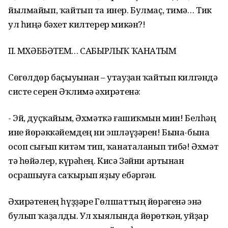
йылмайып, ҡайтып та инер. Булмаҫ, тимә… Тик
ул һиңә бәхет килтерер микән?!
II. МӨХӘББӘТЕМ… САБЫРЛЫҠ ҠАНАТЫМ
Сөгөлдөр баҫыуынан – утауҙан ҡайтып килгәндә
систе серен Әҡлимә әхирәтенә:
- Эй, дуҫҡайым, Әхмәткә ғашиҡмын мин! Белһәң
ине йөрәккәйемдең ни эшләүҙәрен! Бына-бына
осоп сығып китәм тип, ҡанаталанып тибә! Әхмәт
тә һөйәлер, күрәһең. Кисә Зәйни артынан
осрашыуға саҡырып яҙыу ебәргән.
Әхирәтенең һүҙҙәре Гөлшаттың йөрәгенә энә
булып ҡаҙалды. Ул хыялында йөрөткән, уйҙар