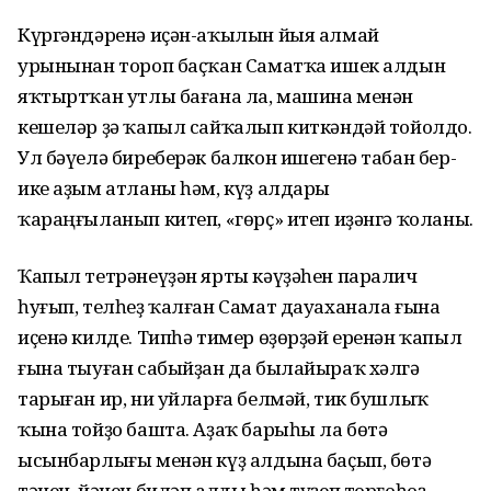
Күргәндәренә иҫән-аҡылын йыя алмай
урынынан тороп баҫҡан Саматҡа ишек алдын
яҡтыртҡан утлы бағана ла, машина менән
кешеләр ҙә ҡапыл сайҡалып киткәндәй тойолдо.
Ул бәүелә биреберәк балкон ишегенә табан бер-
ике аҙым атланы һәм, күҙ алдары
ҡараңғыланып китеп, «гөрҫ» итеп иҙәнгә ҡоланы.
Ҡапыл тетрәнеүҙән ярты кәүҙәһен паралич
һуғып, телһеҙ ҡалған Самат дауаханала ғына
иҫенә килде. Типһә тимер өҙөрҙәй еренән ҡапыл
ғына тыуған сабыйҙан да былайыраҡ хәлгә
тарыған ир, ни уйларға белмәй, тик бушлыҡ
ҡына тойҙо башта. Аҙаҡ барыһы ла бөтә
ысынбарлығы менән күҙ алдына баҫып, бөтә
тәнен, йәнен биләп алды һәм түҙеп торғоһоҙ