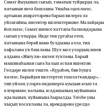
Самат йыуынып сығып, тамағын туйҙырҙы ла,
ҡатынын көтә башланы. Уныһы оҙаҡлағас,
артынан әхирәттәренә барып килергә лә
уйлағайны, нисектер килештермәне. Малайҙары
йоҡлағас, Самат икенсе ҡаттағы балкондарына
сығып ултырҙы. Инде төн уртаһы етеп,
ҡатынына берәй нәмә булдымы әллә, тип
хафалана уҡ башланы. Шул мәл уларҙың ишек
алдына «Жигули» килеп туҡтаны. Барый
машинаһынан сыға һалып асҡан ишектән
Гөлдәре килеп төштө. «Күрәһең, бик һуңға
ҡалғас, Барыйҙан килтертеп ташлатҡандыр», -
тип уйлап, уларға өндәшергә ауыҙын асып та
өлгөрмәне, ҡатыны, юлдашының муйынына
аҫылынып, ҡуйынына һырылды. Тегеһе уны
ҡыҫып ҡосаҡланы ла, ирендәренә үрелде.