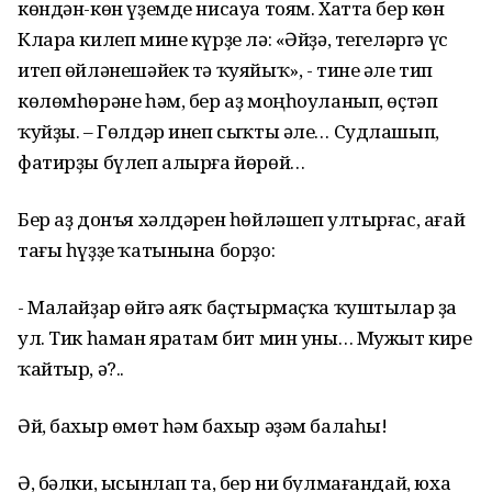
көндән-көн үҙемде нисауа тоям. Хатта бер көн
Клара килеп мине күрҙе лә: «Әйҙә, тегеләргә үс
итеп өйләнешәйек тә ҡуяйыҡ», - тине әле тип
көлөмһөрәне һәм, бер аҙ моңһоуланып, өҫтәп
ҡуйҙы. – Гөлдәр инеп сыҡты әле… Судлашып,
фатирҙы бүлеп алырға йөрөй…
Бер аҙ донъя хәлдәрен һөйләшеп ултырғас, ағай
тағы һүҙҙе ҡатынына борҙо:
- Малайҙар өйгә аяҡ баҫтырмаҫҡа ҡуштылар ҙа
ул. Тик һаман яратам бит мин уны… Мужыт кире
ҡайтыр, ә?..
Әй, бахыр өмөт һәм бахыр әҙәм балаһы!
Ә, бәлки, ысынлап та, бер ни булмағандай, юха