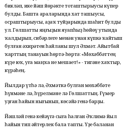
бикләп, ике йәш йөрәкте тоташтырыусы күпер
булды. Башта араларында хат ташыусы,
осраштырыусы, аҙаҡ туйҙарында шаһит булды
ул. Гөлшатты яңғыҙын яуапһыҙ һөйөү утында
ҡалдырып, сибәрлеге менән унан күпкә ҡайтыш
булған әхирәтен һайланы шул Әхмәт. Айытбай
ҡарттың танауын һөртә-һөртә: «Мөхәббәттең
күҙе юҡ, уға маңҡа не мешает!» - тигәне хаҡтыр,
күрәһең.
Йылдар үтһә лә, Әхмәткә булған мөхәббәте
һүнмәне лә, һүрелмәне лә Гөлшаттың. Ғүмер
уҙған һайын нығынып, көсәйә генә барҙы.
Йәшләй генә кейәүгә сыға һалған Әҡлимә йыл
һайын тип әйтерлек бала тапты. Үҙе баланан