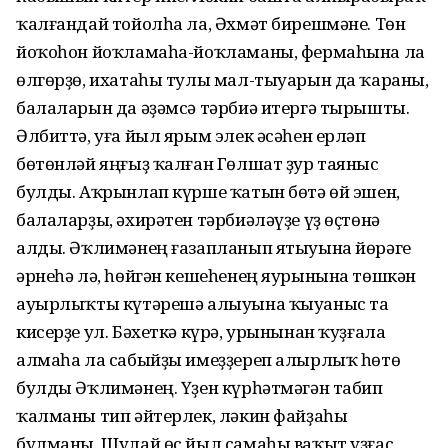
ҡалғандай тойолһа ла, Әхмәт бирешмәне. Төн
йоҡоһон йоҡламаһа-йоҡламаны, фермаһына ла
өлгөрҙө, ихатаһы тулы мал-тыуарын да ҡараны,
балаларын да әҙәмсә тәрбиә итергә тырышты.
Әлбиттә, уға йыл ярым элек әсәһен ерләп
бөтөнләй яңғыҙ ҡалған Гөлшат ҙур таяныс
булды. Аҡрынлап күрше ҡатын бөтә өй эшен,
балаларҙы, әхирәтен тәрбиәләүҙе үҙ өҫтөнә
алды. Әҡлимәнең ғазапланып ятыуына йөрәге
әрнеһә лә, һөйгән кешеһенең яурынына төшкән
ауырлыҡты күтәрешә алыуына ҡыуаныс та
кисерҙе ул. Бәхеткә күрә, урынынан ҡуҙғала
алмаһа ла сабыйҙы имеҙҙереп алырлыҡ һөтө
булды Әҡлимәнең. Үҙен күрһәтмәгән табип
ҡалманы тип әйтерлек, ләкин файҙаһы
булманы. Шулай өс йыл самаһы ваҡыт уҙғас,