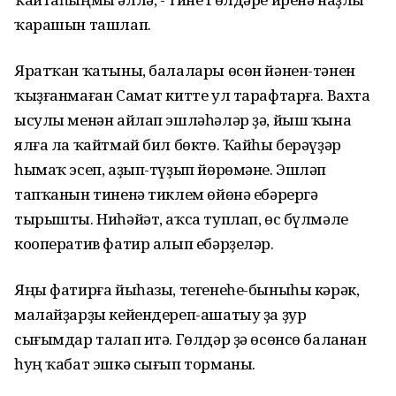
ҡарашын ташлап.
Яратҡан ҡатыны, балалары өсөн йәнен-тәнен
ҡыҙғанмаған Самат китте ул тарафтарға. Вахта
ысулы менән айлап эшләһәләр ҙә, йыш ҡына
ялға ла ҡайтмай бил бөктө. Ҡайһы берәүҙәр
һымаҡ эсеп, аҙып-түҙып йөрөмәне. Эшләп
тапҡанын тиненә тиклем өйөнә ебәрергә
тырышты. Ниһәйәт, аҡса туплап, өс бүлмәле
кооператив фатир алып ебәрҙеләр.
Яңы фатирға йыһазы, тегенеһе-быныһы кәрәк,
малайҙарҙы кейендереп-ашатыу ҙа ҙур
сығымдар талап итә. Гөлдәр ҙә өсөнсө баланан
һуң ҡабат эшкә сығып торманы.