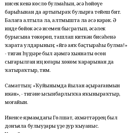
нисек кенә көслө булмаһын, әсә һөйөүе
барыһынан да артығыраҡ булырға тейеш бит.
Балаға алтыла ла, алтмышта ла әсә кәрәк. Ә
инде бөйөк әсә исемен бысратып, әсәлек
бурысына төкөрөп, ташлап киткән бисәһенә
ҡарата улдарының: «Өйгә аяҡ баҫтыраһы булма!»
- тигән һүҙҙәре был әҙәмгә хыянаты өсөн
сығарылған иң юғары хөкөм ҡарарынан да
ҡатыраҡтыр, тим.
Саматтың: «Ҡуйынымда йылан аҫырағанмын
икән», - тигәне ысынбарлыҡҡа яҡыныраҡтыр,
моғайын.
Икенсе яҙмамдағы Гөлшат, әхмәттәрҙең был
донъяла булыуҙары үҙе ҙур ҡыуаныс.