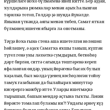
күршеләге йоҡо бүлмәһенә инеп китте. Бер аҙҙан,
ҡулдарына рюмкалар менән аҙыҡ һалынған
тәрилкә тотоп, Гөлдәр ҙә шунда йүнәлде.
Янынан үткәндә, аяғы менән тибеп, Самат ятҡан
бүлмәнең ишеген ябырға ла онотманы.
Тәүҙә йоҡа ғына стена аша ишетелгән көлөшөп
һөйләшеү, ә аҙаҡ Саматҡа яҡшы таныш, күптән
түгел генә уны ләззәткә сумдырып, бөткөһөҙ
дәрт биргән, ситтә сағында төштәренә кереп
яфаланған өндәр, уның йөрәгенә бысаҡ булып
ҡаҙалып, был мәлдә үҙенең көсһөҙлөгән тойоу
тамуҡ ғазабынан да былайыраҡ минуттар
кисерергә мәжбүр итте. Уларҙы ишетмәҫкә
тырышып, башын мендәр аҫтына тыҡты. Ләкин
йөрәкте томалап буламы ни?! Ундағы әрнеү күҙ
йәштәре булып сикәһенән аҡты. Бик түҙеп