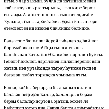
итмә. Улар хаҡына булһа ла ҡатының менән
ҡабат ҡауышырға тырыш», - тип кире бороп
сығарҙы. Атаһы ташлап сығып китеп, әсәһе
ҡулында ғына тәрбиәләнеп үҫкән ҡатын тере
етемлектең ни икәнен бик яҡшы белә ине.
Бәлә кеше башынан йөрөй тиһәләр ҙә, һайлап
йөрөмәй икән шул! Яңы ғына алтынсы
балаһынан ҡотолған Әҡлимәне паралич һуҡты.
Һөйөп-һөйөлөп, дәртләнеп эшләп йөрөгән йәш
ҡатын, йәй уртаһында ҡырау һуҡҡан гөлдәй
бөгөлөп, ҡабат тормаҫҡа урынына ятты.
Бәлки, ҡайһы бер ирҙәр был ҡапыл килгән
бәләнән һеңгеҙәп ҡалыр, балаларын берәм-
берәм балалар йортона оҙатып, эскегә лә
һабышып китер ине. Ләкин башта алйырабыраҡ