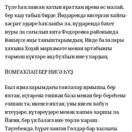
Түле һаҡланған ҡатын яратҡан иренә өс малай,
бер ҡыҙ табып бирҙе. Йөҙҙәрендә кисергән ҡайғы-
хәсрәт эҙҙәре һаҡланһа ла, күҙҙәрендә бәхет
нуры ла сағылып китә Федоровка районында
йәшәүсе яңы таныштарымдың. Инде балалары
хаҡына Хоҙай мәрхәмәте менән артабынғы
тормош күктәре аяҙ булһын ине уларҙың.
ЙОМҒАҠЛАП БЕР НИСӘ ҺҮҘ
Был яҙмаларымдағы ғаиләләр яҙмышы, бер
яҡтан, өҫтәренә төшкән бәлә менән бер-береһенә
оҡшаш та, икенсе яҡтан, уны нисек ҡабул
итеүҙәре, күтәреүҙәре менән ҡапма-ҡаршы ла.
Йәғни, бер үк бәләгә ике төрлө ҡараш.
Тәүгеһендә, һүрәтләнгән Гөлдәр бар ҡылығы