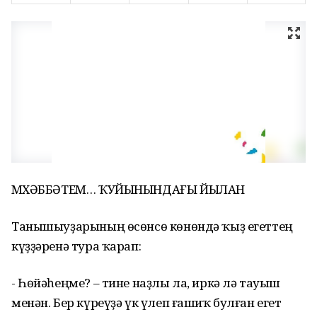
МӨХӘББӘТЕМ… ҠУЙЫНЫНДАҒЫ ЙЫЛАН
Танышыуҙарының өсөнсө көнөндә ҡыҙ егеттең
күҙҙәренә тура ҡарап:
- Һөйәһеңме? – тине наҙлы ла, иркә лә тауыш
менән. Бер күреүҙә үк үлеп ғашиҡ булған егет