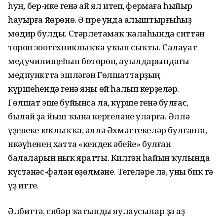
һуң, бер-ике генә ай ял итеп, фермаға һыйыр
һауырға йөрөнө. Ә ире унда алыштырғыһыҙ
мөдир булды. Стәрлетамаҡ ҡалаһында ситтән
тороп зоотехниклыҡҡа уҡып сыҡты. Салауат
медучилищеһын бөтөрөп, ауылдарындағы
медпунктта эшләгән Гөлшаттарҙың
күршеһендә генә яңы өй һалып керҙеләр.
Гөлшат эше буйынса ла, күрше генә булғас,
былай ҙа йыш ҡына кергеләне уларға. Әллә
үҙенеке юҡлыҡҡа, әллә Әхмәттекеләр булғанға,
икәүһенең хатта «кендек әбейе» булған
балаларын ныҡ яратты. Килгән һайын ҡулында
күстәнәс-фәлән өҙөлмәне. Тегеләре лә, уны бик тә
үҙ итте.
Әлбиттә, сибәр ҡатынды яулаусылар ҙа аҙ