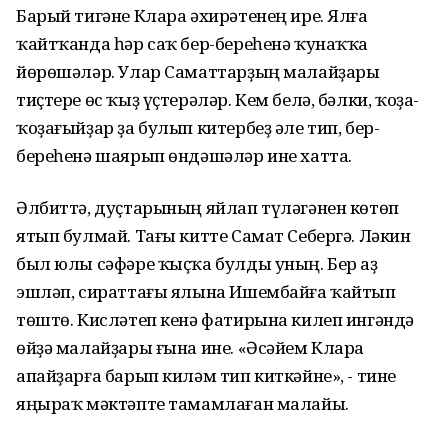
Барый тигәне Клара әхирәтенең ире. Ялға
ҡайтҡанда һәр саҡ бер-береһенә ҡунаҡҡа
йөрөшәләр. Улар Саматтарҙың малайҙары
тиҫтере өс ҡыҙ үҫтерәләр. Кем белә, бәлки, ҡоҙа-
ҡоҙағыйҙар ҙа булып китербеҙ әле тип, бер-
береһенә шаярып өндәшәләр ине хатта.
Әлбиттә, дуҫтарының яйлап түләгәнен көтөп
ятып булмай. Тағы китте Самат Себергә. Ләкин
был юлы сәфәре ҡыҫҡа булды уның. Бер аҙ
эшләп, сираттағы ялына Ишембайға ҡайтып
төштө. Кисләтеп кенә фатирына килеп ингәндә
өйҙә малайҙары ғына ине. «Әсәйем Клара
апайҙарға барып киләм тип киткәйне», - тине
яңыраҡ мәктәпте тамамлаған малайы.