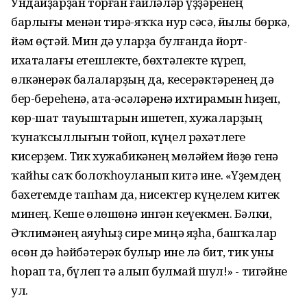
Ундайҙарҙан торған ғаиләләр үҙҙәренең
барлығы менән тирә-яҡҡа нур сәсә, йылы бөркә,
йәм өҫтәй. Мин дә уларҙа булғанда йорт-
ихаталағы етешлекте, бөхтәлекте күреп,
өлкәнерәк балаларҙың да, кесерәктәренең дә
бер-береһенә, ата-әсәләренә ихтирамын һиҙеп,
көр-шат тауыштарын ишетеп, хужаларҙың
ҡунаҡсыллығын тойоп, күңел рәхәтлеге
кисерҙем. Тик хужабикәнең мөләйем йөҙө генә
ҡайһы саҡ болоҡһоуланып китә ине. «Үҙемдең
бәхетемде тапһам да, нисектер күңелем китек
минең. Кеше өлөшөнә ингән кеүекмен. Бәлки,
Әҡлимәнең аяуһыҙ сире миңә яҙһа, башҡалар
өсөн дә һәйбәтерәк булыр ине лә бит, тик уны
һорап та, бүлеп тә алып булмай шул!» - тигәйне
ул.