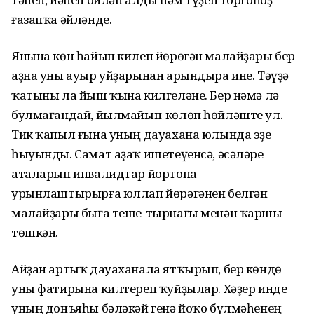
ғазапҡа әйләнде.
Янына көн һайын килеп йөрөгән малайҙары бер
аҙна уны ауыр уйҙарынан арындыра ине. Тәүҙә
ҡатыны ла йыш ҡына килгеләне. Бер нәмә лә
булмағандай, йылмайып-көлөп һөйләште ул.
Тик ҡапыл ғына уның дауахана юлында эҙе
һыуынды. Самат аҙаҡ ишетеүенсә, әсәләре
аталарын инвалидтар йортона
урынлаштырырға юллап йөрәгәнен белгән
малайҙары быға теше-тырнағы менән ҡаршы
төшкән.
Айҙан артыҡ дауаханала ятҡырып, бер көндө
уны фатирына килтереп ҡуйҙылар. Хәҙер инде
уның донъяһы бәләкәй генә йоҡо бүлмәһенең