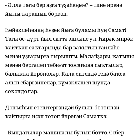
- Әллә тағы бер аҙға түҙәһеңме? – тине иренә
йылы ҡарашын бөркөп.
Һөйөклөһөнөң һүҙен йыға буламы һуң Самат!
Тағы өс-дүрт йыл ситтә эшләне ул. Һирәк-мирәк
ҡайтҡан саҡтарында бар ваҡытын ғаиләһе
менән уҙғарырға тырышты. Малайҙары, ҡатыны
менән бергәләп тәбиғәт ҡосағына сыҡтылар,
балыҡҡа йөрөнөләр. Ҡала ситендә генә баҡса
алып ебәргәйнеләр, күмәкләшеп шунда
соҡондолар.
Донъяһын етештергәндәй булып, бөтөнләй
ҡайтырға иҫәп тотоп йөрөгән Саматҡа:
- Бындағылар машиналы булып бөттө. Себер