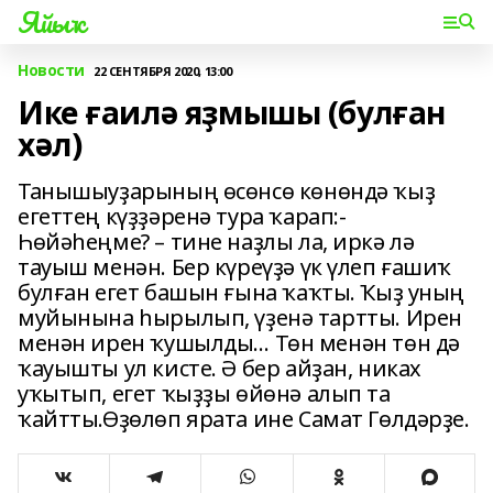
Яйыҡ
Новости
22 СЕНТЯБРЯ 2020, 13:00
Ике ғаилә яҙмышы (булған
хәл)
Танышыуҙарының өсөнсө көнөндә ҡыҙ
егеттең күҙҙәренә тура ҡарап:-
Һөйәһеңме? – тине наҙлы ла, иркә лә
тауыш менән. Бер күреүҙә үк үлеп ғашиҡ
булған егет башын ғына ҡаҡты. Ҡыҙ уның
муйынына һырылып, үҙенә тартты. Ирен
менән ирен ҡушылды… Төн менән төн дә
ҡауышты ул кисте. Ә бер айҙан, никах
уҡытып, егет ҡыҙҙы өйөнә алып та
ҡайтты.Өҙөлөп ярата ине Самат Гөлдәрҙе.