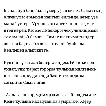
Бынан һуң биш йыл ғүмер уҙып китте. Саматтың
өлкән улы, әрменән ҡайтып, өйләнде. Хәҙер үҙе
малай үҫтерә. Уртансыһы әлеге көндә хеҙмәт
итеп йөрөй. Кесеһе лә һөнәрселек училищеһын
тамамлай. Ә Самат… Самат ни хикмәттәндер
аяғына баҫты. Тотлоға-тотлоға булһа ла
һөйләшеп алып китте.
Күптән түгел хәл белергә индем. Ейәне менән
уйнап, уны ҡарап торорға ҡулынан килгәненә
шатланып, күҙҙәрендә бәхет осҡондары
сағылған Самат ағай:
- Аллаға шөкөр, үҙем ярҙамсыға әйләндем әле.
Кеше ҡулына ҡалыуҙан да ауыры юҡ. Хәҙер