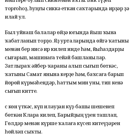
торғоһоҙ, һуңғы сиккә еткән саҡтарында ирҙәр ҙә
илай ул.
Был уйнаш балалар өйҙә юғында йыш ҡына
ҡабатланып торҙо. Яҙ урталарында өйгә ҡатыны
менән бер нисә ир килеп инде һәм, йыһаздарҙы
сығарып, машинаға тейәй башланылар.
Затлыраҡ әйбер-ҡараны алып сығып бөткәс,
ҡатыны Самат янына керҙе һәм, баҡсаға барып
йөрөй күрмәһендәр, һаттым мин уны, тип кенә
сығып китте.
Өс көн үткәс, күп илауҙан күҙ-башы шешенеп
бөткән Клара килеп, Барыйҙың үҙен ташлап,
Гөлдәр менән күрше ҡалаға күсеп китеүҙәрен
һөйләп сыҡты.