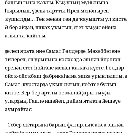
башын ғына ҡаҡты. Ҡыҙ уның муйынына
һырылып, үҙенә тартты. Ирен менән ирен
ҡушылды… Төн менән төн дә ҡауышты ул кисте.
Ә бер айҙан, никах уҡытып, егет ҡыҙҙы өйөнә
алып та ҡайтты.
Өҙөлөп ярата ине Самат Гөлдәрҙе. Мөхәббәтенә
тилереп, ен урынына колхозда эшләп йөрөгән
еренән егет һөйгәне менән ҡалаға күсте. Гөлдәр
ойоҡ-ойоҡбаш фабрикаһына эшкә урынлашты, ә
Самат, курстарҙа уҡып сығып, нефтсе булып
китте. Бер-бер артлы өс малайҙары тыуҙы
уларҙың. Ғаилә ишәйеп, дөйөм ятаҡта йәшәүе
ауырайғас:
- Себер яҡтарына барып, фатирлыҡ аҡса эшләп
ҡайтаһыңмы әллә, - тине Гөлдәре иренә наҙлы