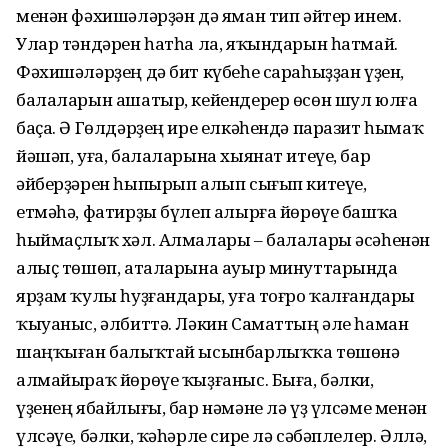
менән фәхишәләрҙән дә яман тип әйтер инем.
Улар тәндәрен һатһа ла, яҡындарын һатмай.
Фәхишәләрҙең дә бит күбеһе сараһыҙҙан үҙен,
балаларын ашатыр, кейендерер өсөн шул юлға
баҫа. Ә Гөлдәрҙең ире елкәһендә паразит һымаҡ
йәшәп, уға, балаларына хыянат итеүе, бар
әйберҙәрен һыпырып алып сығып китеүе,
етмәһә, фатирҙы бүлеп алырға йөрөүе башҡа
һыймаҫлыҡ хәл. Алмалары – балалары әсәһенән
алыҫ төшөп, аталарына ауыр минуттарында
ярҙам ҡулы һуҙғандары, уға тоғро ҡалғандары
ҡыуаныс, әлбиттә. Ләкин Саматтың әле һаман
шаңҡыған балыҡтай ысынбарлыҡҡа төшөнә
алмайыраҡ йөрөүе ҡыҙғаныс. Быға, бәлки,
үҙенең ябайлығы, бар нәмәне лә үҙ үлсәме менән
үлсәүе, бәлки, ҡәһәрле сире лә сәбәплелер. Әллә,