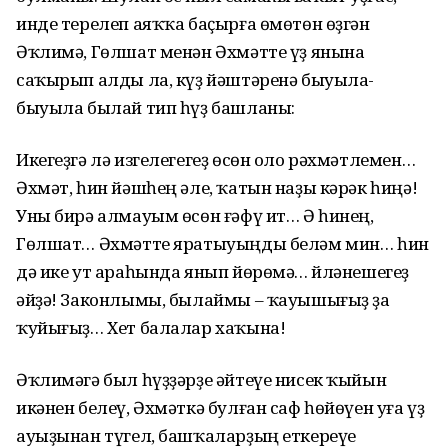
инде терелеп аяҡҡа баҫырға өмөтөн өҙгән
Әҡлимә, Гөлшат менән Әхмәтте үҙ янына
саҡырып алды ла, күҙ йәштәренә быуыла-
быуыла былай тип һүҙ башланы:
Икегеҙгә лә изгелегегеҙ өсөн оло рәхмәтлемен…
Әхмәт, һин йәшһең әле, ҡатын наҙы кәрәк һиңә!
Уны бирә алмауым өсөн ғәфү ит… Ә һинең,
Гөлшат… Әхмәтте яратыуыңды беләм мин… һин
дә ике ут араһында янып йөрөмә… Өйләнешегеҙ
әйҙә! Законлымы, былаймы – ҡауышығыҙ ҙа
ҡуйығыҙ… Хет балалар хаҡына!
Әҡлимәгә был һүҙҙәрҙе әйтеүе нисек ҡыйын
икәнен белеү, Әхмәткә булған саф һөйөүен уға үҙ
ауыҙынан түгел, башҡаларҙың еткереүе