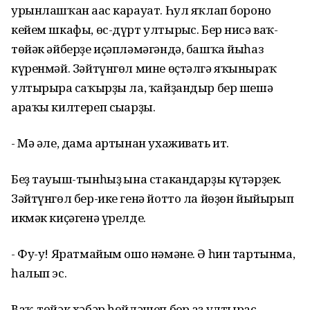
урынлашҡан ағас карауат. Һул яҡлап боронғо
кейем шкафы, өс-дүрт ултырғыс. Бер нисә ваҡ-
төйәк әйберҙе иҫәпләмәгәндә, башҡа йыһаз
күренмәй. Зәйтүнгөл мине өҫтәлгә яҡыныраҡ
ултырырға саҡырҙы ла, ҡайҙандыр бер шешә
араҡы килтереп сығарҙы.
- Мә әле, дама артынан ухаживать ит.
Беҙ тауыш-тынһыҙ ғына стакандарҙы күтәрҙек.
Зәйтүнгөл бер-ике генә йотто ла йөҙөн йыйырып
икмәк киҫәгенә үрелде.
- Фу-у! Яратмайым ошо нәмәне. Ә һин тартынма,
һалып эс.
Ваҡ-төйәк хәбәр һөйләшеп бер аҙ ултырғас,