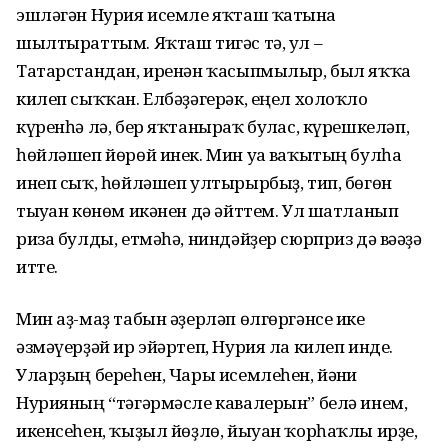
эшләгән Нурия исемле яҡташ ҡатынға
шылтыраттым. Яҡташ тигәс тә, ул –
Татарстандан, иренән ҡасыпмылыр, был яҡҡа
килеп сыҡҡан. Елбәҙәгерәк, еңел холоҡло
күренһә лә, бер яҡтаныраҡ булғас, күрешкеләп,
һөйләшеп йөрөй инек. Мин уға ваҡытың булһа
инеп сыҡ, һөйләшеп ултырырбыҙ, тип, бөгөн
тыуған көнөм икәнен дә әйттем. Ул шатланып
риза булды, етмәһә, ниндәйҙер сюрприз дә вәғәҙә
итте.
Мин аҙ-маҙ табын әҙерләп өлгөргәнсе ике
әзмәүерҙәй ир эйәртеп, Нурия ла килеп инде.
Уларҙың береһен, Чары исемлеһен, йәғни
Нурияның “тәгәрмәсле кавалерын” белә инем,
икенсеһен, ҡыҙыл йөҙлө, йыуан ҡорһаҡлы ирҙе,