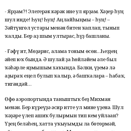
- Ярҙам?! Элегерәк кәрәк ине ул ярҙам. Хәҙер һуң
шул инде! Һуң! Һуң! Аңлайһыңмы – һуң! –
Зәйтүнгөл устары менән битен ҡаплап, тынып
ҡалды. Бер аҙ шым ултырғас, һүҙ башланы.
- Ғәфү ит, Мөҙәрис, алама тоным өсөн…Һеҙҙең
ғәйеп юҡ бында. Ә шулай ҙа һөйләйем әле был
ҡәһәрле яҙмышым хаҡында. Бәлки, үҙемә лә
аҙыраҡ еңел булып ҡалыр, ә башҡаларға – һабаҡ,
тигәндәй…
Өфө аэропортында таныштыҡ беҙ Михман
менән. Бер күреүҙә әсир итте ул мине үҙенә. Шул
ҡәҙәре үлеп ғашиҡ булырмын тип кем уйлаған?
Үҙең беләһең, хатта уҡыуымды ла бөтөрмәй,