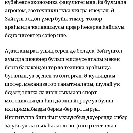
күбеһенсә экономика факультетына, йә булмаһа
агроном, зоотехниклыҡҡа уҡырға инеүсән. Ә
Зәйтүнгөлдөң ғүмер буйы тимер-томор
араһында ҡатнашыусы ирҙәр һөнәрен һайлауы
беҙгә нисектер сәйер ине.
Аҙаҡтаныраҡ уның серен дә белдек. Зәйтүнгөл
ауылда инженер булып эшләүсе атаһы менән
бергә бәләкәйҙән төрлө техника араһында
буталып, уға эҫенеп тә өлгөргән. Ә ҡулындағы
шофер, механизатор танытмалары, шулай уҡ
беҙҙең төшкә лә инеп сыҡмаған спорт
мотоциклында һин дә мин йөрөүе уға булған
ихтирамыбыҙҙы бермә-бер арттырҙы.
Институтта биш йыл уҡыуыбыҙ дәүерендә сибәр
ҙә, уҡыуға ла ныҡ һәләтле ҡыҙ шыр егет-елән