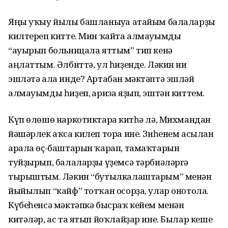
Яңы уҡыу йылы башланыуға атайым балаларҙы
килтереп китте. Мин ҡайта алмауымды
“ауырып больницала яттым” тип кенә
аңлаттым. Әлбиттә, ул һиҙенде. Ләкин ни
эшләтә ала инде? Артабан мәктәптә эшләй
алмауымды һиҙеп, ғариза яҙып, эштән киттем.
Күп өлөшө наркотиктарға китһә лә, Михмандан
йәшәрлек аҡса килеп тора ине. Зиһенем асылған
арала өҫ-баштарын ҡарап, тамаҡтарын
туйҙырып, балаларҙы үҙемсә тәрбиәләргә
тырыштым. Ләкин “бутылкалаштарым” менән
йыйылып “кайф” тотҡан осорҙа, улар онотола.
Күбеһенсә мәктәпкә бысраҡ кейем менән
китәләр, ас та ятып йоҡлайҙар ине. Былар кеше