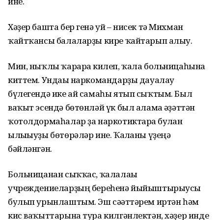
ине.
Хәҙер башта бер генә уй – нисек тә Михман
ҡайтҡансы балаларҙы кире ҡайтарып алыу.
Мин, ныҡлы ҡарарға килеп, ҡала больницаһына
киттем. Ундағы наркомандарҙы дауалау
бүлегендә ике ай самаһы ятып сыҡтым. Был
ваҡыт эсендә бөтөнләй үк был алама ғәҙәттән
ҡотолдормаһалар ҙа наркотиктарға булған
ылығыуҙы бөтөрәләр ине. Ҡалғаны үҙеңә
бәйләнгән.
Больницанан сыҡҡас, ҡалалағы
учреждениеларҙың береһенә йыйыштырыусы
булып урынлаштым. Эш сәғәттәрем иртән һәм
кис ваҡыттарына тура килгәнлектән, хәҙер инде