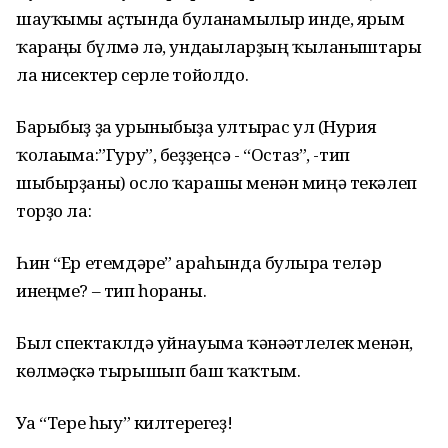
шауҡымы аҫтында булғанғамылыр инде, ярым
ҡараңғы бүлмә лә, ундағыларҙың ҡыланыштары
ла нисектер серле тойолдо.
Барыбыҙ ҙа урыныбыҙға ултырғас ул (Нурия
ҡолағыма:”Гуру”, беҙҙеңсә - “Остаз”, -тип
шыбырҙаны) осло ҡарашы менән миңә текәлеп
торҙо ла:
Һин “Ер етемдәре” араһында булырға теләр
инеңме? – тип һораны.
Был спектаклдә уйнауыма ҡәнәғәтлелек менән,
көлмәҫкә тырышып баш ҡаҡтым.
Уға “Тере һыу” килтерегеҙ!