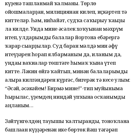
күҙенә ташланмай ҡалманы. Төрлө
ойошмаларҙан, милициянан килеп, иҫкәртеп тә
киттеләр. Һәм, ниһайәт, судҡа саҡырыу ҡағыҙы
ла килде. Унда мине әсәлек хоҡуғынан мәхрүм
итеп, улдарымды балалар йортона ебәрергә
ҡарар сығарҙылар. Суд барған мәлдә мин ғәфү
итеүҙәрен һорап ялбарманым да, иланым да,
ундағы ваҡиғалар төштәге һымаҡ ҡына үтеп
китте. Ләкин өйгә ҡайтып, минән балаларымды
алырға килгәндәрен күргәс, бигерәк тә кесе улым:
“Әсәй, әсәкәйем! Бирмә мине!”-тип муйыныма
һырылғас, үҙемдең ниндәй упҡынға осҡанымды
аңланым…
Зәйтүнгөлдөң тауышы ҡалтыранды, тоноҡлана
башлаған күҙҙәренән ике бөртөк йәш тәгәрәп