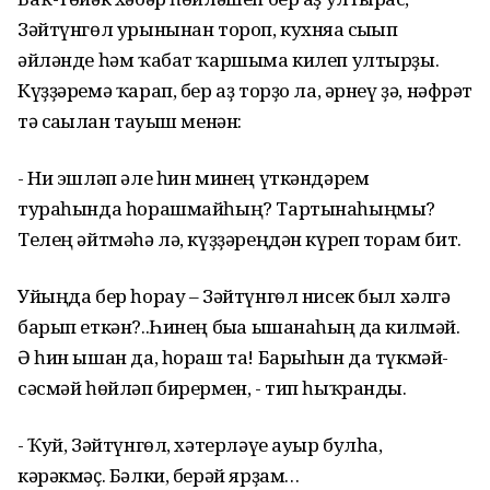
Зәйтүнгөл урынынан тороп, кухняға сығып
әйләнде һәм ҡабат ҡаршыма килеп ултырҙы.
Күҙҙәремә ҡарап, бер аҙ торҙо ла, әрнеү ҙә, нәфрәт
тә сағылған тауыш менән:
- Ни эшләп әле һин минең үткәндәрем
тураһында һорашмайһың? Тартынаһыңмы?
Телең әйтмәһә лә, күҙҙәреңдән күреп торам бит.
Уйыңда бер һорау – Зәйтүнгөл нисек был хәлгә
барып еткән?..Һинең быға ышанаһың да килмәй.
Ә һин ышан да, һораш та! Барыһын да түкмәй-
сәсмәй һөйләп бирермен, - тип һыҡранды.
- Ҡуй, Зәйтүнгөл, хәтерләүе ауыр булһа,
кәрәкмәҫ. Бәлки, берәй ярҙам…