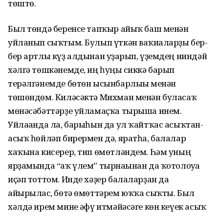
төштө.
Был төндә беренсе тапҡыр айыҡ баш менән
уйланып сыҡтым. Булып үткән ваҡиғаларҙы бер-
бер артлы күҙ алдынан уҙғарып, үҙемдең ниндәй
хәлгә төшкәнемде, иң һуңғы сиккә барып
терәлгәнемде бөтөн ысынбарлығы менән
төшөндөм. Киләсәктә Михман менән буласаҡ
мөнәсәбәттәрҙе уйламаҫҡа тырыша инем.
Уйлағанда ла, барыһын да ул ҡайтҡас асыҡтан-
асыҡ һөйләп бирермен дә, яратһа, балалар
хаҡына кисерер, тип өмөтләндем. Һәм уның
ярҙамында “аҡ үлем” тырнағынан да ҡотолоуға
иҫәп тоттом. Инде хәҙер балаларҙан да
айырылғас, бөтә өмөттәрем юҡҡа сыҡты. Был
хәлдә ирем мине ғәфү итмәйәсәге көн кеүек асыҡ