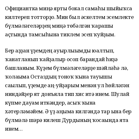
Официантка миңә ярты бокал самаһы шыйыҡса
килтереп тотторҙо. Мин был әскелтем эсемлекте
бүлмәләгеләрҙең миңә төбәлгән ҡарашы
аҫтында тамсыһына тиклем эсеп ҡуйҙым.
Бер аҙҙан үҙемдең ауырлығымды юғалтып,
ҡанатланып ҡайҙалыр осоп барғандай һиҙә
башланым. Күҙем бүлмәләгеләрҙе шәйләһә лә,
ҡолағыма Остаздың тоноҡ ҡына тауышы
сағылып, үҙемде аң-уйҙарым менән ул һөйләгән
ниндәйҙер ят донъяла тип хис итә инем. Шулай
күпме дауам иткәндер, асыҡ ҡына
хәтерләмәйем. Ә үҙ аңыма килгәндә тар ғына бер
бүлмәлә шәрә килеш Дурдының ҡосағында ята
инем…