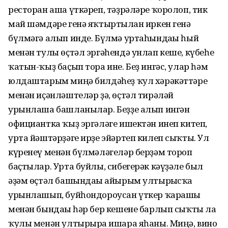
ресторан аша үткәреп, тәҙрәләре ҡоролоп, тик
май шәмдәре генә яҡтыртылған иркен генә
бүлмәгә алып инде. Бүлмә уртаһындағы һый
менән тулы өҫтәл эргәһендә унлап кеше, күбеһе
ҡатын-ҡыҙ баҫып тора ине. Беҙ ингәс, улар һәм
юлдаштарым миңә билдәһеҙ ҡул хәрәкәттәре
менән иҫәнләштеләр ҙә, өҫтәл тирәләй
урынлаша башланылар. Беҙҙе алып ингән
официантка ҡыҙ эргәләге ишектән инеп китеп,
урта йәштәрҙәге ирҙе эйәртеп килеп сыҡты. Ул
күренеү менән бүлмәләгеләр берҙәм тороп
баҫтылар. Урта буйлы, сибегерәк кәүҙәле был
әҙәм өҫтәл башындағы айырым ултырғысҡа
урынлашып, буйһондороусан үткер ҡарашы
менән бындағы һәр бер кешене барлып сыҡты ла
ҡулы менән ултырырға ишара яһаны. Миңә, вино