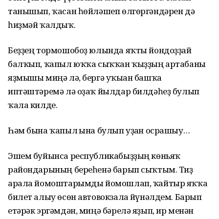
танышып, ҡасан һөйләшеп өлгөргәндәрен дә
һиҙмәй ҡалдыҡ.
Беҙҙең тормошобоҙ юлында яҡты йондоҙҙай
балҡып, ҡапыл юҡҡа сыҡҡан ҡыҙҙың артабанғы
яҙмышы миңә лә, бергә уҡыған башҡа
иптәштәремә лә оҙаҡ йылдар билдәһеҙ булып
ҡала килде.
Һәм бына ҡапыл ғына булып уҙған осрашыу…
Эшем буйынса республикабыҙҙың көньяҡ
райондарының береһенә барып сыҡтым. Тиҙ
арала йомоштарымды йомошлап, ҡайтыр яҡҡа
билет алыу өсөн автовокзалға йүнәлдем. Барып
етәрәк эргәмдән, миңә бәрелә яҙып, ир менән