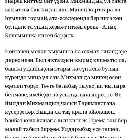
эйәреп киттем бит үҙенә. Михмандың ул саҡта
ваҡыт яғы бик ҡыҫан ине. Минең ҡарттарға ла
һуғылып тормай, ата-әсәләрендә бер нисә көн
булдыҡ та уның хеҙмәт иткән еренә - Алыҫ
Көнсығышҡа китеп барҙыҡ.
Һөйгәнең менән ҡыуышта ла ожмах тигәндәре
дөрөҫ икән. Был яҡтарҙың ҡырыҫ климаты ла,
башҡа уңайһыҙлыҡтары ла сүп кенә булып
күренде миңә ул саҡ. Михман да минең өсөн
өҙөлөп торҙо. Тәүге балабыҙ тыуғас, ни ҡылырға
белмәне, икебеҙҙе лә усында ғына йөрөттө. Өс
йылдан Михмандың часын Төркмәнстанға
күсерҙеләр. Бында ла тиҙ арала эйәләшеп,
һәйбәт кенә йәшәп алып киттек. Иремә тағы бер
малай табып бирҙем. Улдарыбыҙ үҫә төшөп,
балалар баҡсаһына йөрөй башлағас, Михман