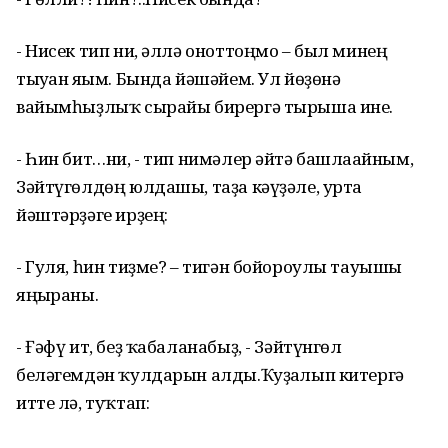
- Нисек тип ни, әллә оноттоңмо – был минең
тыуған яғым. Бында йәшәйем. Ул йөҙөнә
вайымһыҙлыҡ сырайы бирергә тырыша ине.
- Һин бит…ни, - тип нимәлер әйтә башлағайным,
Зәйтүгөлдөң юлдашы, таҙа кәүҙәле, урта
йәштәрҙәге ирҙең:
- Гуля, һин тиҙме? – тигән бойороулы тауышы
яңғыраны.
- Ғәфү ит, беҙ ҡабаланабыҙ, - Зәйтүнгөл
беләгемдән ҡулдарын алды.Ҡуҙғалып китергә
итте лә, туҡтап: