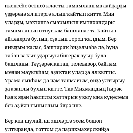
икенсеһе өсөнсө класты тамамлаған малайҙарҙы
үҙҙәренә ял итергә алып ҡайтып китте. Мин
уларҙы, мәктәптә сығарылыш имтихандары
тамамланып отпускам башланғас та ҡайтып
әйләнергә булып, оҙатып тороп ҡалдым. Бер
яңғыҙым ҡалғас, баштараҡ һиҙелмәһә лә, һуңға
табан ваҡыт уҙғарыуы бигерәк ауыр була
башланы. Тәүҙәрәк китап, телевизор, бәйләм
менән мауыҡһам, аҙаҡтан улар ҙа ялҡытты.
Урамға сыҡһам да йәм тапмайым, өйҙә ултырыу
ҙа ғазаплы булып китте. Тик Михмандың һирәк-
һаяҡ яҙған һағышлы хаттарын уҡыу ғына күңелемә
бер аҙ йән тыныслығы бирә ине.
Бер көн шулай, ни эшләргә эсем бошоп
ултырғанда, тоттом да парикмахерскийҙа