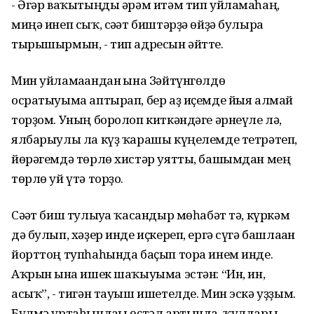
- Әгәр ваҡытыңды әрәм итәм тип уйламаһаң,
миңә инеп сыҡ, сәғәт биштәрҙә өйҙә булырға
тырышырмын, - тип адресын әйтте.
Мин уйламағандан ғына Зәйтүнгөлдө
осратыуыма аптырап, бер аҙ иҫемде йыя алмай
торҙом. Уның боролоп киткәндәге әрнеүле лә,
ялбарыулы ла күҙ ҡарашы күңелемде тетрәтеп,
йөрәгемдә төрлө хистәр уятты, башымдан мең
төрлө уй үтә торҙо.
Сәғәт биш тулыуға ҡасандыр мөһабәт тә, күркәм
дә булып, хәҙер инде иҫкереп, ергә сүгә башлаған
йорттоң тупһаһында баҫып тора инем инде.
Аҡрын ғына ишек шаҡыуыма эстән: “Ин, ин,
асыҡ”, - тигән тауыш ишетелде. Мин эскә уҙҙым.
Бүлмә уртаһындағы өҫтәл артында, ҡулдары