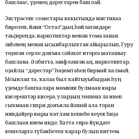
башлағас, үҙенең дәрестәрен башлай.
Экстрасенс сеанстары ваҡытында мистикаға
бирелеп, йәғни “Остаз”дың һөйләгәндәре
тәьҫирендә, наркотиктар менән томаланған
зиһенең менән ысынбарлыҡтан айырылып, Гуру
төҙөгән серле донъяға сәйәхәт итергә маташыу
башлана. Әлбиттә, зәғифләнгән аң, наркотиктар,
оҙайлы “дәрестәр” һөҙөмтәһен бирмәй ҡалмай.
Ысынлап та, ҡалаға был ҡайтыуыбыҙҙан һуң
үҙемде башҡаларға мөмкин булмаған юғары
кисерештәр кисерә, уларҙың төшөнә лә инеп
сыҡмаған сихри донъяла йәшәй ала торған
ниндәйҙер юғары ҡатлам кешеһе кеүек һиҙә
башлаған инем инде. Хатта тирә-йүндәге
кешеләргә түбәнһетеп ҡарар булып киттем.