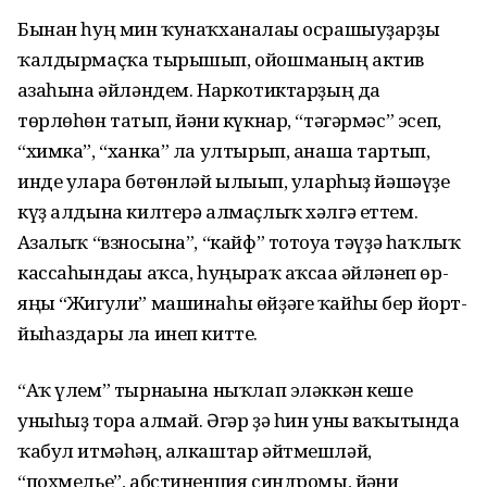
Бынан һуң мин ҡунаҡханалағы осрашыуҙарҙы
ҡалдырмаҫҡа тырышып, ойошманың актив
ағзаһына әйләндем. Наркотиктарҙың да
төрлөһөн татып, йәғни күкнар, “тәгәрмәс” эсеп,
“химка”, “ханка” ла ултырып, анаша тартып,
инде уларға бөтөнләй ылығып, уларһыҙ йәшәүҙе
күҙ алдына килтерә алмаҫлыҡ хәлгә еттем.
Ағзалыҡ “взносына”, “кайф” тотоуға тәүҙә һаҡлыҡ
кассаһындағы аҡса, һуңыраҡ аҡсаға әйләнеп өр-
яңы “Жигули” машинаһы өйҙәге ҡайһы бер йорт-
йыһаздары ла инеп китте.
“Аҡ үлем” тырнағына ныҡлап эләккән кеше
уныһыҙ тора алмай. Әгәр ҙә һин уны ваҡытында
ҡабул итмәһәң, алкаштар әйтмешләй,
“похмелье”, абстиненция синдромы, йәғни