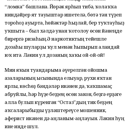
“ломка” башлана. Йөрәк ярһып тибә, ҡолаҡҡа
ниндәйҙер ят тауыштар ишетелә, бөтә тән түҙеп
торғоһоҙ ауырта, һөйәктәр һыҙлай, бер туҡтауһыҙ
уҡшыта – был хәлдә унан ҡотолоу өсөн йәнеңде
бирергә ризаһың.Ә наркотиктың тейешле
дозаһы шуларҙы ҡул менән һыпырып алғандай
юҡ итә. Ләкин ул дозаның хаҡы ой-ой-ой!
Мин яҡын туғандарыма әүерелгән ойошма
ағзаларының ысынында елғыуар, рухи яҡтан
ярлы, көсһөҙ бәндәләр икәнен дә, ҡаҡшамаҫ
абруйлы, һәр һүҙе беҙҙең өсөн закон, беҙгә ерҙәге
алла булып күренгән “Остаз”дың тик беҙҙең
аҡсаларыбыҙҙы үҙләштереүсе мошенник,
аферист икәнен дә аңланым-аңлауын. Ләкин һуң
ине инде шул.