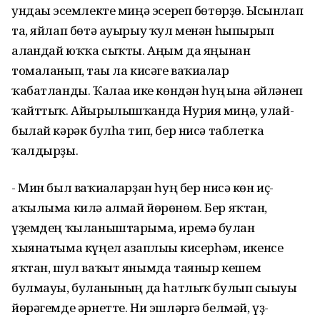
ундағы эсемлекте миңә эсереп бөтөрҙө. Ысынлап
та, яйлап бөтә ауырыу ҡул менән һыпырып
алғандай юҡҡа сыҡты. Аңым да яңынан
томаланып, тағы ла кисәге ваҡиғалар
ҡабатланды. Ҡалаға ике көндән һуң ғына әйләнеп
ҡайттыҡ. Айырылышҡанда Нурия миңә, улай-
былай кәрәк булһа тип, бер нисә таблетка
ҡалдырҙы.
- Мин был ваҡиғаларҙан һуң бер нисә көн иҫ-
аҡылыма килә алмай йөрөнөм. Бер яҡтан,
үҙемдең ҡыланыштарыма, иремә булған
хыянатыма күңел ғазаплығы кисерһәм, икенсе
яҡтан, шул ваҡыт янымда таяныр кешем
булмауы, булғанының да һатлыҡ булып сығыуы
йөрәгемде әрнетте. Ни эшләргә белмәй, үҙ-