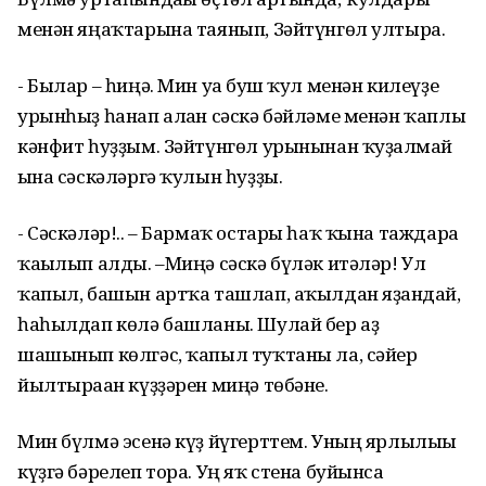
менән яңаҡтарына таянып, Зәйтүнгөл ултыра.
- Былар – һиңә. Мин уға буш ҡул менән килеүҙе
урынһыҙ һанап алған сәскә бәйләме менән ҡаплы
кәнфит һуҙҙым. Зәйтүнгөл урынынан ҡуҙғалмай
ғына сәскәләргә ҡулын һуҙҙы.
- Сәскәләр!.. – Бармаҡ остары һаҡ ҡына таждарға
ҡағылып алды. –Миңә сәскә бүләк итәләр! Ул
ҡапыл, башын артҡа ташлап, аҡылдан яҙғандай,
һаһылдап көлә башланы. Шулай бер аҙ
шашынып көлгәс, ҡапыл туҡтаны ла, сәйер
йылтыраған күҙҙәрен миңә төбәне.
Мин бүлмә эсенә күҙ йүгерттем. Уның ярлылығы
күҙгә бәрелеп тора. Уң яҡ стена буйынса