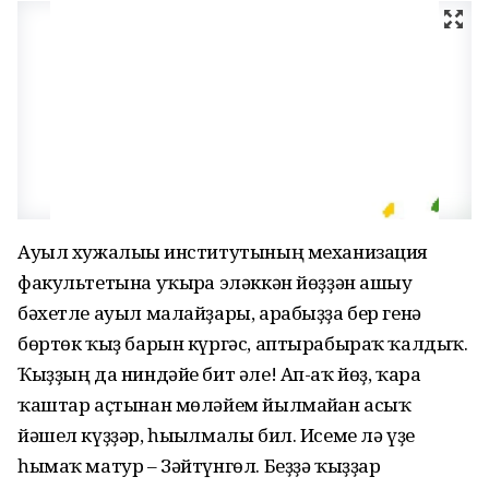
Ауыл хужалығы институтының механизация
факультетына уҡырға эләккән йөҙҙән ашыу
бәхетле ауыл малайҙары, арабыҙҙа бер генә
бөртөк ҡыҙ барын күргәс, аптырабыраҡ ҡалдыҡ.
Ҡыҙҙың да ниндәйе бит әле! Ап-аҡ йөҙ, ҡара
ҡаштар аҫтынан мөләйем йылмайған асыҡ
йәшел күҙҙәр, һығылмалы бил. Исеме лә үҙе
һымаҡ матур – Зәйтүнгөл. Беҙҙә ҡыҙҙар