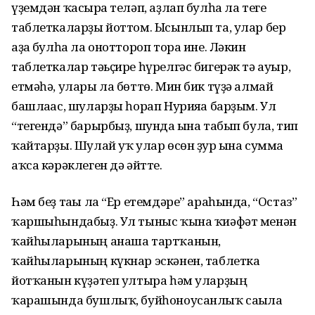
үҙемдән ҡасырға теләп, аҙлап булһа ла теге
таблеткаларҙы йоттом. Ысынлып та, улар бер
аҙға булһа ла оноттороп тора ине. Ләкин
таблеткалар тәьҫире һүрелгәс бигерәк тә ауыр,
етмәһә, улары ла бөттө. Мин бик түҙә алмай
башлағас, шуларҙы һорап Нурияға барҙым. Ул
“тегендә” барырбыҙ, шунда ғына табып була, тип
ҡайтарҙы. Шулай уҡ улар өсөн ҙур ғына сумма
аҡса кәрәклеген дә әйтте.
Һәм беҙ тағы ла “Ер етемдәре” араһында, “Остаз”
ҡаршыһындабыҙ. Ул тыныс ҡына ҡиәфәт менән
ҡайһыларының анаша тартҡанын,
ҡайһыларының күкнар эскәнен, таблетка
йотҡанын күҙәтеп ултыра һәм уларҙың
ҡарашында бушлыҡ, буйһоноусанлыҡ сағыла