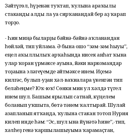
Зәйтүгөл, һүҙенән туҡтап, ҡулына араҡылы
стаканды алды ла уға сирҡанғандай бер аҙ ҡарап
торҙо.
- Һин миңә быларҙы бәйнә-бәйнә аҡланғандан
һөйләй, тип уйлама. Ә бына ошо “зәм-зәм һыуы”,
еңел аҡыллылыҡ арҡаһында нисек анһат ҡына
улар ҡорған үрмәксе ауына, йәки наркомандар
тоҙағына эләгеүемде әйтмәксе инем. Иҫемә
килгәс, булып-уҙған хәл-ваҡиғаларға үкенгән тип
беләһеңме? Юҡ-юҡ! Сөнки мин ул хәлдә түгел
инем шул. Башым ярылып сатнай, күңелем
болғанып уҡшыта, бөтә тәнем ҡалтырай. Шулай
ғазапланып ятҡанда, ҡулына стакан тотоп Нурия
килеп инде һәм: “Эс, шул ғына йүнәтә һине”,-тип,
хәлһеҙ генә ҡаршылашыуыма ҡарамаҫтан,