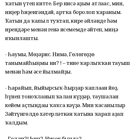
ҡатын үтеп китте. Бер нисә аҙым атлағас, мин,
ниҙер һиҙенгәндәй, артҡа боролоп ҡараным.
Ҡатын да ҡапыл туҡтап, кире әйләнде һәм
ирендәре менән генә исемемде әйтеп, миңә
яҡынлашты.
- Һаумы, Мөҙәрис. Нимә, Гөлөгөҙҙө
танымайһыңмы ни? ! – тине ҡарлыҡҡан тауыш
менән һәм әсе йылмайҙы.
- Һарғайып, йыйырсыҡ-һырҙар ҡаплаған йөҙ,
һүнеп тоноҡланып ҡалған күҙҙәр, таушалған
кейем аҫтындағы ҡаҡса кәүҙә. Мин ҡасанғылыр
Зәйтүнгөлдө хәтерләткән ҡатынға ҡарап аҙап
ҡалдым.
- Гөлли?! Һин?..Нисек бында?