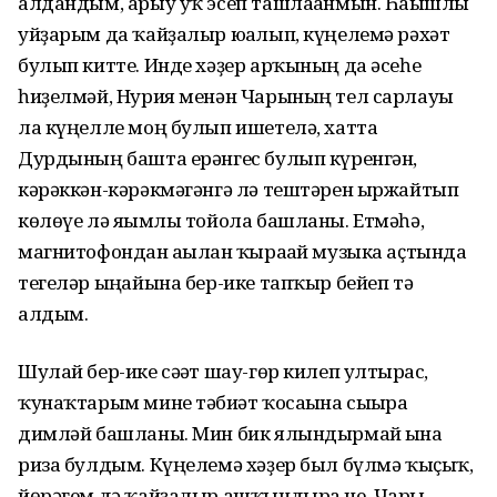
алдандым, арыу уҡ эсеп ташлағанмын. Һағышлы
уйҙарым да ҡайҙалыр юғалып, күңелемә рәхәт
булып китте. Инде хәҙер арҡының да әсеһе
һиҙелмәй, Нурия менән Чарының тел сарлауы
ла күңелле моң булып ишетелә, хатта
Дурдының башта ерәнгес булып күренгән,
кәрәккән-кәрәкмәгәнгә лә тештәрен ыржайтып
көлөүе лә яғымлы тойола башланы. Етмәһә,
магнитофондан ағылған ҡырағай музыка аҫтында
тегеләр ыңғайына бер-ике тапҡыр бейеп тә
алдым.
Шулай бер-ике сәғәт шау-гөр килеп ултырғас,
ҡунаҡтарым мине тәбиғәт ҡосағына сығырға
димләй башланы. Мин бик ялындырмай ғына
риза булдым. Күңелемә хәҙер был бүлмә ҡыҫыҡ,
йөрәгем дә ҡайҙалыр ашҡындыра не. Чары