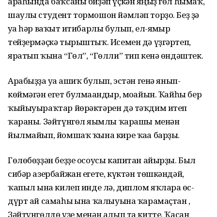
араһында баҡсаны биҙәп үҫкән яңғыҙ гөл һымаҡ,
шаулы студент тормошон йәмләп торҙо. Беҙ ҙә
уға һәр ваҡыт иғтибарлы булып, ел-ямғыр
тейҙермәҫкә тырыштыҡ. Исемен дә үҙгәртеп,
яратып ҡына “Гөл”, “Гөлли” тип кенә өндәштек.
Арабыҙҙа уға ғашиҡ булып, эстән генә янып-
көймәгән егет булмағандыр, моғайын. Ҡайһы бер
ҡыйыуыраҡтар йөрәктәрен дә тәҡдим итеп
ҡараны. Зәйтүнгөл яғымлы ҡарашы менән
йылмайып, йомшаҡ ҡына кире ҡаға барҙы.
Гөлөбөҙҙән беҙҙе осоусы капитан айырҙы. Был
сибәр азербайжан егете, күктән төшкәндәй,
ҡапыл ғына килеп инде лә, диплом яҡларға өс-
дүрт ай самаһы ғына ҡалыуына ҡарамаҫтан ,
Зәйтүнгөлдө үҙе менән алып та китте. Ҡасан