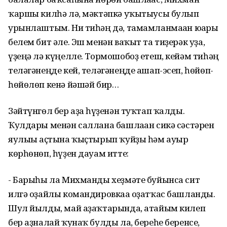
ҡаршы килһә лә, мәктәпкә уҡытыусы булып
урынлаштым. Ни тиһәң дә, тамамланмаған юғары
белем бит әле. Эш менән ваҡыт та тиҙерәк уҙа,
үҙеңә лә күңелле. Тормошобоҙ етеш, кейәм тиһәң
теләгәнеңде кей, теләгәнеңде ашап-эсеп, һөйөп-
һөйөлөп кенә йәшәй бир…
Зәйтүнгөл бер аҙға һүҙенән туҡтап ҡалды.
Ҡулдары менән саллана башлаған сикә сәстәрен
яулығы аҫтына ҡыҫтырып ҡуйҙы һәм ауыр
көрһөнөп, һүҙен дауам итте:
- Барыһы ла Михманды хеҙмәте буйынса сит
илгә оҙайлы командировкаға оҙатҡас башланды.
Шул йылды, май аҙаҡтарында, атайым килеп
бер аҙналай ҡунаҡ булды ла, береһе беренсе,