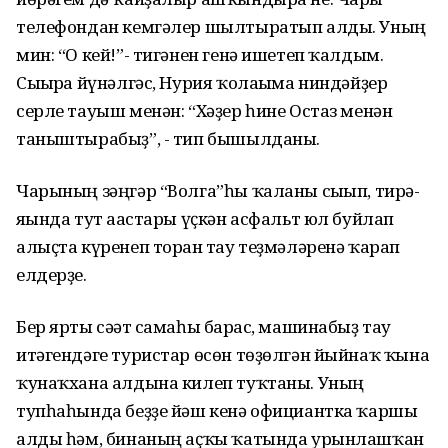
телефондан кемгәлер шылтыратып алды. Уның
мин: “О кей!”- тигәнен генә ишетеп ҡалдым.
Сығырға йүнәлгәс, Нурия ҡолағыма ниндәйҙер
серле тауыш менән: “Хәҙер һине Остаз менән
таныштырабыҙ”, - тип бышылданы.
Чарының зәңгәр “Волга”һы ҡаланы сығып, тирә-
яғында тут ағастары үҫкән асфальт юл буйлап
алыҫта күренеп торған тау теҙмәләренә ҡарап
елдерҙе.
Бер ярты сәғәт самаһы барғас, машинабыҙ тау
итәгендәге туристар өсөн төҙөлгән йыйнаҡ ҡына
ҡунаҡхана алдына килеп туҡтаны. Уның
тупһаһында беҙҙе йәш кенә официантка ҡаршы
алды һәм, бинаның аҫҡы ҡатында урынлашҡан