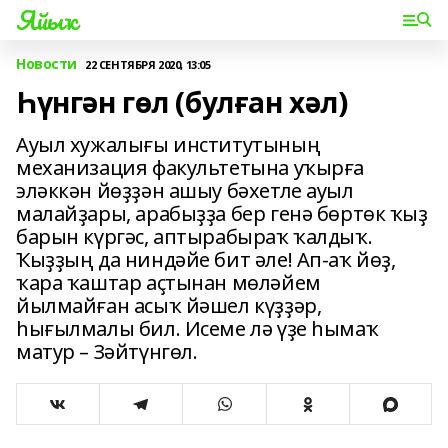
Яйыҡ
Новости
22 СЕНТЯБРЯ 2020, 13:05
Һүнгән гөл (булған хәл)
Ауыл хужалығы институтының
механизация факультетына уҡырға
эләккән йөҙҙән ашыу бәхетле ауыл
малайҙары, арабыҙҙа бер генә бөртөк ҡыҙ
барын күргәс, аптырабыраҡ ҡалдыҡ.
Ҡыҙҙың да ниндәйе бит әле! Ап-аҡ йөҙ,
ҡара ҡаштар аҫтынан мөләйем
йылмайған асыҡ йәшел күҙҙәр,
һығылмалы бил. Исеме лә үҙе һымаҡ
матур – Зәйтүнгөл.