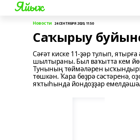
Яйыҡ
Новости
24 СЕНТЯБРЯ 2020, 11:50
Саҡырыу буйын
Сәғәт киске 11-ҙәр тулып, ятырғ
шылтыраны. Был ваҡытта кем йөр
Тунының төймәләрен ысҡындыр
төшкән. Ҡара бөҙрә сәстәренә, о
яҡтыһында йондоҙҙар емелдәшә