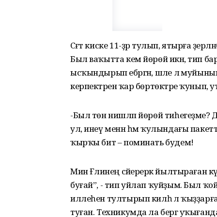
Сәғәт киске 11-ҙәр тулып, ятырға әҙе
Был ваҡытта кем йөрөй икән, тип бар
ысҡындырып ебәргән, шәле лә муйынына
керпектәренә ҡар бөртөктәре ҡунып, 
-Был төн нишләп йөрөй тиһегеҙме? Дав
ул, инеү менән һәм ҡулындағы пакетт
ҡырҡы бит – поминать будем!
Мин Ғәлиәнең сәйерерәк йылтыраған кү
буғай”, - тип уйлап ҡуйҙым. Был ҡой
иллеһен тултырып килһә лә ҡыҙҙарға 
туған. Техникумда ла бергә уҡығанда