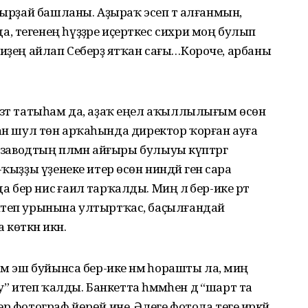
бырҙай башланы. Аҙыраҡ эсеп тә алғанмын,
 тегенең һүҙҙәре иҫерткес сихри моң булып
Ғәниҙең айлап Себерҙә ятҡан сағы…Короче, арбаны
ззәт татыһам да, аҙаҡ еңел аҡыллылығым өсөн
 аҙҙан шул төн арҡаһында директор ҡорған ауға
 заводтың пләмән айғыры булыуы күптәргә
ҡыҙҙы үҙенеке итер өсөн ниндәй генә сара
р нисә ғаилә тарҡалды. Миңә лә бер-ике рәт
итеп урынына ултыртҡас, баҫылғандай
өткән икән.
м эш буйынса бер-ике нәмә һорашты ла, миңә
ыу” итеп ҡалды. Банкетта һәммәһен дә “шарт та
р фотограф йөрөй ине. Әлеге фотола теге иркәй