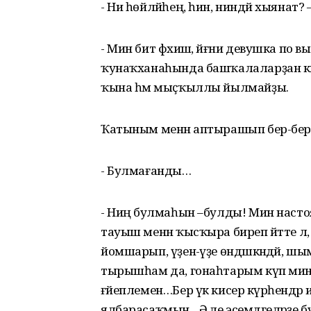
- Ни һөйләйһең, һин, ниндәй хыянат? – 
- Мин бит фәхишә, йәғни девушка по
ҡунаҡханаһында башҡалаларҙан килг
ҡына һәм мыҫҡыллы йылмайҙы.
Ҡатыным менән аптырашып бер-бере
- Булмағанды…
- Ниңә булмаһын –булды! Мин настоя
тауыш менән ҡысҡыра биреп әйтте л
йомшарып, үҙенә-үҙе өндәшкәндәй, шым 
тырышһам да, гонаһтарым күп мине
ғәйеплемен…Бер үк кисерә күрһендә
ялбарасаҡмын…Ә әле эсемдәгеләрҙе б