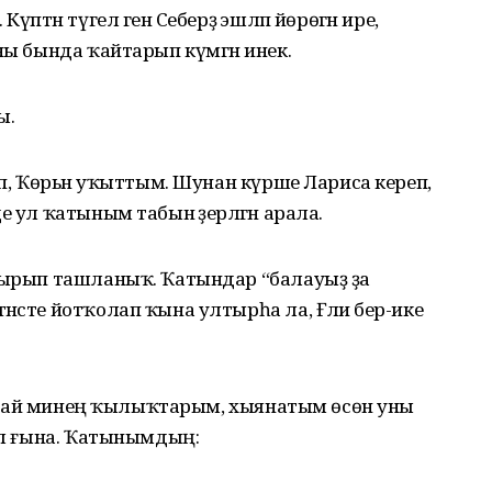
үптән түгел генә Себерҙә эшләп йөрөгән ире,
ны бында ҡайтарып күмгән инек.
ы.
ып, Ҡөрьән уҡыттым. Шунан күрше Лариса кереп,
 ул ҡатыным табын әҙерләгән арала.
лтырып ташланыҡ. Ҡатындар “балауыҙ ҙа
әсте йотҡолап ҡына ултырһа ла, Ғәлиә бер-ике
е…Хоҙай минең ҡылыҡтарым, хыянатым өсөн уны
пыл ғына. Ҡатынымдың: