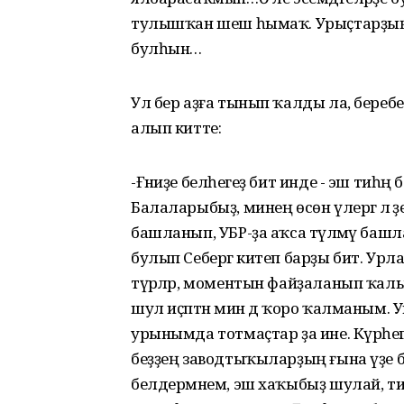
тулышҡан шеш һымаҡ. Урыҫтарҙың 
булһын…
Ул бер аҙға тынып ҡалды ла, беребеҙ
алып китте:
-Ғәниҙе беләһегеҙ бит инде - эш тиһәң
Балаларыбыҙ, минең өсөн үлергә лә әҙ
башланып, УБР-ҙа аҡса түләмәү баш
булып Себергә китеп барҙы бит. Урл
түрәләр, моментын файҙаланып ҡалып,
шул иҫәптән мин дә ҡоро ҡалманым. У
урынымда тотмаҫтар ҙа ине. Күрәһег
беҙҙең заводтыҡыларҙың ғына үҙе бер 
белдермәнем, эш хаҡыбыҙ шулай, тип к