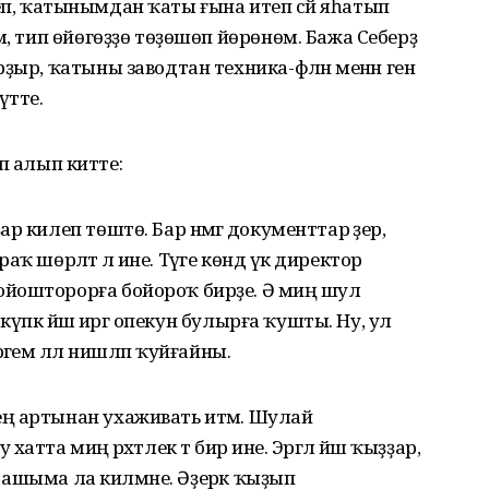
бүлеп, ҡатынымдан ҡаты ғына итеп сәй яһатып
м, тип өйөгөҙҙө төҙөшөп йөрөнөм. Бажа Себерҙә
ыр, ҡатыны заводтан техника-фәлән менән генә
 үтте.
ләп алып китте:
 килеп төштө. Бар нәмәгә документтар әҙер,
раҡ шөрләтә лә ине. Тәүге көндә үк директор
йошторорға бойороҡ бирҙе. Ә миңә шул
 күпкә йәш иргә опекун булырға ҡушты. Ну, ул
өрәгем әллә нишләп ҡуйғайны.
ң артынан ухаживать итәм. Шулай
та миңә рәхәтлек тә бирә ине. Эргәлә йәш ҡыҙҙар,
п башыма ла килмәне. Әҙерәк ҡыҙып