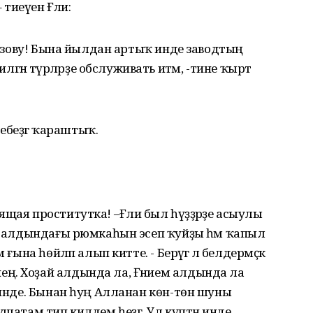
тиеүенә Ғәлиә:
 вызову! Бына йылдан артыҡ инде заводтың
ән түрәләрҙе обслуживать итәм, -тине ҡырт
беҙгә ҡараштыҡ.
щая проститутка! –Ғәлиә был һүҙҙәрҙе асыулы
ә, алдындағы рюмкаһын эсеп ҡуйҙы һәм ҡапыл
ғына һөйләп алып китте. - Берәүгә лә белдермәҫкә
ң. Хоҙай алдында ла, Ғәнием алдында ла
р инде. Бынан һуң Алланан көн-төн шуны
ушатам тип килдем һеҙгә. Ул күптән инде