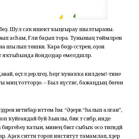
рләнәбеҙ. Шул саҡ ишектә ҡыңғырау шылтыраны.
ып асһам, Ғәлиә баҫып тора. Тунының төймәләрен
 шылып төшкән. Ҡара бөҙрә сәстәренә, оҙон
ут яҡтыһында йондоҙҙар емелдәшәләр.
ай, өҫтәл әҙерләгеҙ, һеҙгә ҡунаҡҡа килдем!-тине
ы миңә тотторҙо. – Был күстәнәс, бажаңдың бөгөн
ҙҙәренә иғтибар иттем һәм: “Әҙерәк “һалып алған”,
оп ҡуйғандай буй-һынлы, бик тә сибәр, инде
биргеһеҙ ҡатын, минең бисәгә сыбыҡ осо тигәндәй
р. Аҙаҡ ситтән тороп институт тамамлап, хәҙер