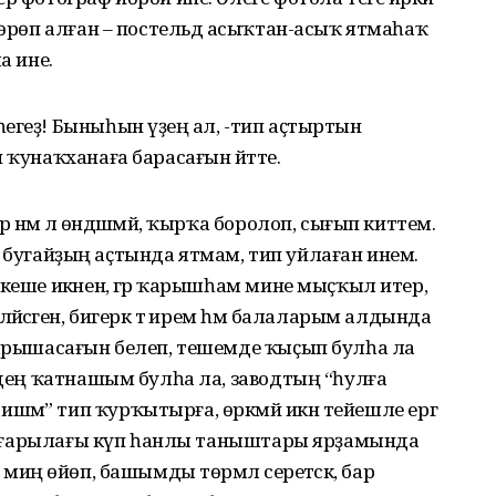
шөрөп алған – постельдә асыҡтан-асыҡ ятмаһаҡ
а ине.
егеҙ! Быныһын үҙеңә ал, -тип аҫтыртын
 ҡунаҡханаға барасағын әйтте.
 нәмә лә өндәшмәй, ҡырҡа боролоп, сығып киттем.
 ул бугайҙың аҫтында ятмам, тип уйлаған инем.
кеше икәнен, әгәр ҡарышһам мине мыҫҡыл итер,
әйәсәген, бигерәк тә ирем һәм балаларым алдында
тырышасағын белеп, тешемде ҡыҫып булһа ла
емдең ҡатнашым булһа ла, заводтың “һулға
әм” тип ҡурҡытырға, өркмәй икән тейешле ергә
ул юғарылағы күп һанлы таныштары ярҙамында
миңә өйөп, башымды төрмәлә серетәсәк, бар