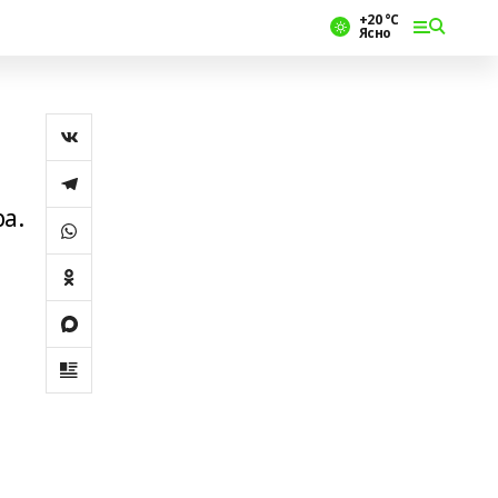
+20 °С
Ясно
а.