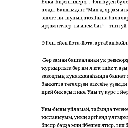
Бәлки, һиҙенгәндер ҙә…- Ғәлиә һүҙен 
алды. Башымдан: “Мин дә, ярҙам итә
эшләгәс ни, шуның аҡсаһына һалаларҙ
ярҙам итәлер, ти инем бит”, - тигән уй
Ә Ғәлиә, сәйен йота-йота, артабан һөй
-Бер заман башҡаланан уҡ ревизорҙар
ҡурҡырлыҡ бер нәмә лә юҡ тиһәк тә, аҙы
заводтың ҡунаҡханаһында банкет о
банкетта тегеләрҙең етәксеһе, үҙемдән
иркәй бик аҫыл ине. Уны тәү күрәс тә й
Уны-быны уйламай, табында тегене
ҡыланыуым, уның эргәһендә ултырыу хат
бисәләр барҙа миңә йәбешеп ятыр, ти