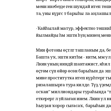
менән икебеҙҙе генә шундай итеп тө
та, уны күргәс тә барыһы ла аңлашыл
-Ҡайһылай матур, эффектно төшкәнһ
йылмайҙы һәм эштән һуң минең менән
Мин фотоны өҫтәлгә ташланым да, бер
Башта уҡ, эштән китһәм - китәм, әммә
Ләкин уның ниндәй шантажист, яһил 
өҫтөмә сүп өйөр өсөн барыһын да эшл
мине проститутка итеп күрһәтергә 
ризалашырға тура килде. Тәүҙә, үҙ
осҡан” миллиондары тураһында “тиш
еткерергә лә уйлаған инем. Ләкин 
һыуҙан ҡорор сығасаҡ, ә барыһын да 