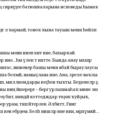
сиркәүҙәге батюшкаларына исповеды һымаҡ
гә лә ҡармай, тоноҡ ҡына тауыш менән һөйләп
 башы менән инеп китә ине, бахырҡай.
ер ине…һәм үлеп тә китте. Бында анау мәхшәр
ланғас, инженер башы менән ябай быраулаусы
аша белмәй, намыҫлана ине. Ана, эреле-ваҡлы
 миллиондарҙы кеҫәһенә тыҡты. Беҙҙекеләр ҙә,
ны ниңә йәшерергә – бергә урлашмаһаҡ мине эш
еҙ бит, ниндәй коттедждар төҙөп ҡуйҙыҡ,
урам, тип әйтерлек. Әлбиттә, Ғәнигә
енә ебәрҙем. Белһә нишләр ине икән, мәрхүмкәй…