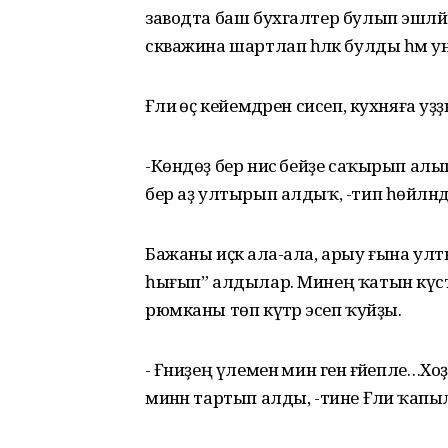
заводта баш бухгалтер булып эшләй. К
скважина шартлап һәләк булды һәм у
Ғәлиә өҫ кейемдәрен сисеп, кухняға уҙҙ
-Көндөҙ бер нисә әбейҙе саҡырып ал
бер аҙ ултырып алдыҡ, -тип һөйләнде
Бажаны иҫкә ала-ала, арыу ғына у
һығып” алдылар. Минең ҡатын күстән
рюмканы төп күтәрә эсеп ҡуйҙы.
- Ғәниҙең үлеменә мин генә ғәйепл
минән тартып алды, -тине Ғәлиә ҡа