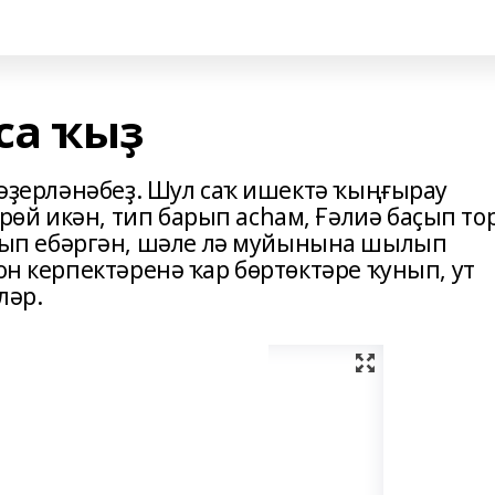
са ҡыҙ
а әҙерләнәбеҙ. Шул саҡ ишектә ҡыңғырау
өй икән, тип барып асһам, Ғәлиә баҫып тор
ып ебәргән, шәле лә муйынына шылып
ҙон керпектәренә ҡар бөртөктәре ҡунып, ут
ләр.