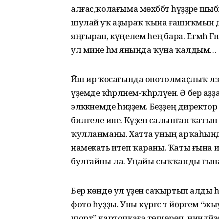
алғас,ҡолағыма мөхәббәт һүҙҙәре шы
шулай уҡ аҙыраҡ ҡына ғашиҡмын да,
яңғырап, күңелемә һеңә бара. Етмәһә 
ул мине һәм янында ҡуна ҡалдым…
Йәш ир ҡосағында онотолмаҫлыҡ лә
үҙемде ҡәһәрләнем-ҡәһәрләүен. Ә бер
эләккәнемде һиҙҙем. Беҙҙең директор
билгеле ине. Күҙенә салынған ҡатын-
ҡулланманы. Хатта уның арҡаһында бе
намекать итеп ҡараны. Ҡаты ғына 
булғайны ла. Уңайы сыҡҡанды ғына к
Бер көндө ул үҙенә саҡыртып алды һә
фото һуҙҙы. Уны күргәс тә йөрәгем “ж
шорт” карточкаға төшөрөп, ниндәйҙе