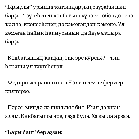
“Ырыҫлы” урында ҡатындарҙың сауҙаһы шәп
барҙы. Тәүгеһенең көнбағыш күнәге төбөндө генә
ҡалһа, икенсеһенең дә кәмегәндән-кәмене. Ул
кәмегән һайын һатыусының да йөҙө яҡтыра
барҙы.
- Көнбағышың ҡайҙан, бик эре күренә? – тип
һораны ул тәүгеһенән.
- Федоровка районынан. Ғәли исемле фермер
килтерҙе.
- Пәрәс, миндә лә шуныҡы бит! Йыл да унан
алам. Көнбағышы эре, таҙа була. Хаҡы ла арзан.
“Һары баш” бер аҙҙан: