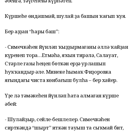
әбейгә, тәүгеһенә күрһәтеп.
Күршеһе өндәшмәй, шулай ҙа башын ҡағып ҡуя.
Бер аҙҙан “һары баш”:
- Симечкәһен йүнләп ҡыҙҙырмағаны әллә ҡайҙан
күренеп тора…Етмәһә, яҡын тирәлә, Салауат,
Стәрле газы һеңеп бөткән ерҙә урлашып
һуҡҡандыр әле. Минеке һымаҡ Фиҙоровка
яғындағы чиста көнбағыш булһа – бер хәйер.
Үҙе лә тәмәкеһен йүнләп һата алмаған күрше
әбей:
- Шулайҙыр, сейле-бешлелер. Симечкәһен
сирткәндә “шырт” иткән тауыш та сыҡмай бит,