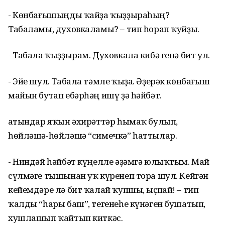
- Көнбағышыңды ҡайҙа ҡыҙҙыраһың?
Табаламы, духовкаламы? – тип һорап ҡуйҙы.
- Табала ҡыҙҙырам. Духовкала кибә генә бит ул.
- Эйе шул. Табала тәмле ҡыҙа. Әҙерәк көнбағыш
майын бутап ебәрһәң ишү ҙә һәйбәт.
Ҡатындар яҡын әхирәттәр һымаҡ булып,
һөйләшә-һөйләшә “симечкә” һаттылар.
- Ниндәй һәйбәт күңелле әҙәмгә юлыҡтым. Май
сүлмәге тышынан уҡ күренеп тора шул. Кейгән
кейемдәре лә бит ҡалай ҡупшы, ыҫпай! – тип
ҡалды “һары баш”, тегенеһе күнәген бушатып,
хушлашып ҡайтып киткәс.