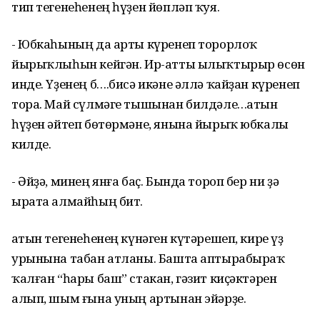
тип тегенеһенең һүҙен йөпләп ҡуя.
- Юбкаһының да арты күренеп торорлоҡ
йырыҡлыһын кейгән. Ир-атты ылыҡтырыр өсөн
инде. Үҙенең б….бисә икәне әллә ҡайҙан күренеп
тора. Май сүлмәге тышынан билдәле…Ҡатын
һүҙен әйтеп бөтөрмәне, янына йырыҡ юбкалы
килде.
- Әйҙә, минең янға баҫ. Бында тороп бер ни ҙә
ырата алмайһың бит.
Ҡатын тегенеһенең күнәген күтәрешеп, кире үҙ
урынына табан атланы. Башта аптырабыраҡ
ҡалған “һары баш” стакан, гәзит киҫәктәрен
алып, шым ғына уның артынан эйәрҙе.