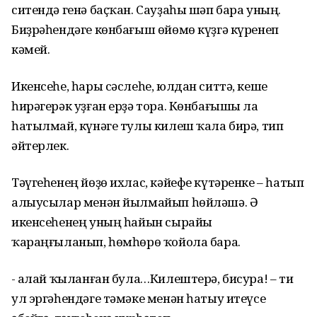
ситендә генә баҫҡан. Сауҙаһы шәп бара уның.
Биҙрәһендәге көнбағыш өйөмө күҙгә күренеп
кәмей.
Икенсеһе, һары сәслеһе, юлдан ситтә, кеше
һирәгерәк уҙған ерҙә тора. Көнбағышы ла
һатылмай, күнәге тулы килеш ҡала бирә, тип
әйтерлек.
Тәүгеһенең йөҙө ихлас, кәйефе күтәренке – һатып
алыусылар менән йылмайып һөйләшә. Ә
икенсеһенең уның һайын сырайы
ҡараңғыланып, һөмһөрө ҡойола бара.
- Ҡалай ҡыланған була…Килештерә, бисура! – ти
ул эргәһендәге тәмәке менән һатыу итеүсе