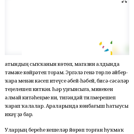
Ҡатындың сыҡҡанын көтөп, магазин алдында
тәмәке көйрәтеп торам. Эргәлә генә төрлө әйбер-
ҡара менән кәсеп итеүсе әбей-һәбей, бисә-сәсәләр
теҙелешеп киткән. Һәр уҙғынсыға, минекен
алмай китәһеңме ни, тигәндәй тилмерешеп
ҡарап ҡалалар. Араларында көнбағыш һатыусы
икәү ҙә бар.
Уларҙың береһе кешеләр йөрөп торған һуҡмаҡ