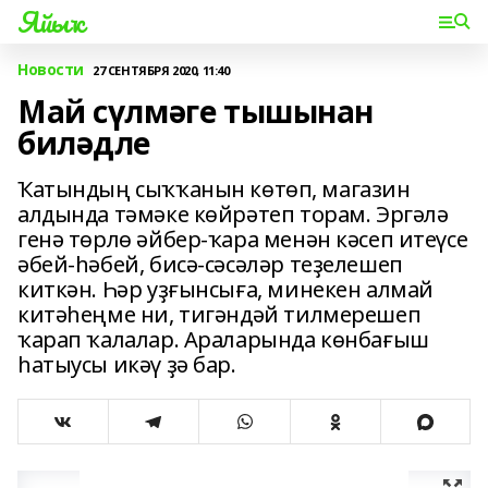
Яйыҡ
Новости
27 СЕНТЯБРЯ 2020, 11:40
Май сүлмәге тышынан
биләдле
Ҡатындың сыҡҡанын көтөп, магазин
алдында тәмәке көйрәтеп торам. Эргәлә
генә төрлө әйбер-ҡара менән кәсеп итеүсе
әбей-һәбей, бисә-сәсәләр теҙелешеп
киткән. Һәр уҙғынсыға, минекен алмай
китәһеңме ни, тигәндәй тилмерешеп
ҡарап ҡалалар. Араларында көнбағыш
һатыусы икәү ҙә бар.