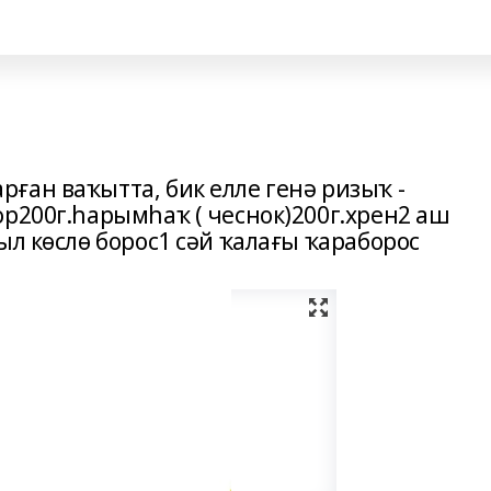
ған ваҡытта, бик елле генә ризыҡ -
ор200г.һарымһаҡ ( чеснок)200г.хрен2 аш
ыл көслө борос1 сәй ҡалағы ҡараборос