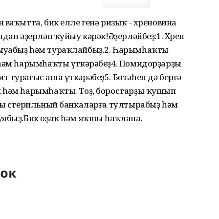
 ваҡытта, бик елле генә ризыҡ - хреновина
лдан әҙерләп ҡуйыу кәрәк!Әҙерләйбеҙ:1. Хрен
ыуабыҙ һәм тураҡлайбыҙ.2. Һарымһаҡты
 һәм һарымһаҡты үткәрәбеҙ4. Помидорҙарҙы
 турағыс аша үткәрәбеҙ5. Бөтәһен дә бергә
 һәм һарымһаҡты. Тоҙ, боростарҙы ҡушып
рҙы стерильный банкаларға тултырабыҙ һәм
уябыҙ.Бик оҙаҡ һәм яҡшы һаҡлана.