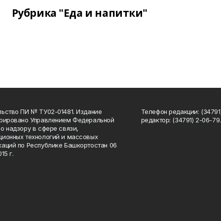
Рубрика "Еда и напитки"
ьство ПИ № ТУ02-01481. Издание
Телефон редакции: (34791
трировано Управлением Федеральной
редактор: (34791) 2-06-79. 
о надзору в сфере связи,
ионных технологий и массовых
аций по Республике Башкортостан 06
15 г.