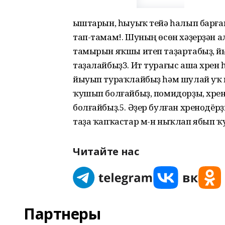
Ҡыштарын, һыуыҡ тейә һалып барған
тап-тамам!. Шуның өсөн хәҙерҙән а
тамырын яҡшы итеп таҙартабыҙ, й
таҙалайбыҙ3. Ит турағыс аша хрен
йыуып тураҡлайбыҙ һәм шулай уҡ ит
ҡушып болғайбыҙ, помидорҙы, хрен
болғайбыҙ.5. Әҙер булған хренодё
таҙа ҡапҡастар м-н ныҡлап ябып ҡ
Читайте нас
Партнеры