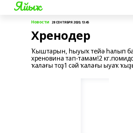
Яйыҡ
Новости
28 СЕНТЯБРЯ 2020, 13:45
Хренодер
Ҡыштарын, һыуыҡ тейә һалып бар
хреновина тап-тамам!2 кг.помид
ҡалағы тоҙ1 сәй ҡалағы ыуаҡ ҡыҙ