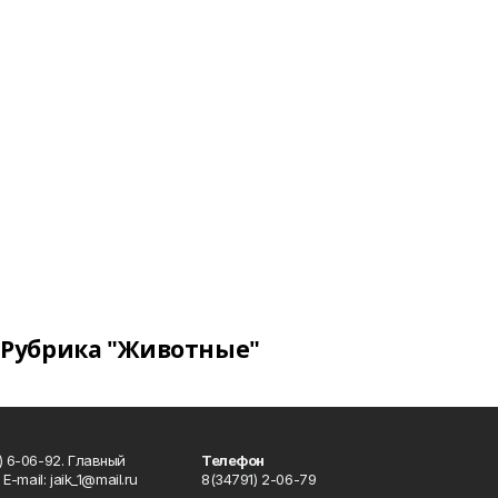
Рубрика "Животные"
) 6-06-92. Главный
Телефон
Е-mаil: jaik_1@mail.ru
8(34791) 2-06-79