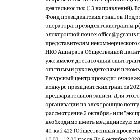
деятельностью (13 направлений). 
Фонд президентских грантов. Подро
оператора: президентскиегранты.рф,
электронной почте: office@pgrants.
представителям некоммерческого 
НКО Аппарата Общественной палат
уже имеют достаточный опыт гранто
опытными руководителями некоммер
Ресурсный центр проводит очное эк
конкурс президентских грантов 2021
предварительной записи. Для этого
организации на электронную почту 
рассмотрение 2 октября» или "экспр
необходимо иметь медицинскую маск
40, каб.412 (Общественный просвети
10.00 – 12.00 часов.До 6 октября 20