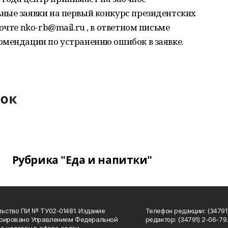
ные заявки на первый конкурс президентских
очте nko-rb@mail.ru , в ответном письме
омендации по устранению ошибок в заявке.
Рубрика "Еда и напитки"
ьство ПИ № ТУ02-01481. Издание
Телефон редакции: (34791
трировано Управлением Федеральной
редактор: (34791) 2-06-79. 
о надзору в сфере связи,