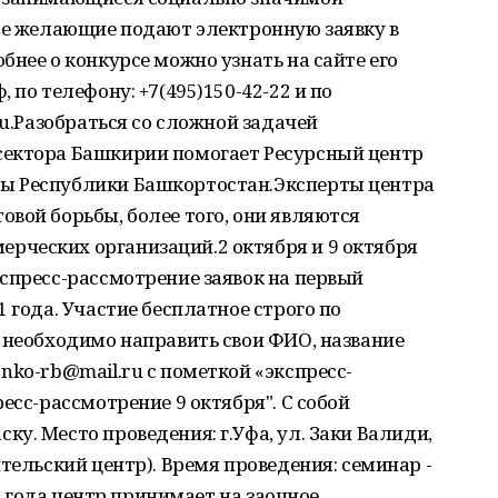
Все желающие подают электронную заявку в
бнее о конкурсе можно узнать на сайте его
 по телефону: +7(495)150-42-22 и по
ru.Разобраться со сложной задачей
сектора Башкирии помогает Ресурсный центр
ы Республики Башкортостан.Эксперты центра
вой борьбы, более того, они являются
ческих организаций.2 октября и 9 октября
спресс-рассмотрение заявок на первый
 года. Участие бесплатное строго по
 необходимо направить свои ФИО, название
nko-rb@mail.ru с пометкой «экспресс-
есс-рассмотрение 9 октября". С собой
у. Место проведения: г.Уфа, ул. Заки Валиди,
тельский центр). Время проведения: семинар -
20 года центр принимает на заочное