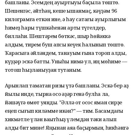
башланы. Эсемдең ауыртыуы баҫыла төштө.
Шешенгәс, әйтһәң, кеше ышанмаҫ, кәүҙәм 96
килограмға еткән ине, ә һау саҡтағы ауырлығым
һимеҙ һарыҡ түшкәһенән артыҡ түгелдер,
биллаһи. Шештәрем бөткәс, шыр һөйәккә
ҡалдым, тирем буш ҡапсыҡ кеүек һалынып төштө.
Ҡарасҡыға әйләндем, танауым ғына тороп ҡалды,
күҙҙәр эскә батты. Уныһы нимә ул, иң мөһиме —
тотош һыҙланыуҙан туҡтаным.
Аҡрынлап тамаҡтан ризыҡ үтә башланы. Эскә бер аҙ
йылы инде, тырнаҡ осо ҡәҙәр генә булһа ла,
йәшәүгә өмөт уянды. "Әллә ҡот осҡос яман сирҙе
еңеп сығып киләмме икән?" — тим. Баҡсамдағы
хикмәтле үлән ваҡытһыҙ үлемдән тәки алып
ҡалды бит мине! Яңынан аяҡҡа баҫырмын, һикһәнгә