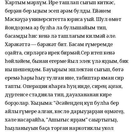
Ҡартым мәрхүм. Ире ташлап сығып киткәс,
берҙән-бер ҡыҙым эсеп әрәм булды. Ейәнем
Мәскәүҙә университетта юрисҡа уҡый. Шул өмөт
йондоҙома аҙ булһа ла булышайым тип,
баҡсамды һис кенә лә ташлағым килмәй әле.
Хәрәкәттә — бәрәкәт бит. Баҡсам ғүмеремде
оҙайта, сирләргә ирек бирмәй.Сер итеп кенә
һөйләйем, бынан егерме йыл элек үлә яҙҙым, бик
ныҡ шешендем. Бауырым эшлектән сығып, бөтә
еремә һары һыу тулған ине, табиптар яман сир
тапты. Операция яһарға һуң инде, сирең аҙған,
дүртенсе стадияла тип, дауахананан кире
борҙолар. Ҡыҙыма: "Әсәйеңдең күп булһа бер
айлыҡ ғүмере ҡалған, көслө дарыуҙарҙан өҙмәгеҙ,
хәле насарайһа, "Ашығыс ярҙам" саҡыртығыҙ,
һыҙланыуын баҫа торған наркотиклы укол