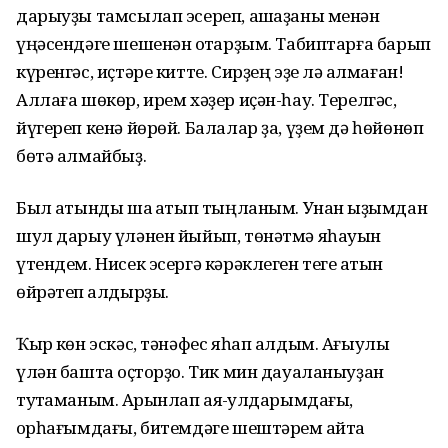
дарыуҙы тамсылап эсереп, ашҡаҙаны менән
үңәсендәге шешенән ҡотҡарҙым. Табиптарға барып
күренгәс, иҫтәре китте. Сирҙең эҙе лә ҡалмаған!
Аллаға шөкөр, ирем хәҙер иҫән-һау. Терелгәс,
йүгереп кенә йөрөй. Балалар ҙа, үҙем дә һөйөнөп
бөтә алмайбыҙ.
Был ҡатынды шаҡ ҡатып тыңланым. Унан ҡыҙымдан
шул дарыу үләнен йыйып, төнәтмә яһауын
үтендем. Нисек эсергә кәрәклеген теге ҡатын
өйрәтеп ҡалдырҙы.
Ҡырҡ көн эскәс, тәнәфес яһап алдым. Ағыулы
үлән башта ҡоҫторҙо. Тик мин дауаланыуҙан
туҡтаманым. Аҡрынлап аяҡ-ҡулдарымдағы,
ҡорһағымдағы, битемдәге шештәрем ҡайта