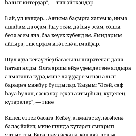
һалып китерҙәр", — тип әйткәндәр.
Һай, ул көндәр… Аяғыма баҫырға хәлем юҡ, нимә
ашаһам да ҡоҫам, һыу эсәм дә һыу эсәм, сөнки
бөтә эсем яна, баҡа кеүек күбендем. Яҡындарым
ҡайғыра, тик ярҙам итә генә алмайҙар.
Шул яҙҙа кейәүебеҙ баҡсасылыҡ ширҡәтенән дача
һатып алды. Ялға ҡаршы өйҙә үҙемде генә ҡалдыра
алмағанға күрә, мине лә үҙҙәре менән алып
барырға мәжбүр булдылар. Ҡыҙым: "Әсәй, саф
һауа һулап, сәскәләр еҫкәп ҡайтырһың, күңелең
күтәрелер", — тине.
Килеп еттек баҡсаға. Кейәү, алмағас күләгәһенә
балаҫ йәйеп, мине шунда күтәреп сығарып
ултыртты. Баҡса шау сәскәлә, көн аяҙ, донъя