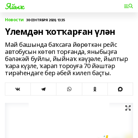
Яйыҡ
Новости
30 СЕНТЯБРЯ 2020, 13:35
Үлемдән ҡотҡарған үлән
Май башында баҡсаға йөрөткән рейс
автобусын көтөп торғанда, яныбыҙға
бәләкәй буйлы, йыйнаҡ кәүҙәле, йылтыр
ҡара күҙле, ҡарап тороуға 70 йәштәр
тирәһендәге бер әбей килеп баҫты.