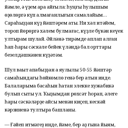
йәмле, ә үҙем ҡара ҡайғыла: һуңғы һулышым
өҙөлөргә күп ҡалмағанлығын самалайым…
Сараһыҙҙан күҙ йәштәрем аҡты. Ни хәл итәйем,
тороп йөрөргә хәлем булмағас, күҙле бүкән кеүек
ултырам шулай. Әйләнә-тирәмде ҡаплап алған
һап-һары сәскәле бейек үләндә бал ҡорттары
безелдәшкәнен күҙәтәм.
Шул ваҡыт ҡапҡабыҙҙан аҡ яулыҡлы 50-55 йәштәр
самаһындағы һөйкөмлө генә бер ҡатын инде.
Балаларыма баҡсаһын һатҡан элекке хужабикә
булып сыҡты ул. Ҡыҙымдан рөхсәт һорап, әлеге
һары сәскәләрҙе ҡайсы менән киҫеп, кескәй
кәрзиненә тултыра башланы.
— Ғәйеп итмәгеҙ инде, йәме, бер аҙ ғына йыям,