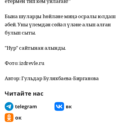
етермен тип кем уйлаған!”
Бына шуларҙы һөйләне миңә осраҡлы юлдаш
әбей. Уны үлемдән сөйәл үләне алып ҡалған
булып сыҡты.
"Нур" сайтынан алынды.
Фото: izdrevle.ru
Автор: Гульдар Булякбаева-Бирганова
Читайте нас