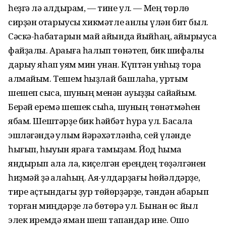
һеҙгә лә ҡалдырам, — тине ул. — Мең төрлө
сирҙән ҡотҡарыусы хикмәтле ҡанлы үлән бит был.
Сәскә-һабаҡтарын май айында йыйһаң, айырыуса
файҙалы. Араҡыға һалып төнәтеп, бик шифалы
дарыу яһап ҡуям мин унан. Күптән унһыҙ тора
алмайым. Тешем һыҙлай башлаһа, уртым
шешеп сыҡса, шуның менән ауыҙҙы сайҡайым.
Берәй еремә шешек сыҡһа, шуның төнәтмәһен
ябам. Шештәрҙе бик һәйбәт һура ул. Баҡсала
эшләгәндә ҡулым йәрәхәтләнһә, сей үләнде
һығып, һыуын яраға тамыҙам. Йод һымаҡ
яндырып ала ла, киҫелгән ереңдең төҙәлгәнен
һиҙмәй ҙә ҡалаһың. Аяҡ-ҡулдарҙағы һөйәлдәрҙе,
тире аҫтындагы ҙур төйөрҙәрҙе, тәндән ҡабарып
торған миңдәрҙе лә бөтөрә ул. Бынан өс йыл
элек иремдә яман шеш тапҡандар ине. Ошо