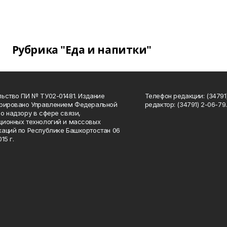
Рубрика "Еда и напитки"
ьство ПИ № ТУ02-01481. Издание
Телефон редакции: (34791
трировано Управлением Федеральной
редактор: (34791) 2-06-79. 
о надзору в сфере связи,
ионных технологий и массовых
аций по Республике Башкортостан 06
15 г.