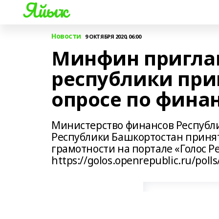
Яйыҡ
Новости
9 ОКТЯБРЯ 2020, 06:00
Минфин пригла
республики прин
опросе по фина
Министерство финансов Республ
Республики Башкортостан принят
грамотности на портале «Голос Р
https://golos.openrepublic.ru/polls