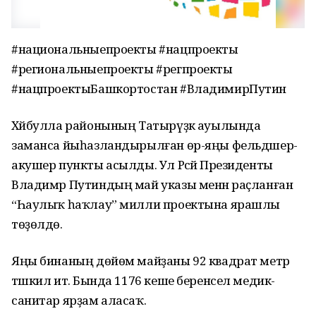
#национальныепроекты #нацпроекты
#региональныепроекты #регпроекты
#нацпроектыБашкортостан #ВладимирПутин
Хәйбулла районының Татырүҙәк ауылында
заманса йыһазландырылған өр-яңы фельдшер-
акушер пункты асылды. Ул Рәсәй Президенты
Владимр Путиндың май указы менән раҫланған
“Һаулыҡ һаҡлау” милли проектына ярашлы
төҙөлдө.
Яңы бинаның дөйөм майҙаны 92 квадрат метр
тәшкил итә. Бында 1176 кеше беренсел медик-
санитар ярҙам аласаҡ.