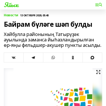
Яйыҡ
Новости
13 ОКТЯБРЯ 2020, 05:40
Байрам бүләге шәп булды
Хәйбулла районының Татырүҙәк
ауылында заманса йыһазландырылған
өр-яңы фельдшер-акушер пункты асылды.