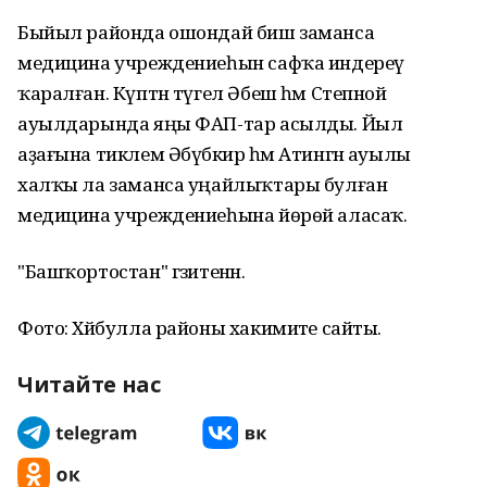
Быйыл районда ошондай биш заманса
медицина учреждениеһын сафҡа индереү
ҡаралған. Күптән түгел Әбеш һәм Степной
ауылдарында яңы ФАП-тар асылды. Йыл
аҙағына тиклем Әбүбәкир һәм Атингән ауылы
халҡы ла заманса уңайлыҡтары булған
медицина учреждениеһына йөрөй аласаҡ.
"Башҡортостан" гәзитенән.
Фото: Хәйбулла районы хакимиәте сайты.
Читайте нас