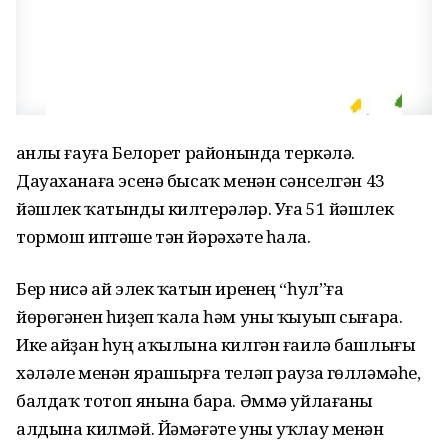
Ҡанлы ғауға Белорет районында теркәлә.
Дауаханаға эсенә бысаҡ менән сәнселгән 43
йәшлек ҡатынды килтерәләр. Уға 51 йәшлек
тормош иптәше тән йәрәхәте һала.
Бер нисә ай элек ҡатын иренең “һул”ға
йөрөгәнен һиҙеп ҡала һәм уны ҡыуып сығара.
Ике айҙан һуң аҡылына килгән ғаилә башлығы
хәләле менән ярашырға теләп рауза гөлләмәһе,
балдаҡ тотоп янына бара. Әммә уйлағаны
алдына килмәй. Йәмәғәте уны уҡлау менән