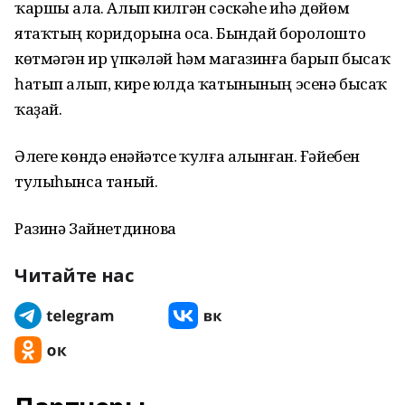
ҡаршы ала. Алып килгән сәскәһе иһә дөйөм
ятаҡтың коридорына оса. Бындай боролошто
көтмәгән ир үпкәләй һәм магазинға барып бысаҡ
һатып алып, кире юлда ҡатынының эсенә бысаҡ
ҡаҙай.
Әлеге көндә енәйәтсе ҡулға алынған. Ғәйебен
тулыһынса таный.
Разинә Зайнетдинова
Читайте нас