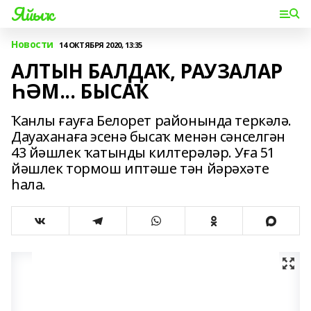
Яйыҡ
Новости
14 ОКТЯБРЯ 2020, 13:35
АЛТЫН БАЛДАҠ, РАУЗАЛАР
ҺӘМ... БЫСАҠ
Ҡанлы ғауға Белорет районында теркәлә.
Дауаханаға эсенә бысаҡ менән сәнселгән
43 йәшлек ҡатынды килтерәләр. Уға 51
йәшлек тормош иптәше тән йәрәхәте
һала.