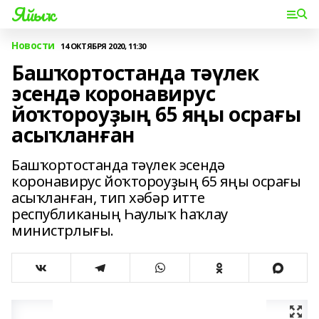
Яйыҡ
Новости
14 ОКТЯБРЯ 2020, 11:30
Башҡортостанда тәүлек
эсендә коронавирус
йоҡтороуҙың 65 яңы осрағы
асыҡланған
Башҡортостанда тәүлек эсендә
коронавирус йоҡтороуҙың 65 яңы осрағы
асыҡланған, тип хәбәр итте
республиканың Һаулыҡ һаҡлау
министрлығы.