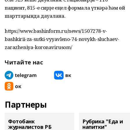
пациент, 815-е сирҙе еңел формала үткәрә һәм өй
шарттарында дауалана.
https://www.bashinform.ru/news/1507278-v-
bashkirii-za-sutki-vyyavleno-74-novykh-sluchaev-
zarazheniya-koronavirusom/
Читайте нас
Партнеры
Фотобанк
Рубрика "Еда и
журналистов РБ
напитки"