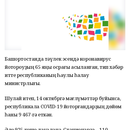
Башҡортостанда тәүлек эсендә коронавирус
йоҡтороуҙың 65 яңы осрағы асыҡланған, тип хәбәр
итте республиканың Һаулыҡ һаҡлау
министрлығы.
Шулай итеп, 14 октябргә мәғлүмәттәр буйынса,
республикала COVID-19 йоҡторғандарҙың дөйөм
һаны 9 467-гә еткән.
Әле 925 кеше дауалана. Стационарҙа – 110