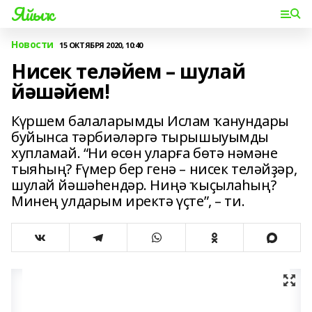
Яйыҡ
Новости
15 ОКТЯБРЯ 2020, 10:40
Нисек теләйем – шулай
йәшәйем!
Күршем балаларымды Ислам ҡанундары
буйынса тәрбиәләргә тырышыуымды
хупламай. “Ни өсөн уларға бөтә нәмәне
тыяһың? Ғүмер бер генә – нисек теләйҙәр,
шулай йәшәһендәр. Ниңә ҡыҫылаһың?
Минең улдарым иректә үҫте”, – ти.