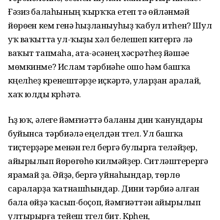
Ғәзиз балаһының ҡырҡҡа етеп тә өйләнмәй
йөрөүен кем генә һыҙланыуһыҙ ҡабул итһен? Шул
уҡ ваҡытта ул-ҡыҙы хәл белешеп китергә лә
ваҡыт тапмаһа, ата-әсәнең хәсрәтһеҙ йәшәүе
мөмкинме? Ислам тәрбиәһе ошо һәм башҡа
күңелһеҙ күренештәрҙе иҫкәртә, уларҙан аралай,
хаҡ юлды күрһәтә.
Һүҙ юҡ, әлеге йәмғиәттә баланы дин ҡанундары
буйынса тәрбиәләү еңелдән түгел. Ул башҡа
тиҫтерҙәре менән гел бергә булырға теләйҙер,
айырылып йөрөгөһө килмәйҙер. Ситләштерергә
ярамай ҙа. Әйҙә, бергә уйнаһындар, төрлө
сараларҙа ҡатнашһындар. Дини тәрбиә алған
бала өйҙә ҡасып-боҫоп, йәмғиәттән айырылып
ултырырға тейеш түгел бит. Күрһен,