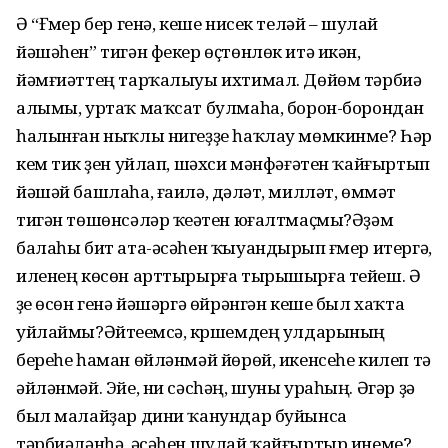
Ә “Ғүмер бер генә, кеше нисек теләй – шулай
йәшәһен” тигән фекер өҫтөнлөк итә икән,
йәмғиәттең тарҡалыуы ихтимал. Дөйөм тәрбиә
алымы, уртаҡ маҡсат булмаһа, борон-борондан
һалынған ныҡлы нигеҙҙе һаҡлау мөмкинме? Һәр
кем тик үҙен уйлап, шәхси мәнфәғәтен ҡайғыртып
йәшәй башлаһа, ғаилә, дәүләт, милләт, өммәт
тигән төшөнсәләр ҡеүәтен юғалтмаҫмы?Әҙәм
балаһы бит ата-әсәһен ҡыуандырып ғүмер итергә,
иленең көсөн арттырырға тырышырға тейеш. Ә
үҙе өсөн генә йәшәргә өйрәнгән кеше был хаҡта
уйлаймы?Әйтеүемсә, күршемдең улдарының
береһе һаман өйләнмәй йөрөй, икенсеһе килеп тә
әйләнмәй. Эйе, ни сәсһәң, шуны ураһың. Әгәр ҙә
был малайҙар дини ҡанундар буйынса
тәрбиәләнһә, әсәһен шулай ҡайғыртыр инеме?