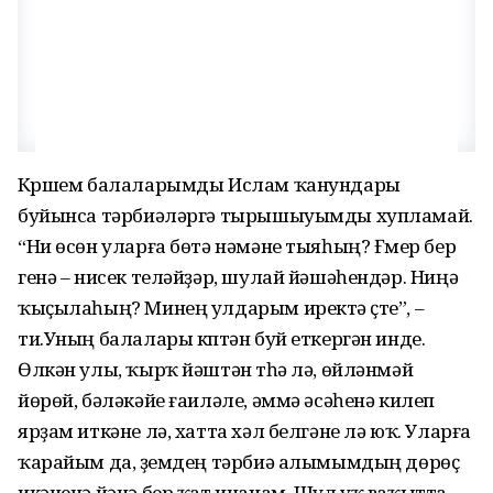
Күршем балаларымды Ислам ҡанундары
буйынса тәрбиәләргә тырышыуымды хупламай.
“Ни өсөн уларға бөтә нәмәне тыяһың? Ғүмер бер
генә – нисек теләйҙәр, шулай йәшәһендәр. Ниңә
ҡыҫылаһың? Минең улдарым иректә үҫте”, –
ти.Уның балалары күптән буй еткергән инде.
Өлкән улы, ҡырҡ йәштән үтһә лә, өйләнмәй
йөрөй, бәләкәйе ғаиләле, әммә әсәһенә килеп
ярҙам иткәне лә, хатта хәл белгәне лә юҡ. Уларға
ҡарайым да, үҙемдең тәрбиә алымымдың дөрөҫ
икәненә йәнә бер ҡат инанам. Шул уҡ ваҡытта