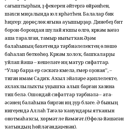
сағыштырһын, үҙ фекерен әйтергә өйрәнһен,
шәхси миҫалында юл күрһәтһен. Балалар бик
һиҙгер: дөрөҫлөк яғына ауышырҙар. Динебеҙ бит
борон-борондан шулай яҡшы өлгө, күркәм вәғәз
аша таралған, тамыр нығытҡан.Әҙәм
балаһының бәхетендә тәрбиәлелектең өлөшө
баһалап бөткөһөҙ. Күркәм холоҡ, башҡаларҙы
уйлап йәшәү – кешеләге иң матур сифаттар.
“Улар барҙа ер сәскәгә күмелә, ғүмер оҙоная”, –
тигән имам Садиҡ. Аҡыл эйәләре әҙәплелекте,
әхлаҡлылыҡты уңышҡа алып барған хазина
тип белә. Ошондай сифаттар тәрбиәләү – ата-
әсәнең балаһына биргән иң ҙур бүләге. Ә бының
нигеҙендә Аллаһ Тәғәлә ҡанундары ятҡанын
онотмаһаҡсы, хөрмәтле йәмәғәт.(Өфөлә йәшәгән
ҡатындың һөйләгәндәренән).