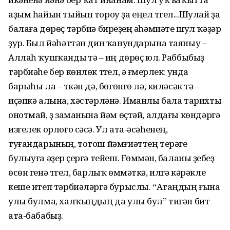
аҙым һайын тыйып тороу ҙа еңел түгел...Шулай ҙа
балаға дөрөҫ тәрбиә биреүҙең әһәмиәте шул ҡәҙәр
ҙур. Был йәһәттән дин ҡанундарына таяныу –
Аллаһ ҡушҡанды үтәү – иң дөрөҫ юл. Раббыбыҙ
тәрбиәһе бер көнлөк түгел, ә ғүмерлек: унда
барыһы ла – үткән дә, бөгөнгө лә, киләсәк тә –
иҫәпкә алына, хәстәрләнә. Иманлы бала тарихты
онотмай, үҙ заманына йәм өҫтәй, алдағы көндәргә
изгелек орлоғо сәсә. Ул ата-әсәһенең,
туғандарының, тотош йәмғиәттең терәге
булыуға әҙер үҫергә тейеш. Ғөмүмән, баланы үҙебеҙ
өсөн генә түгел, барлыҡ өммәткә, илгә кәрәкле
кеше итеп тәрбиәләргә бурыслы. “Атаңдың ғына
улы булма, халҡыңдың да улы бул” тигән бит
ата-бабабыҙ.