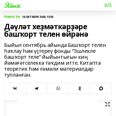
Яйыҡ
Новости
16 ОКТЯБРЯ 2020, 13:50
Дәүләт хеҙмәткәрҙәре
башҡорт телен өйрәнә
Быйыл сентябрь айында Башҡорт телен
һаҡлау һәм үҫтереү фонды “Эшлекле
башҡорт теле” йыйынтығын киң
йәмәғәтселеккә тәҡдим итте. Китапта
теоретик һәм ғәмәли материалдар
тупланған.