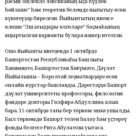
рәсми-эшлекле лексиканың ҡыҫҡа һүҙлек-
һөйләше” һәм теоретик белемде нығытыу өсөн
күнегеүҙәр бирелгән. Йыйынтыҡтың икенсе
өлөшө “Эш ҡағыҙҙары өлгөләре” баҫмаһының
яңыртылған варианты булараҡ нәшер ителгән.
Ошо йыйынтыҡ нигеҙендә 1 октябрҙә
Башҡортостан Республикаһы Башлығы
Хакимиәте, Башҡортостан Хөкүмәте, Дәүләт
Йыйылышы – Ҡоролтай хеҙмәткәрҙәре өсөн
онлайн-курстар башланды. Дәрестәрҙе Башҡорт
дәүләт университеты профессоры, филология
фәндәре докторы Гөлфирә Абдуллина алып
бара. 15 октябрҙә тағы бер төркөм эшкә ҡушылды.
Был төркөмдө Башҡорт телен һаҡлау һәм үҫтереү
фонды белгесе Рита Аҡбулатова уҡытасаҡ.
Күнекмәләр Zoom программаһында үтә.