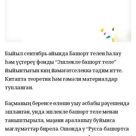
Быйыл сентябрь айында Башҡорт телен һаҡлау
һәм үҫтереү фонды “Эшлекле башҡорт теле”
йыйынтығын киң йәмәғәтселеккә тәҡдим итте.
Китапта теоретик һәм ғәмәли материалдар
тупланған.
Баҫманың беренсе өлөшө уҡыу әсбабы рәүешендә
эшләнгән, унда эшлекле башҡорт теле менән
таныштырыла, мәҙәни аралашыу буйынса
мәғлүмәттәр бирелә. Ошонда уҡ “Русса-башҡортса