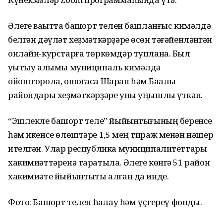
Әлеге ваҡытта башҡорт телен башланғыс кимәлдә
белгән дәүләт хеҙмәткәрҙәре өсөн тәғәйенләнгән
онлайн-курстарға төркөмдәр туплана. Был
уҡытыу алымы муниципаль кимәлдә
ойошторола, ошоғаса Шаран һәм Баҡалы
райондары хеҙмәткәрҙәре уны уңышлы үткән.
“Эшлекле башҡорт теле” йыйынтығының беренсе
һәм икенсе өлөштәре 1,5 мең тираж менән нәшер
ителгән. Улар республика муниципалитеттары
хакимиәттәренә таратыла. Әлеге көнгә 51 район
хакимиәте йыйынтыҡты алған да инде.
Фото: Башҡорт телен һаҡлау һәм үҫтереү фонды.