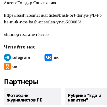
Автор: Гөлдәр Яҡшығолова
https://bash.rbsmi.ru/articles/bash-ort-donya-y/D-l-t-
he-m-tk-r-re-bash-ort-telen-yr-n-500083/
«Башҡортостан» гәзите
Читайте нас
Партнеры
Фотобанк
Рубрика "Еда и
журналистов РБ
напитки"