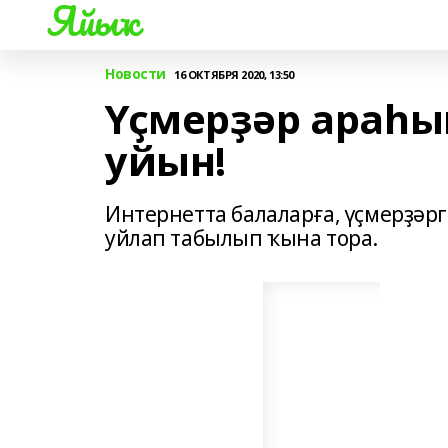
Яйыҡ
Новости
16 ОКТЯБРЯ 2020, 13:50
Үҫмерҙәр араһы
уйын!
Интернетта балаларға, үҫмерҙәр
уйлап табылып ҡына тора.