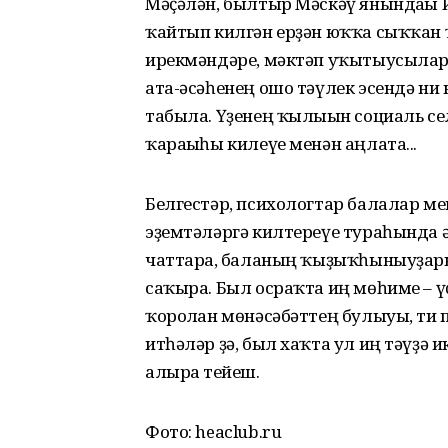
Мәҫәлән, былтыр Мәскәү янындағы И
ҡайтып килгән ерҙән юҡҡа сыҡҡан ҡ
ирекмәндәре, мәктәп уҡытыусылар
ата-әсәһенең ошо тәүлек эсендә ни
табыла. Үҙенең ҡылығын социаль с
ҡарағыһы килеүе менән аңлата...
Белгестәр, психологтар балалар м
эҙемтәләргә килтереүе тураһында 
чаттарға, баланың ҡыҙыҡһыныуҙарын
саҡыра. Был осраҡта иң мөһиме – 
ҡоролған мөнәсәбәттең булыуы, ти 
итһәләр ҙә, был хаҡта ул иң тәүҙә 
алырға тейеш.
Фото: heaclub.ru