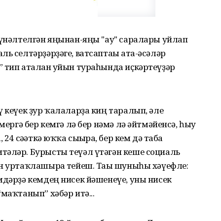
йүнәлтелгән яңынан-яңы "ау" саралары уйлап
ь селтәрҙәрҙәге, ватсаптағы ата-әсәләр
 тип аталған уйын тураһында иҫкәртеүҙәр
ү кеүек ҙур ҡалаларҙа киң таралып, әле
мергә бер кемгә лә бер нәмә лә әйтмәйенсә, һыу
24 сәғәткә юҡҡа сығырға, бер кем дә таба
тәләр. Бурысты теүәл үтәгән кеше социаль
н уртаҡлашырға тейеш. Тағы шуныһы хәүефле:
мдәрҙә кемдең нисек йәшенеүе, уны нисек
маҡтанып” хәбәр итә...