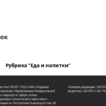
Рубрика "Еда и напитки"
ьство ПИ № ТУ02-01481. Издание
Телефон редакции: (34791
трировано Управлением Федеральной
редактор: (34791) 2-06-79. 
о надзору в сфере связи,
ионных технологий и массовых
аций по Республике Башкортостан 06