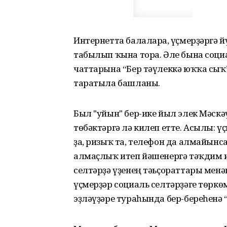
Интернетта балаларға, үҫмерҙәргә 
табылып ҡына тора. Әле бына социал
чаттарына “Бер тәүлеккә юҡҡа сыҡ”
таратыла башланы.
Был "уйын" бер-ике йыл элек Мәскә
төбәктәргә лә килеп етте. Асылы: үҫ
ҙа, ризыҡ та, телефон да алмайынса, 
алмаҫлыҡ итеп йәшенергә тәҡдим и
селтәрҙә үҙенең тәьҫораттары менә
үҫмерҙәр социаль селтәрҙәге төркө
эҙләүҙәре тураһында бер-береһенә “