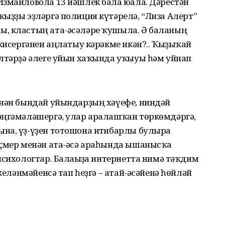
змайловола 13 йәшлек бала юғала. Дәрестән
ыҙҙы эҙләргә полиция күтәрелә, “Лиза Алерт”
ы, кластың ата-әсәләре ҡушыла. Ә баланың
 кисергәнен аңлатыу кәрәкме икән?.. Ҡыҙыҡай
елтәрҙә әлеге уйын хаҡында уҡыуы һәм уйнап
енән бындай уйындарҙың хәүефе, ниндәй
әңгәмәләшергә, улар аралашҡан төркөмдәргә,
а, үҙ-үҙен тотошона иғтибарлы булырға
үҫмер менән ата-әсә араһында ышанысҡа
психологтар. Балағыҙға интернетта нимә тәҡдим
икеләнмәйенсә тап һеҙгә – атай-әсәйенә һөйләй