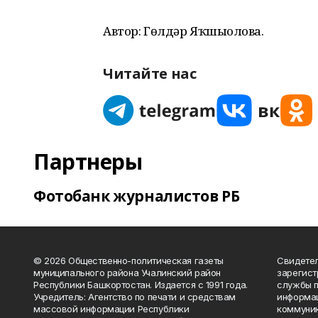
Автор: Гөлдәр Яҡшығолова.
Читайте нас
Партнеры
Фотобанк журналистов РБ
© 2026 Общественно-политическая газеты
Свидетел
муниципального района Учалинский район
зарегис
Республики Башкортостан. Издается с 1991 года.
службы п
Учредитель: Агентство по печати и средствам
информац
массовой информации Республики
коммуник