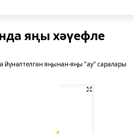
нда яңы хәүефле
гә йүнәлтелгән яңынан-яңы "ау" саралары