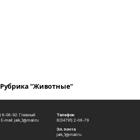
Рубрика "Животные"
) 6-06-92. Главный
Телефон
Е-mаil: jaik_1@mail.ru
8(34791) 2-06-79
Эл. почта
jaik_1@mail.ru