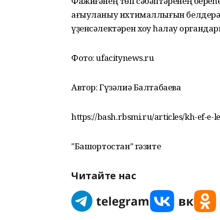
Фажиғәнең төп сәбәптәренең береһ
ағыуланыу ихтималлығын белдерәл
үҙенсәлектәрен хоҡуҡ һаҡлау органд
Фото: ufacitynews.ru
Автор: Гүзәлиә Балтабаева
https://bash.rbsmi.ru/articles/kh-ef-e-
"Башҡортостан" гәзите
Читайте нас