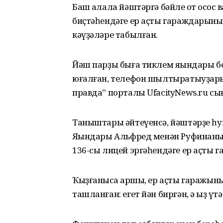
Баш ҡалала йәштәргә бәйле ҡот осҡос 
биҫтәһендәге ер аҫты гараждарының
кәүҙәләре табылған.
Йәш парҙы быға тиклем яҡындары бер
юғалған, телефон шылтыратыуҙарын
правда” порталы UfacityNews.ru сы
Таныштары әйтеүенсә, йәштәрҙе һуң
Яҡындары Альфред менән Руфинаны 
136-сы лицей эргәһендәге ер аҫты 
Ҡыҙғанысҡа ҡаршы, ер аҫты гаражының
ташланған: егет йән биргән, ә ҡыҙ үт