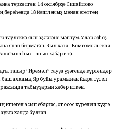
ваҡиға теркәлгән: 14 октябрҙә Сипайлово
 береһендә 18 йәшлек ҡыҙ менән егеттең
 тәүлеккә яҡын эҙләгәне мәғлүм. Улар эҙһеҙ
а яуап бирмәгән. Был хаҡта “Комсомольская
ғанағына һылтанып хәбәр итә.
ғы тапҡыр “Ирәмәл” сауҙа үҙәгендә күргәндәр.
баш ҡаланың Яр буйы урамынан йыраҡ түгел
гаражында табыуҙарын хәбәр иткән.
 ишеген асып ебәргәс, ҡот осҡос күренеш күҙгә
ә ауыр хәлдә булған.