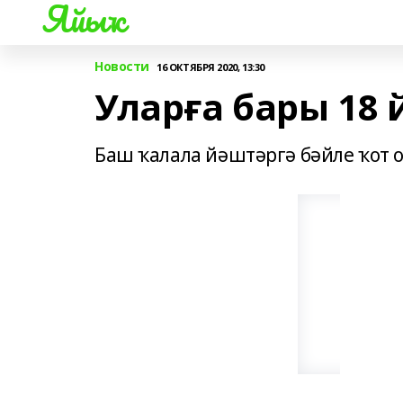
Яйыҡ
Новости
16 ОКТЯБРЯ 2020, 13:30
Уларға бары 18 й
Баш ҡалала йәштәргә бәйле ҡот о