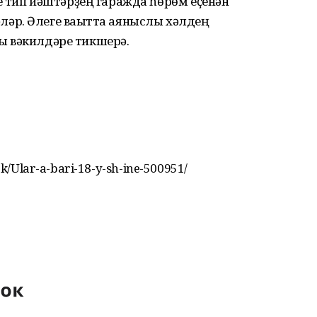
е тип йәштәрҙең гаражда һөрөм еҫенән
әр. Әлеге ваҡытта аяныслы хәлдең
ары вәкилдәре тикшерә.
lek/Ular-a-bari-18-y-sh-ine-500951/