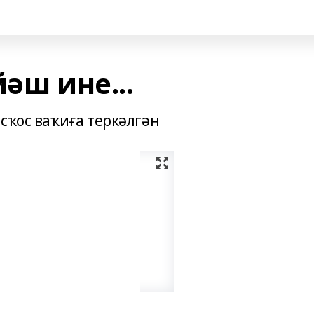
әш ине...
сҡос ваҡиға теркәлгән