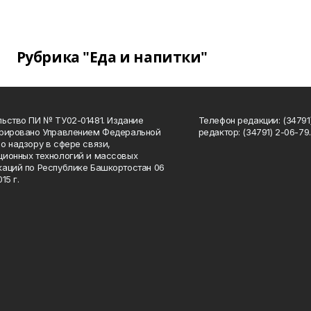
Рубрика "Еда и напитки"
ьство ПИ № ТУ02-01481. Издание
Телефон редакции: (34791
трировано Управлением Федеральной
редактор: (34791) 2-06-79. 
о надзору в сфере связи,
ионных технологий и массовых
аций по Республике Башкортостан 06
15 г.