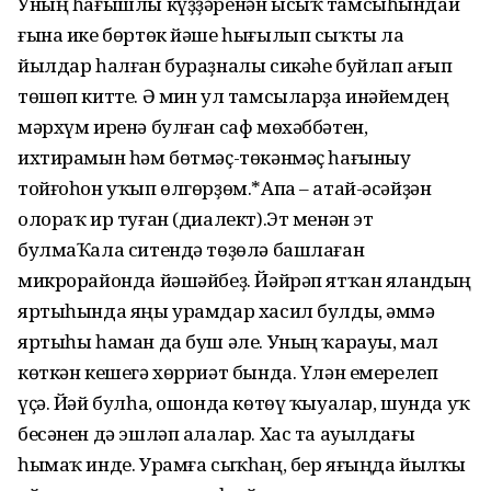
Уның һағышлы күҙҙәренән ысыҡ тамсыһындай
ғына ике бөртөк йәше һығылып сыҡты ла
йылдар һалған бураҙналы сикәһе буйлап ағып
төшөп китте. Ә мин ул тамсыларҙа инәйемдең
мәрхүм иренә булған саф мөхәббәтен,
ихтирамын һәм бөтмәҫ-төкәнмәҫ һағыныу
тойғоһон уҡып өлгөрҙөм.*Апа – атай-әсәйҙән
олораҡ ир туған (диалект).Эт менән эт
булмаҠала ситендә төҙөлә башлаған
микрорайонда йәшәйбеҙ. Йәйрәп ятҡан яландың
яртыһында яңы урамдар хасил булды, әммә
яртыһы һаман да буш әле. Уның ҡарауы, мал
көткән кешегә хөрриәт бында. Үлән емерелеп
үҫә. Йәй булһа, ошонда көтөү ҡыуалар, шунда уҡ
бесәнен дә эшләп алалар. Хас та ауылдағы
һымаҡ инде. Урамға сыҡһаң, бер яғыңда йылҡы