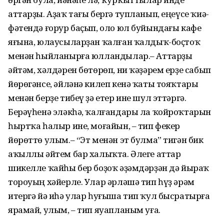
аттарҙы. Аҙаҡ тағы бергә тупланып, еңеүсе ҡиә­
фәтендә ғорур баҫып, оло юл буйын­дағы кафе
яғына, юлаусыларҙан ҡалған ҡалдыҡ-боҫтоҡ
менән һый­ланырға юлландылар.– Аттарҙы
әйтәм, хәлдәрен бөтө­рөп, ни ҡәҙәрем ерҙе сабып
йөрө­гәнсе, әйләнә килеп кенә ҡаты тояҡтары
менән берҙе тибеү ҙә етер ине шул эттәргә.
Берәүһенә эләкһә, ҡалғандары ла ҡойроҡтарын
һыртҡа һалыр ине, моғайын, – тип фекер
йөрөттө улым.– “Эт менән эт булма” тигән бик
аҡыллы әйтем бар халыҡта. Әлеге аттар
шикелле ҡайһы бер боҙоҡ әҙәмдәрҙән дә йыраҡ
тороуың хәйерле. Улар әрләшә тип һүҙ әрәм
итергә йә иһә улар һуғыша тип ҡул бысратырға
ярамай, улым, – тип яуапланым уға.