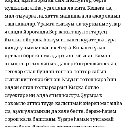
ҡушылып алһа, уҫаллана ла китә. Кешегә лә,
мал-тыуарға ла, хатта машинаға ла ажарланып
ташланалар. Урамға сығыуы ла ҡур­ҡыныс улар
яланда йөрөгәндә.Бер ваҡыт шул эттәрҙең
йылҡы өйөрөнә һөжүм иткәнен күҙәтергә тура
килде улым менән икебеҙгә. Кинәнеп үлән
уртлап йөрөгән малдарҙы ян-яғынан ҡамап
алып, сыр-сыу ләңкелдәшергә керешкәй­неләр,
тегеләр ялан буйлап топтор-топтор сабып
сығып киттеләр бит әй! Ҡыуып тотоп ҡара һин
елдәй елгән толпарҙарҙы! Ҡыҫҡа ботло
сәүектәре иң алда ятып ҡалды. Ҙурыраҡ
тоҡомло эттәр тәүҙә ҡалышмай эйәреп маташһа
ла, аҙаҡ уларының да хәле бөттө, берәм-һәрәм
тороп ҡала башланы. Үҙҙәре һаман туҡтамай
өргән була, йәнәһе лә, ҡурҡыттылар инде