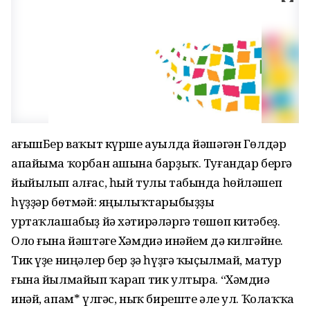
ҺағышБер ваҡыт күрше ауылда йәшәгән Гөлдәр
апайыма ҡорбан ашына барҙыҡ. Туғандар бергә
йыйылып алғас, һый тулы табында һөйләшеп
һүҙҙәр бөтмәй: яңылыҡтарыбыҙҙы
уртаҡлашабыҙ йә хәтирәләргә төшөп китәбеҙ.
Оло ғына йәштәге Хәмдиә инәйем дә килгәйне.
Тик үҙе ниңәлер бер ҙә һүҙгә ҡыҫылмай, матур
ғына йылмайып ҡарап тик ултыра. “Хәмдиә
инәй, апам* үлгәс, ныҡ биреште әле ул. Ҡолаҡҡа