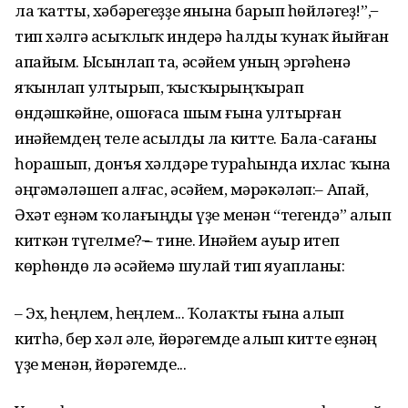
ла ҡатты, хәбәрегеҙҙе янына барып һөйләгеҙ!”, ̶
тип хәлгә асыҡлыҡ индерә һалды ҡунаҡ йыйған
апайым. Ысынлап та, әсәйем уның эргәһенә
яҡынлап ултырып, ҡысҡырыңҡырап
өндәшкәйне, ошоғаса шым ғына ултырған
инәйемдең теле асылды ла китте. Бала-сағаны
һорашып, донъя хәлдәре тураһында ихлас ҡына
әңгәмәләшеп алғас, әсәйем, мәрәкәләп:– Апай,
Әхәт еҙнәм ҡолағыңды үҙе менән “тегендә” алып
киткән түгелме? ̶– тине. Инәйем ауыр итеп
көрһөндө лә әсәйемә шулай тип яуапланы:
– Эх, һеңлем, һеңлем... Ҡолаҡты ғына алып
китһә, бер хәл әле, йөрәгемде алып китте еҙнәң
үҙе менән, йөрәгемде...