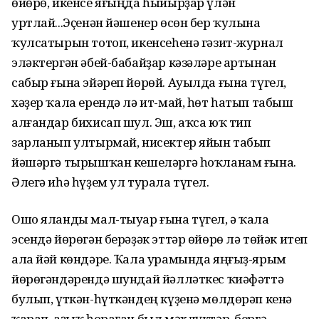
өйөрө, икенсе яғыңда һыйырҙар үлән
уртлай...Эҫенән йәшенер өсөн бер ҡулына
ҡулсатырын тотоп, икенсеһенә гәзит-журнал
эләктергән әбей-бабайҙар кәзәләре артынан
сабыр ғына эйәреп йөрөй. Ауылда ғына түгел,
хәҙер ҡала ерендә лә ит-май, һөт һатып табыш
алғандар бихисап шул. Эш, аҡса юҡ тип
зарланып ултырмай, нисектер яйын табып
йәшәргә тырышҡан кешеләргә һоҡланам ғына.
Әлегә иһә һүҙем ул турала түгел.
Ошо яланды мал-тыуар ғына түгел, ә ҡала
эсендә йөрөгән берәҙәк эттәр өйөрө лә төйәк итеп
ала йәй көндәре. Ҡала урамында яңғыҙ-ярым
йөрөгәндәрендә шундай йәлләткес ҡиәфәттә
булып, үткән-һүткәндең күҙенә мөлдөрәп кенә
ҡарап, аҙыҡ һораған был мәхлүктәр, бергә