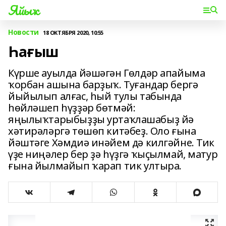
Яйыҡ
Новости
18 ОКТЯБРЯ 2020, 10:55
Һағыш
Күрше ауылда йәшәгән Гөлдәр апайыма
ҡорбан ашына барҙыҡ. Туғандар бергә
йыйылып алғас, һый тулы табында
һөйләшеп һүҙҙәр бөтмәй:
яңылыҡтарыбыҙҙы уртаҡлашабыҙ йә
хәтирәләргә төшөп китәбеҙ. Оло ғына
йәштәге Хәмдиә инәйем дә килгәйне. Тик
үҙе ниңәлер бер ҙә һүҙгә ҡыҫылмай, матур
ғына йылмайып ҡарап тик ултыра.