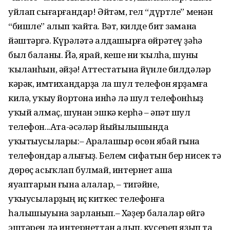
уйлап сығарғандар! Әйтәм, гел “дүртле” менән
“бишле” алып ҡайта. Вәт, кил­де бит замана
йәштәргә. Күрә­ләтә алдашырға өйрәтеү ҙәһә
был баланы. Йә, ярай, кеше ни ҡылһа, шуны
ҡыланһын, әйҙә! Аттестатына йүнле билдәләр
кәрәк, имтихан­дарҙа ла шул телефон ярҙамға
килә, уҡыу йортона инһә лә шул телефонһыҙ
уҡый алмаҫ, шунан эшкә керһә – әпәт шул
телефон...Ата-әсәләр йыйылышында
уҡытыусылары:– Аралашыр өсөн ябай ғына
телефондар алығыҙ. Белем сифатын бер нисек тә
дөрөҫ асыҡлап булмай, интернет аша
яуаптарын ғына алалар, – тигәйне,
уҡыусыларҙың иҫ киткес телефонға
һалышыуына зарланып.– Хәҙер балалар өйгә
эштәрен дә интернеттан алып, күсереп яҙып та