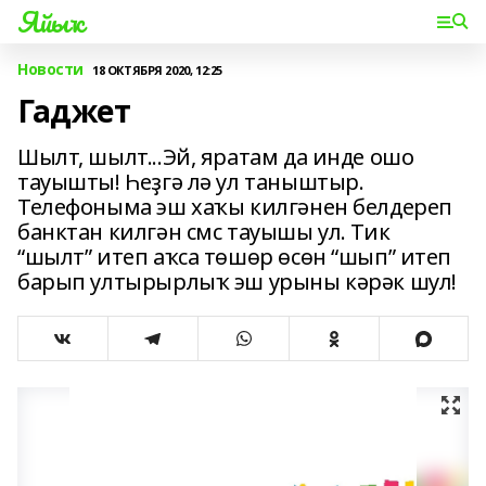
Яйыҡ
Новости
18 ОКТЯБРЯ 2020, 12:25
Гаджет
Шылт, шылт...Эй, яратам да инде ошо
тауышты! Һеҙгә лә ул таныштыр.
Телефоныма эш хаҡы килгәнен белдереп
банктан килгән смс тауышы ул. Тик
“шылт” итеп аҡса төшөр өсөн “шып” итеп
барып ултырыр­лыҡ эш урыны кәрәк шул!