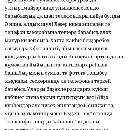
ултыртмайҙар инде уны.Икенсе көндө
барыбыҙҙың да шәп телефондары пәйҙә булды.
Ә ниңә, алдыҡ шул! Хәҙер нимә эшләһәк тә
телефон камераһына төшөрә барабыҙ. Һәләк
матур килеп сыға. Хатта ҡайһы берҙәребеҙ
сағыуыраҡ фотолар булһын өсөн модный
күлдәктәр ҙә һатып алды.Эш өҫтәле артында ла,
күмәкләп йыйылып та, ҡағыҙҙар араһына
башыбыҙ менән сумып та фотоға төшәбеҙ,
ҡыҫҡаһы, сөскөргәнде лә телефонға теркәй
барабыҙ. Уларҙы биҙәкле рамдарға ҡуйып
кабинет стеналарын тултырҙыҡ, вәт! Әйҙә
күрһендәр әле нисек эшләгәнде.Ысынлап та,
уңыш оҙаҡ көт­төрмәне. Беҙҙең “эш” өҫтөндә
төшкән фотоларҙы баһалап, “иң яҡшы
коллектив” тигән исем бирҙеләр һәм арыу