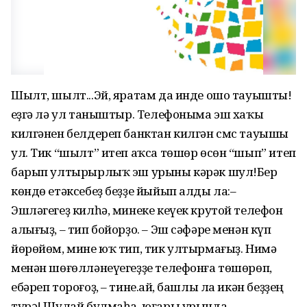
Шылт, шылт...Эй, яратам да инде ошо тауышты!
Һеҙгә лә ул таныштыр. Телефоныма эш хаҡы
килгәнен белдереп банктан килгән смс тауышы
ул. Тик “шылт” итеп аҡса төшөр өсөн “шып” итеп
барып ултырыр­лыҡ эш урыны кәрәк шул!Бер
көндө етәксебеҙ беҙҙе йыйып алды ла:–
Эшләгегеҙ килһә, минеке кеүек крутой телефон
алығыҙ, – тип бойорҙо. – Эш сәфәре менән күп
йөрөйөм, мине юҡ тип, тик ул­тыр­мағыҙ. Нимә
менән шөғөл­ләнеүе­геҙҙе телефонға төшөрөп,
ебәреп тороғоҙ, – тине.Һай, башлы ла икән беҙҙең
түрә! Шулай булмаһа, юғары урында