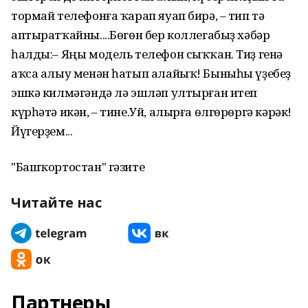
тормай телефонға ҡарап яуап бирә, – тип тә
аптыратҡайны....Бөгөн бер коллегабыҙ хәбәр
һалды:– Яңы модель телефон сыҡҡан. Тиҙ генә
аҡса алыу менән һатып алайыҡ! Быныһы үҙебеҙ
эшкә килмәгәндә лә эшләп ултырған итеп
күрһәтә икән, – тине.Уй, алырға өлгөрөргә кәрәк!
Йүгерҙем...
"Башҡортостан" гәзите
Читайте нас
Партнеры