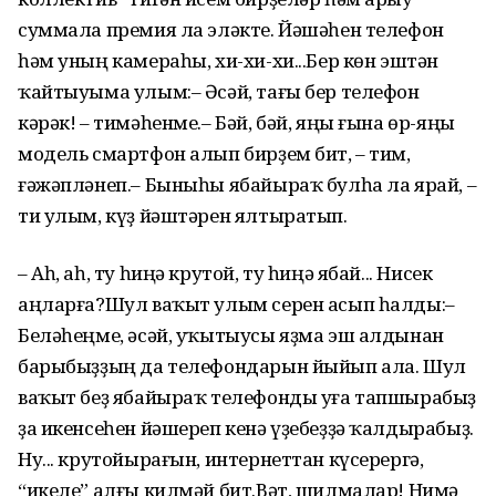
суммала премия ла эләкте. Йәшәһен телефон
һәм уның камераһы, хи-хи-хи...Бер көн эштән
ҡайтыуыма улым:– Әсәй, тағы бер телефон
кәрәк! – тимәһенме.– Бәй, бәй, яңы ғына өр-яңы
модель смартфон алып бирҙем бит, – тим,
ғәжәпләнеп.– Быныһы ябайыраҡ булһа ла ярай, –
ти улым, күҙ йәштәрен ялтыратып.
– Аһ, аһ, ту һиңә крутой, ту һиңә ябай... Нисек
аңларға?Шул ваҡыт улым серен асып һалды:–
Беләһеңме, әсәй, уҡытыусы яҙма эш алдынан
барыбыҙҙың да телефондарын йыйып ала. Шул
ваҡыт беҙ ябайыраҡ телефонды уға тапшырабыҙ
ҙа икенсеһен йәшереп кенә үҙебеҙҙә ҡалды­рабыҙ.
Ну... крутойырағын, интернеттан күсерергә,
“икеле” алғы килмәй бит.Вәт, шилмалар! Нимә