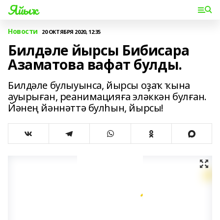
Яйыҡ
Новости
20 ОКТЯБРЯ 2020, 12:35
Билдәле йырсы Бибисара
Азаматова вафат булды.
Билдәле булыуынса, йырсы оҙаҡ ҡына
ауырыған, реанимацияға эләккән булған.
Йәнең йәннәттә булһын, йырсы!