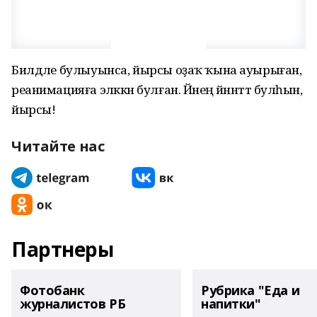
Билдәле булыуынса, йырсы оҙаҡ ҡына ауырыған,
реанимацияға эләккән булған. Йәнең йәннәттә булһын,
йырсы!
Читайте нас
Партнеры
Фотобанк
Рубрика "Еда и
журналистов РБ
напитки"