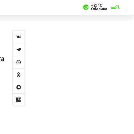
+25 °С
Облачно
та