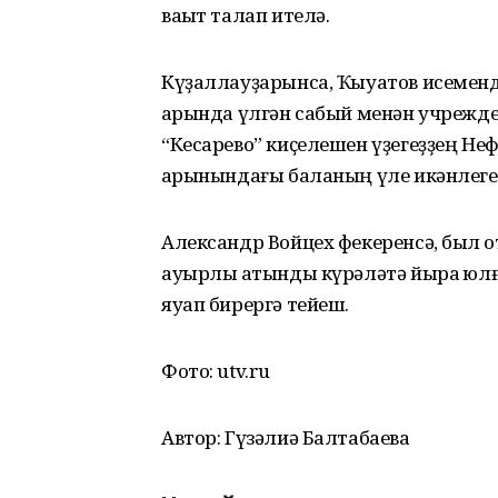
ваҡыт талап ителә.
Күҙаллауҙарынса, Ҡыуатов исемен
ҡарында үлгән сабый менән учрежд
“Кесарево” киҫелешен үҙегеҙҙең Неф
ҡарынындағы баланың үле икәнлеген
Александр Войцех фекеренсә, был ҡо
ауырлы ҡатынды күрәләтә йыраҡ юлғ
яуап бирергә тейеш.
Фото: utv.ru
Автор: Гүзәлиә Балтабаева