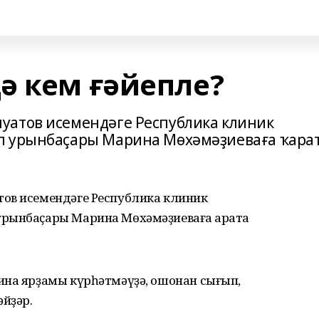
ә кем ғәйепле?
уатов исемендәге Республика клиник
п урынбаҫары Марина Мөхәмәҙиеваға ҡара
ов исемендәге Республика клиник
рынбаҫары Марина Мөхәмәҙиеваға ҡарата
ина ярҙамы күрһәтмәүҙә, ошонан сығып,
йҙәр.