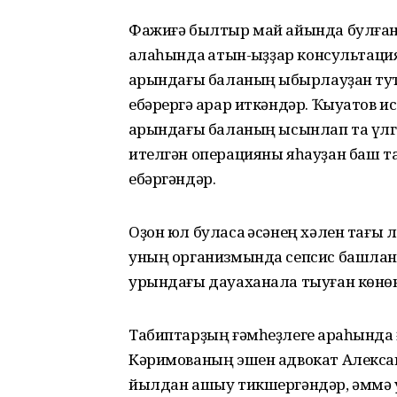
Фажиғә былтыр май айында булған.
ҡалаһында ҡатын-ҡыҙҙар консультац
ҡарындағы баланың ҡыбырлауҙан туҡт
ебәрергә ҡарар иткәндәр. Ҡыуатов 
ҡарындағы баланың ысынлап та үлгә
ителгән операцияны яһауҙан баш та
ебәргәндәр.
Оҙон юл буласаҡ әсәнең хәлен тағы
уның организмында сепсис башланғ
урындағы дауаханала тыуған көнөн
Табиптарҙың ғәмһеҙлеге арҡаһында 
Кәримованың эшен адвокат Алексан
йылдан ашыу тикшергәндәр, әммә 