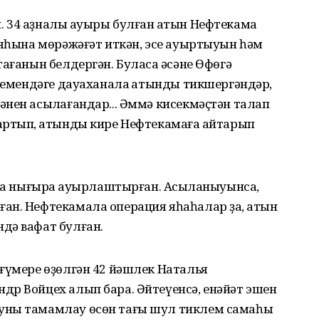
 34 аҙналыҡ ауыры булған ҡатын Нефтекама
ияһына мөрәжәғәт иткән, эсе ауыртыуын һәм
ағанын белдергән. Буласаҡ әсәне Өфөгә
исемендәге дауаханала ҡатынды тикшергәндәр,
нен асыҡлағандар... Әммә кисекмәҫтән талап
ртып, ҡатынды кире Нефтекамаға ҡайтарып
 ла нығыраҡ ауырлаштырған. Асыҡланыуынса,
ан. Нефтекамала операция яһаһалар ҙа, ҡатын
дә вафат булған.
ғүмере өҙөлгән 42 йәшлек Наталья
др Войцех алып бара. Әйтеүенсә, енәйәт эшен
уны тамамлау өсөн тағы шул тиклем самаһы