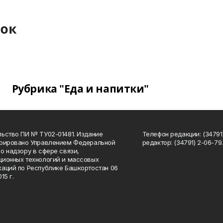
Рубрика "Еда и напитки"
ьство ПИ № ТУ02-01481. Издание
Телефон редакции: (34791
трировано Управлением Федеральной
редактор: (34791) 2-06-79. 
о надзору в сфере связи,
ионных технологий и массовых
аций по Республике Башкортостан 06
15 г.