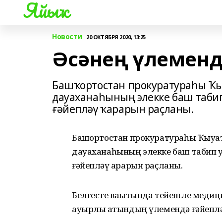
Яйыҡ
Новости
20 ОКТЯБРЯ 2020, 13:25
Әсәнең үлеменд
Башҡортостан прокуратураһы Ҡы
дауаханаһының элекке баш таби
ғәйепләү ҡарарын раҫланы.
Башҡортостан прокуратураһы Ҡыуат
дауаханаһының элекке баш табип у
ғәйепләү ҡарарын раҫланы.
Белгесте ваҡытында тейешле медиц
ауырлы ҡатындың үлемендә ғәйеплә