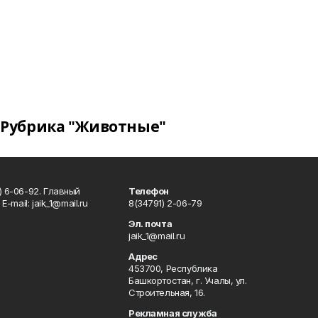
Рубрика "Животные"
) 6-06-92. Главный
Телефон
Е-mаil: jaik_1@mail.ru
8(34791) 2-06-79
Эл. почта
jaik_1@mail.ru
Адрес
453700, Республика
Башкортостан, г. Учалы, ул.
Строительная, 16.
Рекламная служба