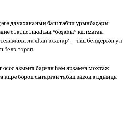
дәге дауахананың баш табип урынбаҫары
ение статистикаһын “боҙаһы” килмәгән.
текамала ла яһай алалар”, – тип белдергән ул
 белә тороп.
т осҡос аҙымға барған һәм ярҙамға мохтаж
а кире бороп сығарған табип закон алдында