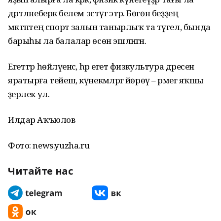
дәртләнеберәк белем эстәүгә этәрә. Бөгөн беҙҙең
мәктәптең спорт залын танырлыҡ та түгел, бында
барыһы ла балалар өсөн эшләнгән.
Егеттәр һөйләүенсә, һәр егет физкультура дәресен
яратырға тейеш, күнекмәләргә йөрөү – әрмегә яҡшы
әҙерлек ул.
Илдар Аҡъюлов
Фото: news.yuzha.ru
Читайте нас