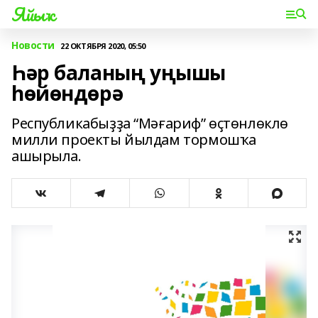
Яйыҡ
Новости
22 ОКТЯБРЯ 2020, 05:50
Һәр баланың уңышы
һөйөндөрә
Республикабыҙҙа “Мәғариф” өҫтөнлөклө
милли проекты йылдам тормошҡа
ашырыла.