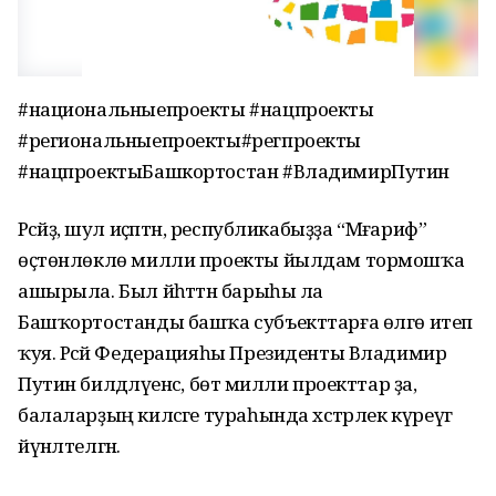
#национальныепроекты #нацпроекты
#региональныепроекты#регпроекты
#нацпроектыБашкортостан #ВладимирПутин
Рәсәйҙә, шул иҫәптән, республикабыҙҙа “Мәғариф”
өҫтөнлөклө милли проекты йылдам тормошҡа
ашырыла. Был йәһәттән барыһы ла
Башҡортостанды башҡа субъекттарға өлгө итеп
ҡуя. Рәсәй Федерацияһы Президенты Владимир
Путин билдәләүенсә, бөтә милли проекттар ҙа,
балаларҙың киләсәге тураһында хәстәрлек күреүгә
йүнәлтелгән.