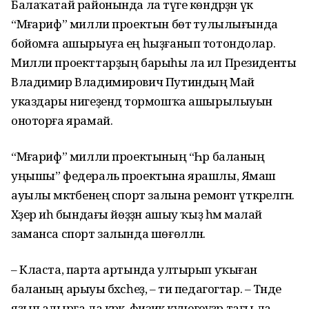
Балаҡатай районында ла тәүге көндәрҙән үк
“Мәғариф” милли проектын бөтә тулылығында
бойомға ашырыуға ең һыҙғанып тотондолар.
Милли проекттарҙың барыһы ла ил Президенты
Владимир Владимирович Путиндың Май
указдары нигеҙендә тормошҡа ашырылыуын
оноторға ярамай.
“Мәғариф” милли проектының “Һәр баланың
уңышы” федераль проектына ярашлы, Ямаш
ауылы мәктәбенең спорт залына ремонт үткәрелгән.
Хәҙер иһә бындағы йөҙҙән ашыу ҡыҙ һәм малай
заманса спорт залында шөғөлләнә.
– Класта, парта артында ултырып уҡыған
баланың арыуы бәхәсһеҙ, – ти педагогтар. – Тәнде
яҙып алырға ла кәрәк, физик күнегеүҙәр тағы ла