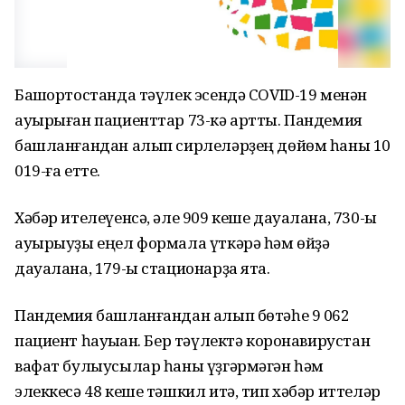
Башҡортостанда тәүлек эсендә COVID-19 менән
ауырыған пациенттар 73-кә артты. Пандемия
башланғандан алып сирлеләрҙең дөйөм һаны 10
019-ға етте.
Хәбәр ителеүенсә, әле 909 кеше дауалана, 730-ы
ауырыуҙы еңел формала үткәрә һәм өйҙә
дауалана, 179-ы стационарҙа ята.
Пандемия башланғандан алып бөтәһе 9 062
пациент һауыҡҡан. Бер тәүлектә коронавирустан
вафат булыусылар һаны үҙгәрмәгән һәм
элеккесә 48 кеше тәшкил итә, тип хәбәр иттеләр