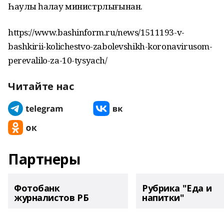
Һаулыҡ һаҡлау министрлығынан.
https://www.bashinform.ru/news/1511193-v-
bashkirii-kolichestvo-zabolevshikh-koronavirusom-
perevalilo-za-10-tysyach/
Читайте нас
Партнеры
Фотобанк
Рубрика "Еда и
журналистов РБ
напитки"