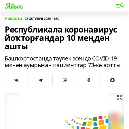
Яйыҡ
Новости
22 ОКТЯБРЯ 2020, 11:50
Республикала коронавирус
йоҡторғандар 10 меңдән
ашты
Башҡортостанда тәүлек эсендә COVID-19
менән ауырыған пациенттар 73-кә артты.