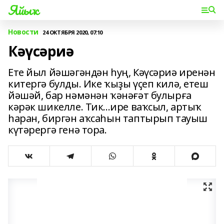
Яйыҡ
Новости
24 ОКТЯБРЯ 2020, 07:10
Кәүсәриә
Ете йыл йәшәгәндән һуң, Кәүсәриә иренән
китергә булды. Ике ҡыҙы үҫеп килә, етеш
йәшәй, бар нәмәнән ҡәнәғәт булырға
кәрәк шикелле. Тик...ире ваҡсыл, артыҡ
һаран, биргән аҡсаһын таптырып тауыш
күтәрергә генә тора.