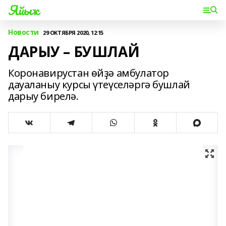
Яйыҡ
Новости
29 ОКТЯБРЯ 2020, 12:15
ДАРЫУ – БУШЛАЙ
Коронавирустан өйҙә амбулатор
дауаланыу курсы үтеүселәргә бушлай
дарыу бирелә.