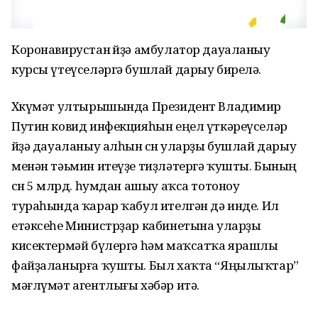
Коронавирустан өйҙә амбулатор дауаланыу
курсы үтеүселәргә бушлай дарыу бирелә.
Хөкүмәт ултырышында Президент Владимир
Путин ковид инфекцияһын еңел үткәреүселәр
өйҙә дауаланыу алһын өсөн уларҙы бушлай дарыу
менән тәьмин итеүҙе тиҙләтергә ҡушты. Бының
өсөн 5 млрд. һумдан ашыу аҡса тотоноу
тураһында ҡарар ҡабул ителгән дә инде. Ил
етәксеһе Министрҙар кабинетына уларҙы
кисектермәй бүлергә һәм маҡсатҡа ярашлы
файҙаланырға ҡушты. Был хаҡта “Яңылыҡтар”
мәғлүмәт агентлығы хәбәр итә.