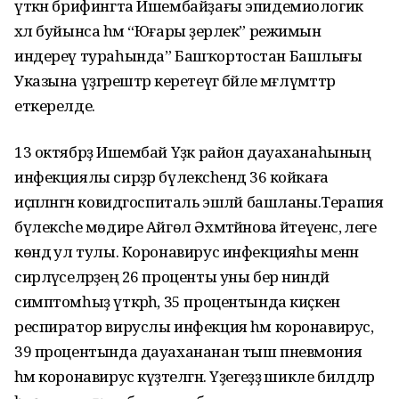
үткән брифингта Ишембайҙағы эпидемиологик
хәл буйынса һәм “Юғары әҙерлек” режимын
индереү тураһында” Башҡортостан Башлығы
Указына үҙгәрештәр керетеүгә бәйле мәғлүмәттәр
еткерелде.
13 октябрҙә Ишембай Үҙәк район дауаханаһының
инфекциялы сирҙәр бүлексәһендә 36 койкаға
иҫәпләнгән ковидгоспиталь эшләй башланы.Терапия
бүлексәһе мөдире Айгөл Әхмәтйәнова әйтеүенсә, әлеге
көндә ул тулы. Коронавирус инфекцияһы менән
сирләүселәрҙең 26 проценты уны бер ниндәй
симптомһыҙ үткәрһә, 35 процентында киҫкен
респиратор вируслы инфекция һәм коронавирус,
39 процентында дауахананан тыш пневмония
һәм коронавирус күҙәтелгән. Үҙегеҙҙә шикле билдәләр