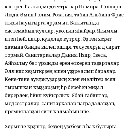
көстәрен һалып, медсестралар Илмира, Гөлнара,
Люда, Әминә,Гөлимә, Розалия, табип Альбина Фәрис
ҡыҙы һауығырға ярҙам итә. Ваҡытында
системаһын ҡуялар, уколын яһайҙар. Яғымлы
итеп һөйләшәләр, күңелде күтәрәләр. Әҙ генә хеҙмәт
хаҡына бында килеп эшләргә теләүселәрҙән дә сират
тормай. Санитаркалар Дания, Нәзирә, Света,
Айһылыу бөтә урынды еренә еткереп таҙарталар.
Әллә нисә хеҙмәткәрҙең эшен үҙҙәре алып баралар.
Көнө-төнө ауырыуҙарҙың хәлен еңеләйтер өсөн
тырышҡан ҡыҙҙарҙың һәр береһенә миҙал
бирерлек, һәйкәл ҡуйырлыҡ. Ябай табиптар,
медсестралар, санитаркалар наградаларҙан,
премияларҙан ситтә ҡалмаһын ине.
Хөрмәтле ҡәрҙәштәр, беҙҙең үҙебеҙгә лә һаҡ булырға