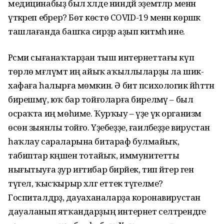
медицинабыҙ был хәлде ниндәй эҙемтәләр менән
үткәреп ебәрер? Бөтә көстө COVID-19 менән көрәшкә
ташлағанда башҡа сирҙәр аҙып китмәһә ине.
Рәсми сығанаҡтарҙан тыш интернеттағы күп
төрлө мәғлүмәт иң айыҡ аҡыллыларҙы ла шик-
хафаға һалырға мөмкин. Ә бит психологик йәһәттән
бирешмәү, юҡ бар тойғоларға бирелмәү – был
осраҡта иң мөһиме. Ҡурҡыу – үҙе үк организм
өсөн зыянлы тойғо. Үҙебеҙҙе, ғаиләбеҙҙе вирустан
һаҡлау сараларына битараф булмайыҡ,
табиптар кәңәшен тотайыҡ, иммунитетты
нығытыуға ҙур иғтибар бирәйек, тип әйтер генә
түгел, ҡысҡырыр хәлгә еттек түгелме?
Госпиталдәрҙә, дауаханаларҙа коронавирустан
дауаланып ятҡандарҙың интернет селтәрендәге