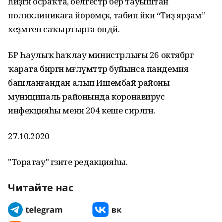
һиҙгән осраҡта, белгестәр бер тауыштан
поликлиникаға йөрөмәҫкә, табип йәки “Тиҙ ярҙам”
хеҙмәтен саҡыртырға өндәй.
БР Һаулыҡ һаҡлау министрлығы 26 октябргә
ҡарата биргән мәғлүмәттәр буйынса пандемия
башланғандан алып Ишембай районы
муниципаль районында коронавирус
инфекцияһы менән 204 кеше сирләгән.
27.10.2020
"Торатау" гәзите редакцияһы.
Читайте нас