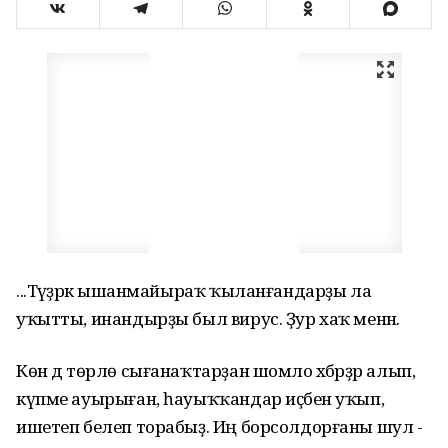
...Тәүҙәрәк ышанмайыраҡ ҡыланғандарҙы ла
уҡытты, инандырҙы был вирус. Ҙур хаҡ менән.
Көн дә төрлө сығанаҡтарҙан шомло хәбәрҙәр алып,
күпме ауырыған, һауыҡҡандар иҫәбен уҡып,
ишетеп белеп торабыҙ. Иң борсолдорғаны шул -