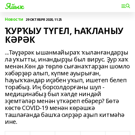
Яйыҡ
Новости
29 ОКТЯБРЯ 2020, 11:25
ҠУРҠЫУ ТҮГЕЛ, ҺАҠЛАНЫУ
КӘРӘК
...Тәүҙәрәк ышанмайыраҡ ҡыланғандарҙы
ла уҡытты, инандырҙы был вирус. Ҙур хаҡ
менән.Көн дә төрлө сығанаҡтарҙан шомло
хәбәрҙәр алып, күпме ауырыған,
һауыҡҡандар иҫәбен уҡып, ишетеп белеп
торабыҙ. Иң борсолдорғаны шул -
медицинабыҙ был хәлде ниндәй
эҙемтәләр менән үткәреп ебәрер? Бөтә
көстө COVID-19 менән көрәшкә
ташлағанда башҡа сирҙәр аҙып китмәһә
ине.