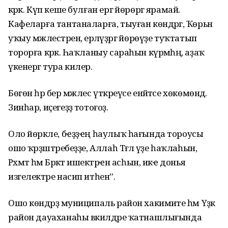
кәрәк. Күп кеше булған ергә йөрөргә ярамай.
Кафеларға тантаналарға, тыуған көндәргә, Ҡөрьән
уҡыу мәжлестәренә, ерләүҙәргә йөрөүҙе туҡтатып
торорға кәрәк. Һаҡланыу сараһын күрмәһәң, аҙаҡ
үкенергә тура килер.
Бөгөн һәр бер мәжлес үткәреүсе енәйәтсе хөкөмөндә.
Зинһар, иҫегеҙҙә тотоғоҙ.
Оло йөрәкле, бҽҙҙҽң һаулыҡ һағында тороусы
ошо ҡәрҙәштәребеҙҙе, Аллаһ Тәғәлә үҙе һаҡлаһын,
Рәхмәт һәм Бәрәкәт ишектәрҽн асһын, икҽ донья
изгелектәре насип итһен”.
Ошо көндәрҙә муниципаль район хакимиәте һәм Үҙәк
район дауаханаһы вәкилдәре ҡатнашлығында