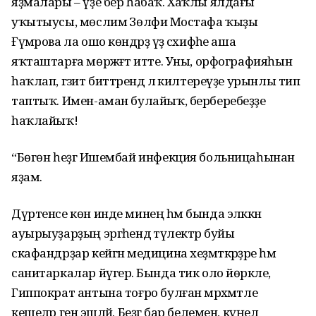
яҙмалары – үҙе бер һабаҡ. Хаҡлы ялдағы
уҡытыусы, мөслимә Зөлфиә Мостафа ҡыҙы
Ғүмәрова ла ошо көндәрҙә үҙ сәхифәһе аша
яҡташтарға мөрәжәғәт итте. Уны, орфографияһын
һаҡлап, гәзит биттәрендә лә килтереүҙе урынлы тип
таптыҡ. Имен-аман булайыҡ, берберебеҙҙе
һаҡлайыҡ!
“Бөгөн һеҙгә Ишембай инфекция больницаһынан
яҙам.
Дүртенсе көн инде минең һәм бында эләккән
ауырыуҙарҙың эргәһендә тәүлектәр буйы
скафандрҙар кейгән медицина хеҙмәткәрҙәре һәм
санитаркалар йүгерә. Бында тик оло йөрәкле,
Гиппократ антына тоғро булған мәрхәмәтле
кешеләр генә эшләй. Беҙгә бар белемен, күңел