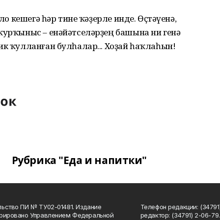
оло кешегә һәр тине ҡәҙерле инде. Өҫтәүенә,
 ҡурҡыныс – енәйәтселәрҙең башына ни генә
ик ҡулланған булһалар... Хоҙай һаҡлаһын!
Рубрика "Еда и напитки"
ьство ПИ № ТУ02-01481. Издание
Телефон редакции: (34791
трировано Управлением Федеральной
редактор: (34791) 2-06-79. 