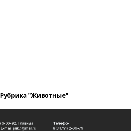
Рубрика "Животные"
) 6-06-92. Главный
Телефон
Е-mаil: jaik_1@mail.ru
8(34791) 2-06-79