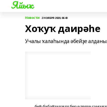
Яйыҡ
Новости
2 НОЯБРЯ 2020, 06:43
Хоҡуҡ даирәһе
Учалы ҡалаһында әбейҙе алданы
Әбей-бабайҙарҙың бер өлөшө самана