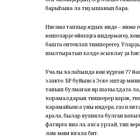
барыһына ла тиҙ ышанып бара.
Нисәмә тапҡыр яҙҙыҡ инде – нимә 
кешеләрҙе өйөгәҙгә индермәгеҙ, ке
башта ентекләп тикшерегеҙ. Уларҙ
шылтыратып хәлде асыҡлау ҙа һис 
Учалы ҡалаһында көн күргән 77 й
эләкте. БР буйынса Эске эштәр мин
таныш булмаған ир шаҡылдата ла, 
ҡорамалдарын тикшерер кәрәк, ти
ҡарамайынса уны индерә, газ плитаһ
арала, былар кухняла булған ваҡы
фатирға инә лә, аҡса урлай, тип ве
ләм-мим юғала бит.