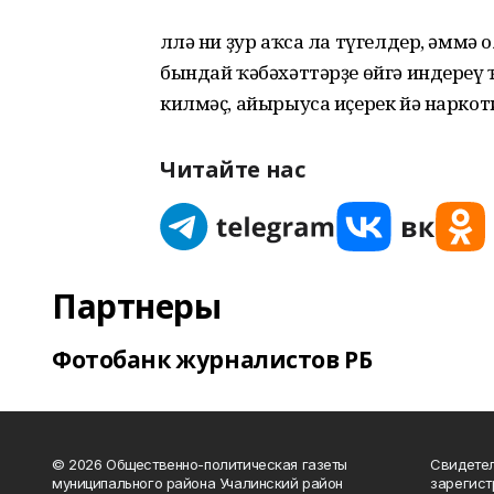
Әллә ни ҙур аҡса ла түгелдер, әммә 
бындай ҡәбәхәттәрҙе өйгә индереү
килмәҫ, айырыуса иҫерек йә наркот
Читайте нас
Партнеры
Фотобанк журналистов РБ
© 2026 Общественно-политическая газеты
Свидетел
муниципального района Учалинский район
зарегис