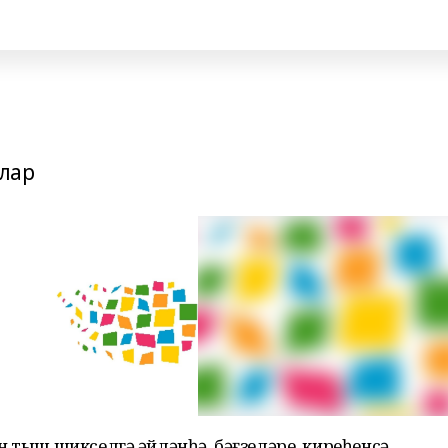
лар
н тыш шикселгә әйләнһә, бәғзеләре, киреһенсә,