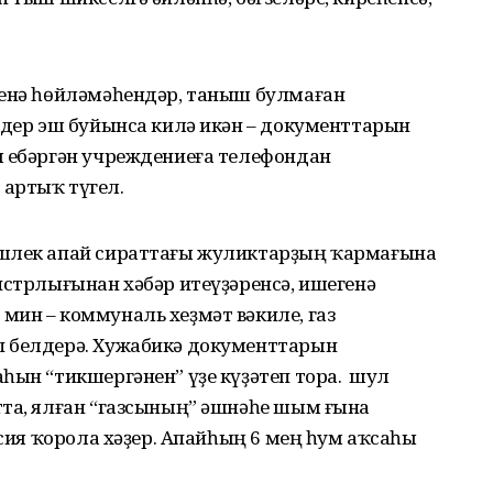
генә һөйләмәһендәр, таныш булмаған
мдер эш буйынса килә икән – документтарын
ы ебәргән учреждениеға телефондан
артыҡ түгел.
әшлек апай сираттағы жуликтарҙың ҡармағына
истрлығынан хәбәр итеүҙәренсә, ишегенә
мин – коммуналь хеҙмәт вәкиле, газ
п белдерә. Хужабикә документтарын
ын “тикшергәнен” үҙе күҙәтеп тора. Ә шул
тта, ялған “газсының” әшнәһе шым ғына
рсия ҡорола хәҙер. Апайһың 6 мең һум аҡсаһы