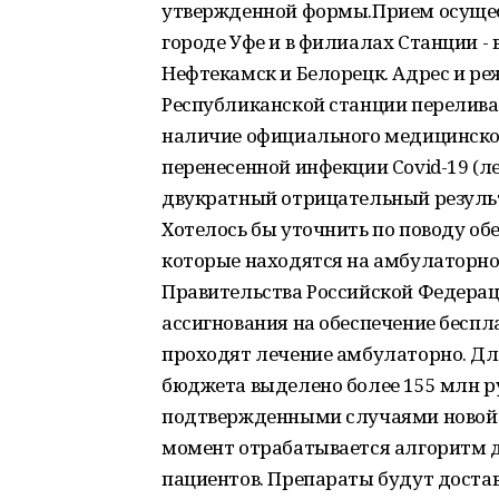
утвержденной формы.Прием осущест
городе Уфе и в филиалах Станции - 
Нефтекамск и Белорецк. Адрес и р
Республиканской станции перелива
наличие официального медицинско
перенесенной инфекции Covid-19 (ле
двукратный отрицательный результ
Хотелось бы уточнить по поводу об
которые находятся на амбулаторно
Правительства Российской Федера
ассигнования на обеспечение бесп
проходят лечение амбулаторно. Дл
бюджета выделено более 155 млн р
подтвержденными случаями новой 
момент отрабатывается алгоритм д
пациентов. Препараты будут дост