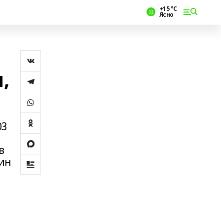
+15 °С
Ясно
,
03
в
лин