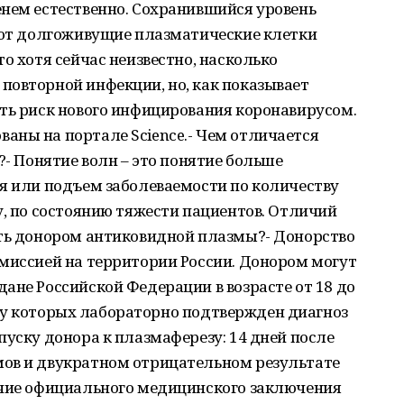
енем естественно. Сохранившийся уровень
вают долгоживущие плазматические клетки
о хотя сейчас неизвестно, насколько
повторной инфекции, но, как показывает
ить риск нового инфицирования коронавирусом.
аны на портале Science.- Чем отличается
?- Понятие волн – это понятие больше
я или подъем заболеваемости по количеству
у, по состоянию тяжести пациентов. Отличий
ать донором антиковидной плазмы?- Донорство
 миссией на территории России. Донором могут
ане Российской Федерации в возрасте от 18 до
кг, у которых лабораторно подтвержден диагноз
пуску донора к плазмаферезу: 14 дней после
ов и двукратном отрицательном результате
ичие официального медицинского заключения