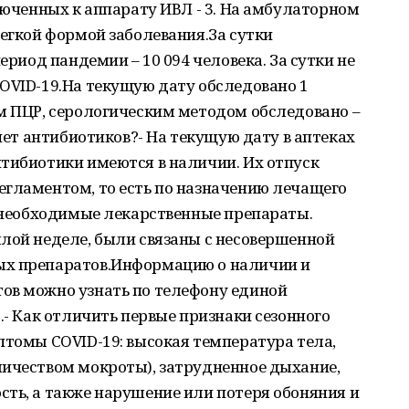
ключенных к аппарату ИВЛ - 3. На амбулаторном
легкой формой заболевания.За сутки
ериод пандемии – 10 094 человека. За сутки не
OVID-19.На текущую дату обследовано 1
м ПЦР, серологическим методом обследовано –
 нет антибиотиков?- На текущую дату в аптеках
нтибиотики имеются в наличии. Их отпуск
егламентом, то есть по назначению лечащего
ь необходимые лекарственные препараты.
лой неделе, были связаны с несовершенной
ых препаратов.Информацию о наличии и
ов можно узнать по телефону единой
.- Как отличить первые признаки сезонного
птомы COVID-19: высокая температура тела,
личеством мокроты), затрудненное дыхание,
ть, а также нарушение или потеря обоняния и