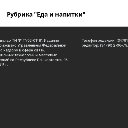
Рубрика "Еда и напитки"
ьство ПИ № ТУ02-01481. Издание
Телефон редакции: (34791
трировано Управлением Федеральной
редактор: (34791) 2-06-79. 
о надзору в сфере связи,
ионных технологий и массовых
аций по Республике Башкортостан 06
15 г.