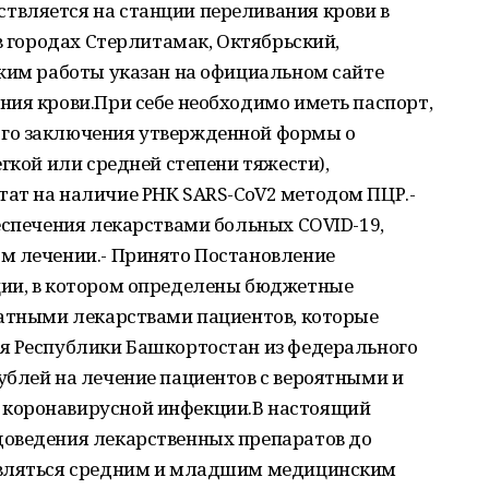
вляется на станции переливания крови в
в городах Стерлитамак, Октябрьский,
ежим работы указан на официальном сайте
ния крови.При себе необходимо иметь паспорт,
го заключения утвержденной формы о
гкой или средней степени тяжести),
ат на наличие РНК SARS-CoV2 методом ПЦР.-
еспечения лекарствами больных COVID-19,
м лечении.- Принято Постановление
ции, в котором определены бюджетные
латными лекарствами пациентов, которые
я Республики Башкортостан из федерального
ублей на лечение пациентов с вероятными и
коронавирусной инфекции.В настоящий
оведения лекарственных препаратов до
авляться средним и младшим медицинским