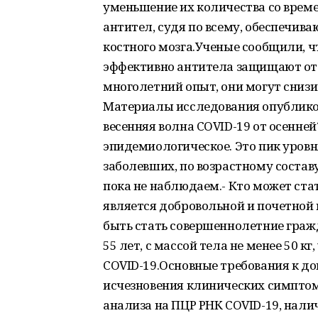
уменьшение их количества со врем
антител, судя по всему, обеспечи
костного мозга.Ученые сообщили, чт
эффективно антитела защищают от 
многолетний опыт, они могут сниз
Материалы исследования опубликов
весенняя волна COVID-19 от осенней
эпидемиологическое. Это пик уровн
заболевших, по возрастному состав
пока не наблюдаем.- Кто может ст
является добровольной и почетной
быть стать совершеннолетние гражд
55 лет, с массой тела не менее 50 
COVID-19.Основные требования к до
исчезновения клинических симптом
анализа на ПЦР РНК COVID-19, нал