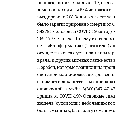
человек, из них тяжелых – 17, под
лечении находятся 654 человека с 
выздоровело 208 больных, всего за п
было зарегистрировано смерти от C
342791 человек на COVID-19 методо
269 479 человек.- Почему в аптеках
сети «Башфармация» (Госаптека) а
осуществляется с установленным р
врача. В других аптеках также ест
Перебои, которые возникли на прош
системой маркировки лекарственн
стоимости лекарственных препарат
справочной службы: 8(800)347-47-47
гриппа от COVID-19?- Основные сим
кашель (сухой или с небольшим ко
боль в мышцах, быстрая утомляемос