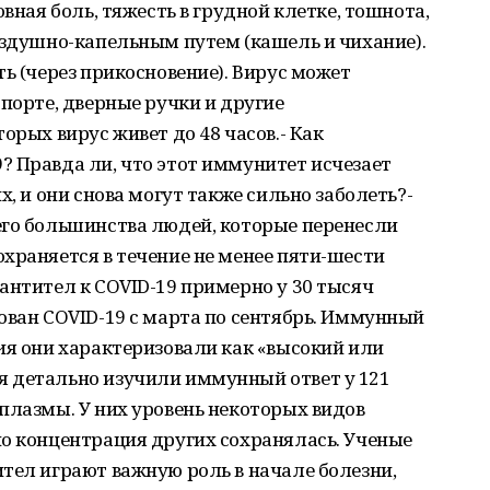
овная боль, тяжесть в грудной клетке, тошнота,
оздушно-капельным путем (кашель и чихание).
ь (через прикосновение). Вирус может
спорте, дверные ручки и другие
орых вирус живет до 48 часов.- Как
 Правда ли, что этот иммунитет исчезает
х, и они снова могут также сильно заболеть?-
его большинства людей, которые перенесли
храняется в течение не менее пяти-шести
антител к COVID-19 примерно у 30 тысяч
ован COVID-19 с марта по сентябрь. Иммунный
ия они характеризовали как «высокий или
 детально изучили иммунный ответ у 121
плазмы. У них уровень некоторых видов
но концентрация других сохранялась. Ученые
тел играют важную роль в начале болезни,