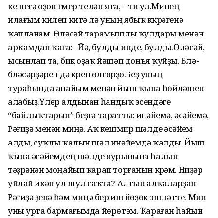
кешегә оҙон ғүмер теләп ята, – ти ул.Минең
илағым килеп китә лә уның ябыҡ күкрәгенә
ҡапланам. Өләсәй тарамышлы ҡулдары менән
арҡамдан ҡаға:– Йә, булды инде, булды.Өләсәй,
ысынлап та, бик оҙаҡ йәшәп донъя ҡуйҙы. Бүлә-
бүләсәрҙәрен дә күреп өлгөрҙө.Беҙ уның
тураһында апайым менән йыш ҡына һөйләшеп
алабыҙ.Үлер алдынан һандыҡ эсендәге
“байлыҡтарын” беҙгә таратты: инәйемә, әсәйемә,
Рәғиҙә менән миңә. Аҡ кешмир шәлде әсәйем
алды, суҡлы ҡалын шәл инәйемдә ҡалды. Йыш
ҡына әсәйемдең шәлде яурынына һалып
тәҙрәнән моңайып ҡарап торғанын күрәм. Ниҙәр
уйлай икән ул шул саҡта? Алтын алҡаларҙан
Рәғиҙә үҙенә һәм миңә бер иш йөҙөк эшләтте. Мин
уны урта бармағымда йөрөтәм. Ҡараған һайын