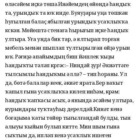
өләсәйем иҫкә төшә.Инәйемдең өйөндә һандыҡ
та, урындыҡ та юҡ инде. Буяуҙары уңа төшкән
һуғылған балаҫ ябылған урындыҡ усаҡлыҡҡа
күскән. Мөйөштә стенаға һырығып иҫке һандыҡ
ултыра. Уға унда бик тар, ә ялтырап торған
мебель менән шыплап тултырылған өйҙә урын
юҡ. Рәғиҙә апайымдың биш йәшлек ҡыҙы
һандыҡты тәүләп күргәс:– Ниндәй ҙур! Әкиәттәге
тылсымлы һандыҡмы әллә? – тип һораны. Ул
да, бөтә балалар кеүек, әкиәт ярата.Бер ваҡыт
ҡапыл ғына усаҡлыҡҡа килеп инһәм, күрәм:
һандыҡ ҡапҡасы асыҡ, ә янында әсәйем ултыра,
яурындары туҡтауһыҙ дерелдәй.Кинәт кенә
боғаҙыма ҡаты төйөр тығылғандай булды, тын
алыуы ҡыйын булып китте. Мин шым ғына
сыҡтым да, ипләп кенә усаҡлыҡ ишеген