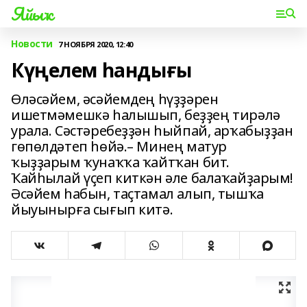
Яйыҡ
Новости
7 НОЯБРЯ 2020, 12:40
Күңелем һандығы
Өләсәйем, әсәйемдең һүҙҙәрен
ишетмәмешкә һалышып, беҙҙең тирәлә
урала. Сәстәребеҙҙән һыйпай, арҡабыҙҙан
гөпөлдәтеп һөйә.– Минең матур
ҡыҙҙарым ҡунаҡҡа ҡайтҡан бит.
Ҡайһылай үҫеп киткән әле балаҡайҙарым!
Әсәйем һабын, таҫтамал алып, тышҡа
йыуынырға сығып китә.