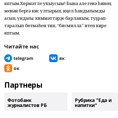
яптым.Хөрмәтле уҡыусым! Бына әле генә һинең
менән бергә кис ултырып, күңел һандығымды
асып, ундағы ҡиммәттәрҙе барланым, туҙрап-
таралып бөтмәһен тип, “бисмилла” итеп кире
яптым.
Читайте нас
Партнеры
Фотобанк
Рубрика "Еда и
журналистов РБ
напитки"