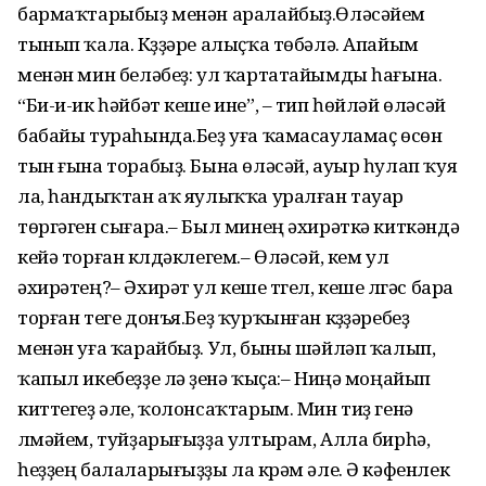
бармаҡтарыбыҙ менән аралайбыҙ.Өләсәйем
тынып ҡала. Күҙҙәре алыҫҡа төбәлә. Апайым
менән мин беләбеҙ: ул ҡартатайымды һағына.
“Би-и-ик һәйбәт кеше ине”, – тип һөйләй өләсәй
бабайы тураһында.Беҙ уға ҡамасауламаҫ өсөн
тын ғына торабыҙ. Бына өләсәй, ауыр һулап ҡуя
ла, һандыҡтан аҡ яулыҡҡа уралған тауар
төргәген сығара.– Был минең әхирәткә киткәндә
кейә торған күлдәклегем.– Өләсәй, кем ул
әхирәтең?– Әхирәт ул кеше түгел, кеше үлгәс бара
торған теге донъя.Беҙ ҡурҡынған күҙҙәребеҙ
менән уға ҡарайбыҙ. Ул, быны шәйләп ҡалып,
ҡапыл икебеҙҙе лә үҙенә ҡыҫа:– Ниңә моңайып
киттегеҙ әле, ҡолонсаҡтарым. Мин тиҙ генә
үлмәйем, туйҙарығыҙҙа ултырам, Алла бирһә,
һеҙҙең балаларығыҙҙы ла күрәм әле. Ә кәфенлек