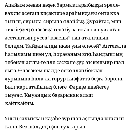
Уның сауыҡҡан кәүҙәһе ҙур шәл аҫтында юғалып
ҡала. Беҙ шәлдең оҙон суҡтарын