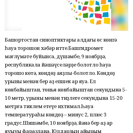
Башҡортостан синоптиктары алдағы өс көнгә
һауа торошон хәбәр итте.Башгидромет
мәғлүмәте буйынса, дүшәмбе, 9 ноябрҙә,
республикала йәшәүселәрҙе болотло һауа
торошо көтә, көндөҙ аяҙлы-болотло. Көндөҙ
урыны менән бер аҙ епшек ҡар яуа. Ел
көнбайыштан, төньяҡ-көнбайыштан секундына 5-
10 метр, урыны менән тиҙлеге секундына 15-20
метрға тиклем етеүе ихтимал.Һауа
температураһы көндөҙ – минус 2, плюс 3
градус.Шишәмбе, 10 ноябрҙә, йәнә бер аҙ ҡар
яуыуы фаразлана. Юлдарҙың айырым