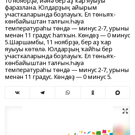
10 ноябрҙә, йәнә бер аҙ ҡар яуыуы
фаразлана. Юлдарҙың айырым
участкаларында боҙлауыҡ. Ел төньяҡ-
көнбайыштан талғын.Һауа
температураһы төндә — минус 2-7, урыны
менән 11 градус һалҡын. Көндөҙ — 0 минус
5.Шаршамбы, 11 ноябрҙә, бер аҙ ҡар
яуыуы көтөлә. Юлдарҙың ҡайһы бер
участкаларында боҙлауыҡ. Ел төньяҡ-
көнбайыштан талғын.Һауа
температураһы төндә — минус 2-7, урыны
менән 11 градус. Көндөҙ — 0 минус 5.