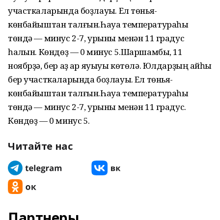
участкаларында боҙлауыҡ. Ел төньяҡ-
көнбайыштан талғын.Һауа температураһы
төндә — минус 2-7, урыны менән 11 градус
һалҡын. Көндөҙ — 0 минус 5.Шаршамбы, 11
ноябрҙә, бер аҙ ҡар яуыуы көтөлә. Юлдарҙың ҡайһы
бер участкаларында боҙлауыҡ. Ел төньяҡ-
көнбайыштан талғын.Һауа температураһы
төндә — минус 2-7, урыны менән 11 градус.
Көндөҙ — 0 минус 5.
Читайте нас
Партнеры