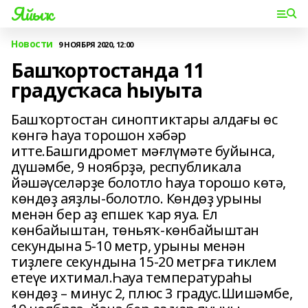
Яйыҡ
Новости
9 НОЯБРЯ 2020, 12:00
Башҡортостанда 11
градусҡаса һыуыта
Башҡортостан синоптиктары алдағы өс
көнгә һауа торошон хәбәр
итте.Башгидромет мәғлүмәте буйынса,
дүшәмбе, 9 ноябрҙә, республикала
йәшәүселәрҙе болотло һауа торошо көтә,
көндөҙ аяҙлы-болотло. Көндөҙ урыны
менән бер аҙ епшек ҡар яуа. Ел
көнбайыштан, төньяҡ-көнбайыштан
секундына 5-10 метр, урыны менән
тиҙлеге секундына 15-20 метрға тиклем
етеүе ихтимал.Һауа температураһы
көндөҙ – минус 2, плюс 3 градус.Шишәмбе,