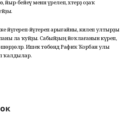
 йыр-бейеү менән үрелеп, хәтерҙә оҙаҡ
уйҙы.
илке йүгереп-йүгереп арығайны, килеп ултырҙы
оҡланы ла ҡуйҙы. Сабыйҙың йоҡлағанын күреп,
өшөрҙөләр. Ишек төбөндә Рафиҡ Ҡорбан улы
атып ҡалдылар.