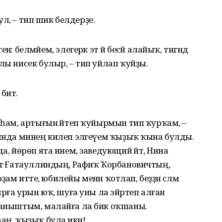
 ул, – тип шик белдерҙе.
н генә: белмәйем, элегерәк эт йә бесәй алайыҡ, тигәндә
лы нисек булыр, – тип уйлап ҡуйҙы.
 бит.
лаһам, артығын әйтеп ҡуйырмын тип ҡурҡам, –
Бында минең килеп эләгеүем ҡыҙыҡ ҡына булды.
а, йөрөп ята инем, заведующий әйтә, Нина
әгә Ғатауллиндың, Рафиҡ Ҡорбановичтың,
ярҙам итте, юбилейы менән ҡотлап, беҙҙән сәләм
ырға урын юҡ, шуға уны ла эйәртеп алған
 таныштым, малайға ла бик оҡшаны.
ң, ҡыҙыҡ була икән!..