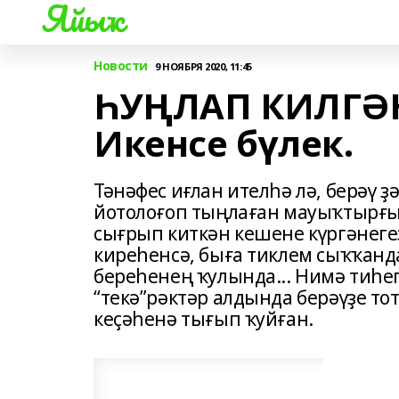
Яйыҡ
Новости
9 НОЯБРЯ 2020, 11:45
ҺУҢЛАП КИЛГӘН
Икенсе бүлек.
Тәнәфес иғлан ителһә лә, берәү 
йотолоғоп тыңлаған мауыҡтырғы
сығрып киткән кешене күргәнегеҙ
киреһенсә, быға тиклем сыҡҡанд
береһенең ҡулында... Нимә тиһег
“текә”рәктәр алдында берәүҙе то
кеҫәһенә тығып ҡуйған.