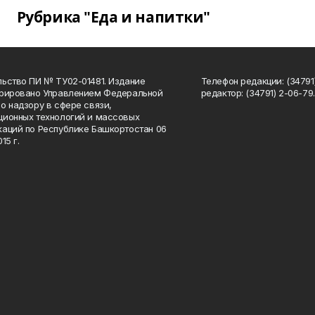
Рубрика "Еда и напитки"
ьство ПИ № ТУ02-01481. Издание
Телефон редакции: (34791
трировано Управлением Федеральной
редактор: (34791) 2-06-79. 
о надзору в сфере связи,
ионных технологий и массовых
аций по Республике Башкортостан 06
15 г.