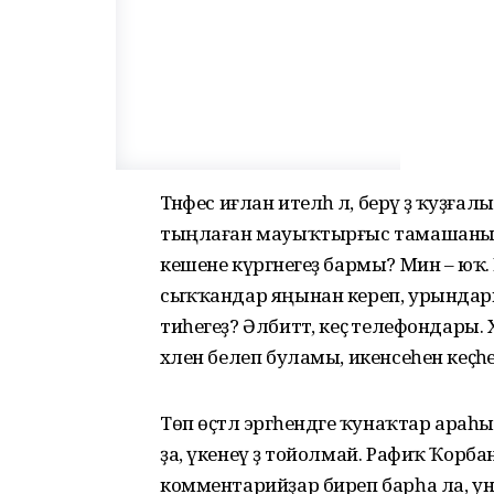
Тәнәфес иғлан ителһә лә, берәү ҙә ҡуҙ
тыңлаған мауыҡтырғыс тамашаны х
кешене күргәнегеҙ бармы? Мин – юҡ. 
сыҡҡандар яңынан кереп, урындарын 
тиһегеҙ? Әлбиттә, кеҫә телефондары. 
хәлен белеп буламы, икенсеһен кеҫәһ
Төп өҫтәл эргәһендәге ҡунаҡтар араһ
ҙа, үкенеү ҙә тойолмай. Рафиҡ Ҡорба
комментарийҙар биреп барһа ла, 