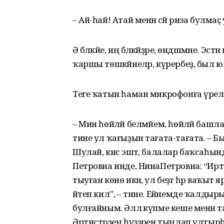
– Ай-һай! Атай менән әсәй риза булмаҫ
Ә бәләкәйе, иң бәләкәйҙәре, өндәшмәне. Эстә
ҡаршы төшкәйнеләр, күрербеҙ, был ю
Теге ҡатын һаман микрофонға үрелә
– Мин һөйләй белмәйем, һөйләй баш
тине ул ҡағыҙын тағата-тағата. – 
Шулай, кисә эштә, балалар баҡсаһынд
Петровна инде, НинаПетровна: “Ирт
тыуған көнө икән, ул беҙгә һәр ваҡыт 
әйтеп кил”, – тине. Ейәнемде ҡалдыр
булғайным. Әллә күпме кеше менән
Әртистәрҙең һүҙҙәрен тыңлап ултырһа