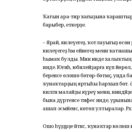
Ҡатын ара-тирә ҡағыҙына ҡараштырып
барыбер, еткерҙе.
– Ярай, килеүегеҙ, ҡотлауығыҙ өсөн 
килеүегеҙ һәм ейәнегеҙ менән ҡатнашы
һымаҡ булды. Мин инде халыҡтың ни
инде. Юғиһә, юбилейҙарға күп йөрөл
беренсе өлөшө бөтөр-бөтмәҫ, унда ба
ҡунаҡтарҙың яртыһы һарҡып бөтә. Ә
килгән малайҙы күреү менән, нинд
бына дүртенсе тәнәфес инде, урынын
ашап-эсмәйенсә, көтөп ултыралар. Рәхмә
Ошо һүҙҙәрҙе әйткәс, ҡунаҡтар көлөшә