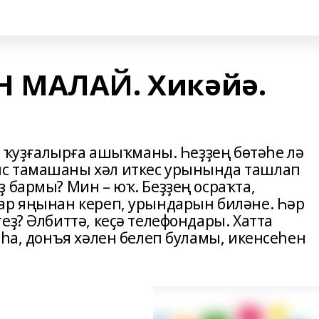
 МАЛАЙ. Хикәйә.
ҙә ҡуҙғалырға ашыҡманы. Һеҙҙең бөтәһе лә
с тамашаны хәл иткес урынында ташлап
 бармы? Мин – юҡ. Беҙҙең осраҡта,
ар яңынан кереп, урындарын биләне. Һәр
еҙ? Әлбиттә, кеҫә телефондары. Хатта
тһа, донъя хәлен белеп буламы, икенсеһен