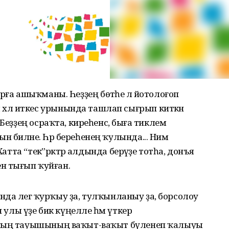
ғалырға ашыҡманы. Һеҙҙең бөтәһе лә йотолоғоп
әл иткес урынында ташлап сығрып киткән
Беҙҙең осраҡта, киреһенсә, быға тиклем
биләне. Һәр береһенең ҡулында... Нимә
Хатта “текә”рәктәр алдында берәүҙе тотһа, донъя
енә тығып ҡуйған.
ында әлегә ҡурҡыу ҙа, тулҡынланыу ҙа, борсолоу
н улы үҙе бик күңелле һәм үткер
уның тауышының ваҡыт-ваҡыт бүленеп ҡалыуы