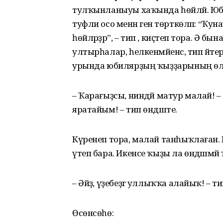
тулҡынланыуы хаҡында һөйләй. Юби
туфли осо менән генә төрткөләп: “Ҡуна
һөйләрҙәр”, – тип , киҫәтеп тора. Ә 
ултырһалар, һелкенмәйенсә, тип әйт
урында юбилярҙың ҡыҙҙарының өлкә
– Ҡарағыҙсы, ниндәй матур малай! – т
яратайым! – тип өндәште.
Күренеп тора, малай танһыҡлаған. К
үтеп бара. Икенсе ҡыҙы ла өндәшмәй
– Әйҙә, үҙебеҙгә уллыҡҡа алайыҡ! – 
Өсөнсөһө: