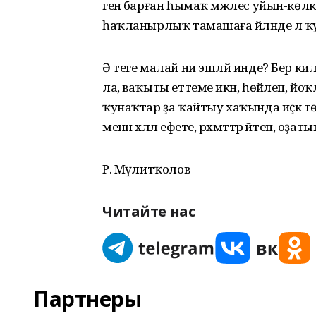
генә барған һымаҡ мәжлес уйын-көлкө,
һаҡланырлыҡ тамашаға әйләнде лә ҡ
Ә теге малай ни эшләй инде? Бер к
ла, ваҡыты еттеме икән, һөйәлеп, й
ҡунаҡтар ҙа ҡайтыу хаҡында иҫкә т
менән хәләл ефете, рәхмәттәр әйтеп, оҙ
Р. Мәүлитҡолов
Читайте нас
Партнеры