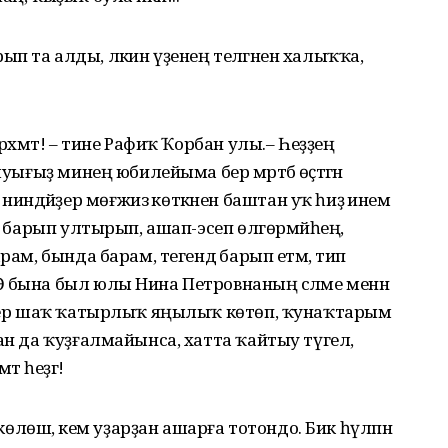
 та алды, ләкин үҙенең теләгәнен халыҡҡа,
рәхмәт! – тине Рафиҡ Ҡорбан улы.– Һеҙҙең
уығыҙ минең юбилейыма бер мәртәбә өҫтәгән
ндәйҙер мөғжизә көткәнен баштан уҡ һиҙә инем
ә, барып ултырып, ашап-эсеп өлгөрмәйһең,
рам, бында барам, тегендә барып етәм, тип
 бына был юлы Нина Петровнаның сәләме менән
әйҙер шаҡ ҡатырлыҡ яңылыҡ көтөп, ҡунаҡтарым
ан да ҡуҙғалмайынса, хатта ҡайтыу түгел,
т һеҙгә!
-көлөшә, кем уҙарҙан ашарға тотондо. Бик һүлпән