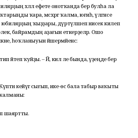
лярҙың хәләл ефете онотҡанда бер булһа ла
ҡтарыңды ҡара, мәсхәрәгә ҡалма, юғиһә, үлгәнсе
бына юбилярҙың ҡыҙҙары, дүртәүләшеп нисек килеп
ерлек, байрамдың аҙағын еткерҙеләр. Ошо
не, һоҡланыуын йәшермәйенсә:
ип әйтеп ҡуйҙы. – Йә, кил әле бында, үҙеңде бер
үптән кейәүгә сығып, ике-өс бала табыр ваҡыты
 ҡалманы:
тип шаяртты.