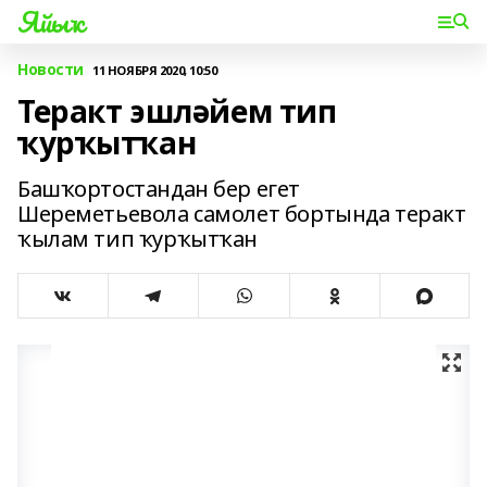
Яйыҡ
Новости
11 НОЯБРЯ 2020, 10:50
Теракт эшләйем тип
ҡурҡытҡан
Башҡортостандан бер егет
Шереметьевола самолет бортында теракт
ҡылам тип ҡурҡытҡан