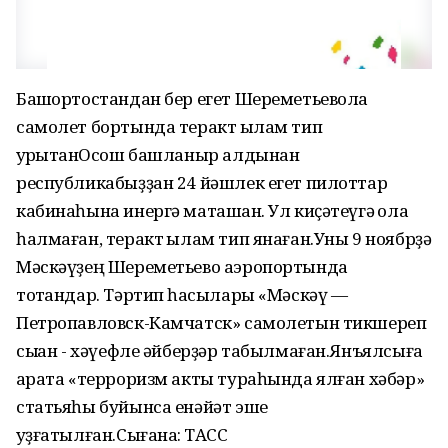
Башҡортостандан бер егет Шереметьевола
самолет бортында теракт ҡылам тип
ҡурҡытҡанОсош башланыр алдынан
республикабыҙҙан 24 йәшлек егет пилоттар
кабинаһына инергә маташҡан. Ул киҫәтеүгә ҡолаҡ
һалмаған, теракт ҡылам тип янаған.Уны 9 ноябрҙә
Мәскәүҙең Шереметьево аэропортында
тотҡандар. Тәртип һаҡсылары «Мәскәү —
Петропавловск-Камчатск» самолетын тикшереп
сыҡҡан - хәүефле әйберҙәр табылмаған.Янъялсыға
ҡарата «терроризм акты тураһында ялған хәбәр»
статьяһы буйынса енәйәт эше
ҡуҙғатылған.Сығанаҡ: ТАСС