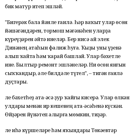
бик матур итеп эшләй.
"Бигерәк бала йәнле ғаилә. Һәр ваҡыт улар өсөн
йәшәгәндәрен, тормош мәғәнәһен уларҙа
күреүҙәрен әйтә инеләр. Бер нисә ай элек
Динәнең атаһын фалиж һуға. Ҡыҙы уны үҙенә
алып ҡайта һәм ҡарай башлай. Улар бәхетле
ине. Былтыр ремонт эшләнеләр. Ни өсөн янғын
сыҡҡандыр, әле билдәле түгел", – тигән ғаилә
дуҫтары.
Әле бәхетһеҙ ата-әсә ҙур ҡайғы кисерә. Улар өлкән
улдары менән ир кешенең ата-әсәһенә күскән.
Өйҙәрен йүнәтеп алырға мөмкин, тиҙәр.
Әле иһә күршеләре һәм яҡындары Төкәевтәр