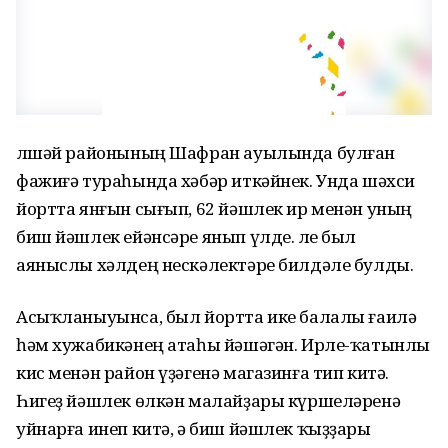
Әлшәй районының Шафран ауылында булған
фажиғә тураһында хәбәр иткәйнек. Унда шәхси
йортта янғын сығып, 62 йәшлек ир менән уның
биш йәшлек ейәнсәре янып үлде. Әле был
аяныслы хәлдең нескәлектәре билдәле булды.
Асыҡланыуынса, был йортта ике балалы ғаилә
һәм хужабикәнең атаһы йәшәгән. Ирле-ҡатынлы
кис менән район үҙәгенә магазинға тип китә.
Һигеҙ йәшлек өлкән малайҙары күршеләренә
уйнарға инеп китә, ә биш йәшлек ҡыҙҙары