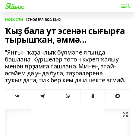
Яйыҡ
Новости
17 НОЯБРЯ 2020, 13:40
Ҡыҙ бала ут эсенән сығырға
тырышҡан, әммә...
"Янғын ҡаҙанлыҡ бүлмәһе яғында
башлана. Күршеләр төтөн күреп ҡалыу
менән ярҙамға ташлана. Минең атай-
әсәйем дә унда була, тәҙрәләренә
туҡылдата, тик бер кем дә ишекте асмай.