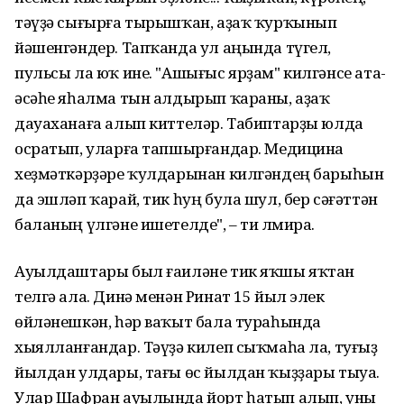
тәүҙә сығырға тырышҡан, аҙаҡ ҡурҡынып
йәшенгәндер. Тапҡанда ул аңында түгел,
пульсы ла юҡ ине. "Ашығыс ярҙам" килгәнсе ата-
әсәһе яһалма тын алдырып ҡараны, аҙаҡ
дауаханаға алып киттеләр. Табиптарҙы юлда
осратып, уларға тапшырғандар. Медицина
хеҙмәткәрҙәре ҡулдарынан килгәндең барыһын
да эшләп ҡарай, тик һуң була шул, бер сәғәттән
баланың үлгәне ишетелде", – ти Әлмира.
Ауылдаштары был ғаиләне тик яҡшы яҡтан
телгә ала. Динә менән Ринат 15 йыл элек
өйләнешкән, һәр ваҡыт бала тураһында
хыялланғандар. Тәүҙә килеп сыҡмаһа ла, туғыҙ
йылдан улдары, тағы өс йылдан ҡыҙҙары тыуа.
Улар Шафран ауылында йорт һатып алып, уны