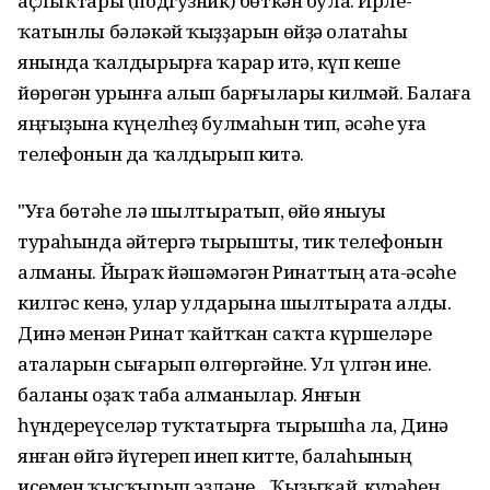
аҫлыҡтары (подгузник) бөткән була. Ирле-
ҡатынлы бәләкәй ҡыҙҙарын өйҙә олатаһы
янында ҡалдырырға ҡарар итә, күп кеше
йөрөгән урынға алып барғылары килмәй. Балаға
яңғыҙына күңелһеҙ булмаһын тип, әсәһе уға
телефонын да ҡалдырып китә.
"Уға бөтәһе лә шылтыратып, өйө яныуы
тураһында әйтергә тырышты, тик телефонын
алманы. Йыраҡ йәшәмәгән Ринаттың ата-әсәһе
килгәс кенә, улар улдарына шылтырата алды.
Динә менән Ринат ҡайтҡан саҡта күршеләре
аталарын сығарып өлгөргәйне. Ул үлгән ине. Ә
баланы оҙаҡ таба алманылар. Янғын
һүндереүселәр туҡтатырға тырышһа ла, Динә
янған өйгә йүгереп инеп китте, балаһының
исемен ҡысҡырып эҙләне... Ҡыҙыҡай, күрәһең,