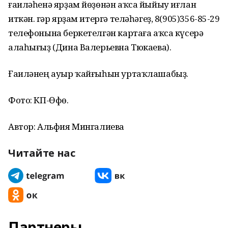
ғаиләһенә ярҙам йөҙөнән аҡса йыйыу иғлан
иткән. Әгәр ярҙам итергә теләһәгеҙ, 8(905)356-85-29
телефонына беркетелгән картаға аҡса күсерә
алаһығыҙ (Дина Валерьевна Тюкаева).
Ғаиләнең ауыр ҡайғыһын уртаҡлашабыҙ.
Фото: КП-Өфө.
Автор: Альфия Мингалиева
Читайте нас
Партнеры