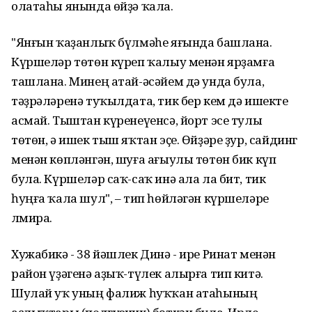
олатаһы янында өйҙә ҡала.
"Янғын ҡаҙанлыҡ бүлмәһе яғында башлана.
Күршеләр төтөн күреп ҡалыу менән ярҙамға
ташлана. Минең атай-әсәйем дә унда була,
тәҙрәләренә туҡылдата, тик бер кем дә ишекте
асмай. Тыштан күренеүенсә, йорт эсе тулы
төтөн, ә ишек тыш яҡтан эҫе. Өйҙәре ҙур, сайдинг
менән көпләнгән, шуға ағыулы төтөн бик күп
була. Күршеләр саҡ-саҡ инә ала ла бит, тик
һуңға ҡала шул", – тип һөйләгән күршеләре
Әлмира.
Хужабикә - 38 йәшлек Динә - ире Ринат менән
район үҙәгенә аҙыҡ-түлек алырға тип китә.
Шулай уҡ уның фалиж һуҡҡан атаһының