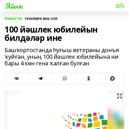
Яйыҡ
Новости
19 НОЯБРЯ 2020, 12:55
100 йәшлек юбилейын
билдәләр ине
Башҡортостанда һуғыш ветераны донъя
ҡуйған, уның 100 йәшлек юбилейына ни
бары 4 көн генә ҡалған булған