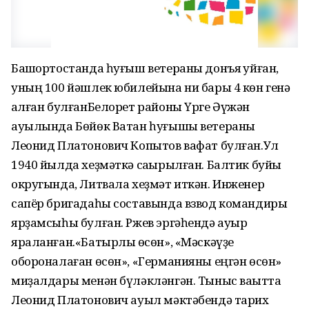
Башҡортостанда һуғыш ветераны донъя ҡуйған,
уның 100 йәшлек юбилейына ни бары 4 көн генә
ҡалған булғанБелорет районы Үрге Әүжән
ауылында Бөйөк Ватан һуғышы ветераны
Леонид Платонович Копытов вафат булған.Ул
1940 йылда хеҙмәткә саҡырылған. Балтик буйы
округында, Литвала хеҙмәт иткән. Инженер
сапёр бригадаһы составында взвод командиры
ярҙамсыһы булған. Ржев эргәһендә ауыр
яраланған.«Батырлыҡ өсөн», «Мәскәүҙе
обороналаған өсөн», «Германияны еңгән өсөн»
миҙалдары менән бүләкләнгән. Тыныс ваҡытта
Леонид Платонович ауыл мәктәбендә тарих