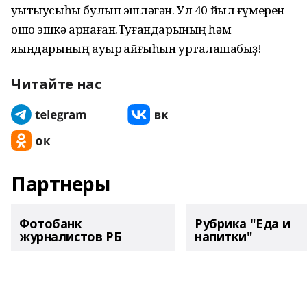
уҡытыусыһы булып эшләгән. Ул 40 йыл ғүмерен
ошо эшкә арнаған.Туғандарының һәм
яҡындарының ауыр ҡайғыһын уртаҡлашабыҙ!
Читайте нас
Партнеры
Фотобанк
Рубрика "Еда и
журналистов РБ
напитки"