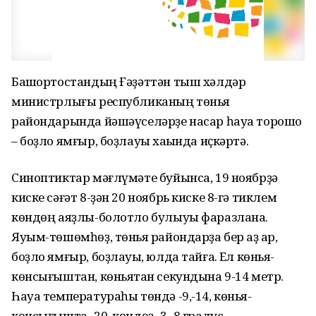
Башҡортостандың Ғәҙәттән тыш хәлдәр
министрлығы республиканың төньяҡ
райондарында йәшәүселәрҙе насар һауа торошо
– боҙло ямғыр, боҙлауыҡ хаҡында иҫкәртә.
Синоптиктар мәғлүмәте буйынса, 19 ноябрҙә
киске сәғәт 8-ҙән 20 ноябрь киске 8-гә тиклем
көндөң аяҙлы-болотло булыуы фаразлана.
Яуым-төшөмһөҙ, төньяҡ райондарҙа бер аҙ ҡар,
боҙло ямғыр, боҙлауыҡ, юлда тайғаҡ. Ел көньяҡ-
көнсығыштан, көньяҡтан секундына 9-14 метр.
Һауа температураһы төндә -9,-14, көньяҡ-
көнсығышта -20, көндөҙ -3,-8 градус.