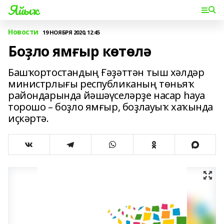
Яйыҡ
Новости
19 НОЯБРЯ 2020, 12:45
Боҙло ямғыр көтөлә
Башҡортостандың Ғәҙәттән тыш хәлдәр
министрлығы республиканың төньяҡ
райондарында йәшәүселәрҙе насар һауа
торошо – боҙло ямғыр, боҙлауыҡ хаҡында
иҫкәртә.