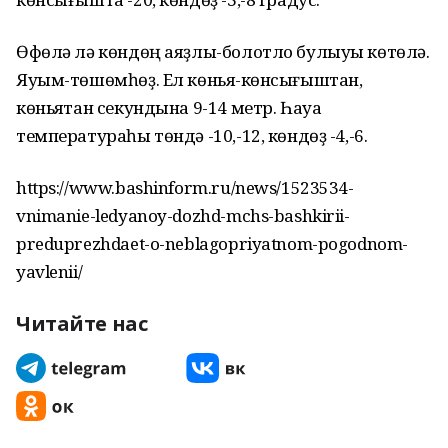
Өфөлә лә көндөң аяҙлы-болотло булыуы көтөлә.
Яуым-төшөмһөҙ. Ел көньяҡ-көнсығыштан,
көньяҡтан секундына 9-14 метр. Һауа
температураһы төндә -10,-12, көндөҙ -4,-6.
https://www.bashinform.ru/news/1523534-
vnimanie-ledyanoy-dozhd-mchs-bashkirii-
preduprezhdaet-o-neblagopriyatnom-pogodnom-
yavlenii/
Читайте нас