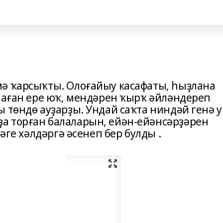
ә ҡарсыҡты. Олоғайыу касафаты, һыҙлана
ҙлаған ере юҡ, мендәрен ҡырҡ әйләндереп
 төндө ауҙарҙы. Ундай саҡта ниндәй генә 
а торған балаларын, ейән-ейәнсәрҙәрен
дәге хәлдәргә әсенеп бер булды .