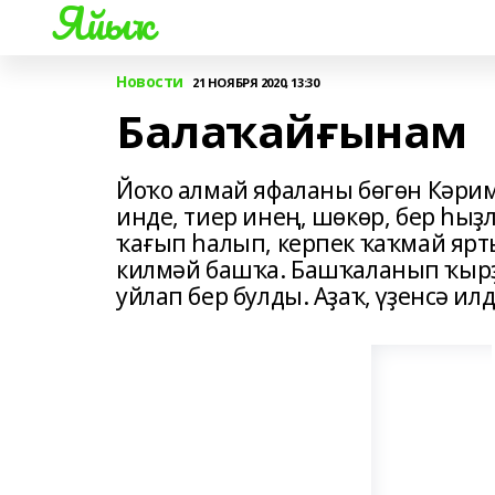
Яйыҡ
Новости
21 НОЯБРЯ 2020, 13:30
Балаҡайғынам
Йоҡо алмай яфаланы бөгөн Кәрим
инде, тиер инең, шөкөр, бер һы
ҡағып һалып, керпек ҡаҡмай ярты
килмәй башҡа. Башҡаланып ҡырҙ
уйлап бер булды. Аҙаҡ, үҙенсә ил