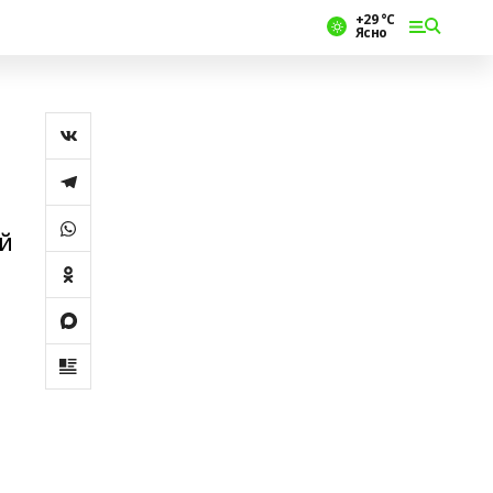
+29 °С
Ясно
уй