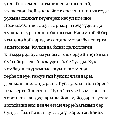
унда бер кем дә көтмәгәнен яҡшы аңлай,
икенсенән, һөйгәненең йорт-ерен ташлап китеүҙе
рухына хыянат кеүегерәк ҡабул итә ине
Нәсимә.Фашистарҙы тар-мар итеүҙә үҙенең дә
туранан-тура өлөшө барлығын Нәсимә әбей бер
кемгә лә һөйләргә, эс серҙәре менән бүлешергә
ашыҡманы. Ҡулында быны дәлилләгән
ҡағыҙҙар ҙа булмауы был оло серҙе 6 тиҫтә йыл
буйы йөрәгенә бикләүҙең сәбәбе булды. Күк
көмбәҙенең ҡурҡыныс тауыштар менән
гөрһөлдәүе, тамуҡтай һуғыш яландары,
дошман эшелондарының һуңғы ,,юлы” төштәренә
генә кереп йонсотто. Шулай ҙа үҙе һымаҡ яңғыҙ
тороп ҡалған дуҫтарының йонсоу йөҙҙәрен, усаҡ
яҡтыһындағы йәнле әңгәмәләрҙе һағынып бер
булды. Йыл һайын ауылда үткәрелгән Бөйөк