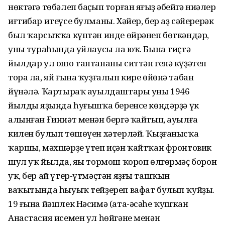
нөктәгә төбәлеп баҫып торған яңғыҙ әбейгә ниңәлер
иғтибар итеүсе булманы. Хәйер, бер аҙ сәйерерәк
был ҡарсыҡҡа күптән инде өйрәнеп бөткәндәр,
уның тураһында уйлаусы ла юҡ. Бына тиҫтә
йылдар ул ошо тантананы ситтән генә күҙәтеп
тора ла, яй ғына ҡуҙғалып кире өйөнә табан
йүнәлә. Ҡартыраҡ ауылдаштары уны 1946
йылдың яҙында һуғышҡа беренсе көндәрҙә үк
алынған Ғиниәт менән бергә ҡайтып, ауылға
килен булып төшөүен хәтерләй. Ҡыҙғанысҡа
ҡаршы, мәхшәрҙе үтеп иҫән ҡайтҡан фронтовик
шул уҡ йылда, яңы тормош ҡороп өлгөрмәҫ борон
уҡ, бер ай үтер-үтмәҫтән яҙғы ташҡын
ваҡытында һыуыҡ тейҙереп вафат булып ҡуйҙы.
19 ғына йәшлек Нәсимә (ата-әсәһе ҡушҡан
Анастасия исемен ул һөйгәне менән