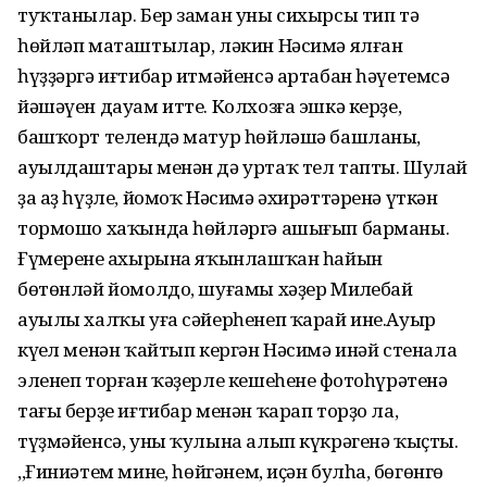
туҡтанылар. Бер заман уны сихырсы тип тә
һөйләп маташтылар, ләкин Нәсимә ялған
һүҙҙәргә иғтибар итмәйенсә артабан һәүетемсә
йәшәүен дауам итте. Колхозға эшкә керҙе,
башҡорт телендә матур һөйләшә башланы,
ауылдаштары менән дә уртаҡ тел тапты. Шулай
ҙа аҙ һүҙле, йомоҡ Нәсимә әхирәттәренә үткән
тормошо хаҡында һөйләргә ашығып барманы.
Ғүмеренең ахырына яҡынлашҡан һайын
бөтөнләй йомолдо, шуғамы хәҙер Миңлебай
ауылы халҡы уға сәйерһенеп ҡарай ине.Ауыр
күңел менән ҡайтып кергән Нәсимә инәй стенала
эленеп торған ҡәҙерле кешеһенең фотоһүрәтенә
тағы берҙе иғтибар менән ҡарап торҙо ла,
түҙмәйенсә, уны ҡулына алып күкрәгенә ҡыҫты.
,,Ғиниәтем минең, һөйгәнем, иҫән булһаң, бөгөнгө