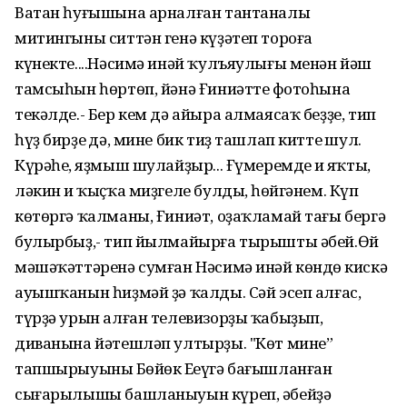
Ватан һуғышына арналған тантаналы
митингыны ситтән генә күҙәтеп тороға
күнекте....Нәсимә инәй ҡулъяулығы менән йәш
тамсыһын һөртөп, йәнә Ғиниәттең фотоһына
текәлде.- Бер кем дә айыра алмаясаҡ беҙҙе, тип
һүҙ бирҙең дә, мине бик тиҙ ташлап киттең шул.
Күрәһең, яҙмыш шулайҙыр... Ғүмеремдең иң яҡты,
ләкин иң ҡыҫҡа миҙгеле булдың, һөйгәнем. Күп
көтөргә ҡалманы, Ғиниәт, оҙаҡламай тағы бергә
булырбыҙ,- тип йылмайырға тырышты әбей.Өй
мәшәҡәттәренә сумған Нәсимә инәй көндөң кискә
ауышҡанын һиҙмәй ҙә ҡалды. Сәй эсеп алғас,
түрҙә урын алған телевизорҙы ҡабыҙып,
диванына йәтешләп ултырҙы. "Көт мине”
тапшырыуының Бөйөк Еңеүгә бағышланған
сығарылышы башланыуын күреп, әбейҙә