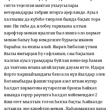
ситтә теҙелгән мәктәп уҡыусылары
ветерандарҙы тәбрик итергә әҙерләнде. Ауыл
халҡының да күбеһе тиерлек бында баҫып тора
ине. Ни тиһәң дә, илебеҙ тарихына алтын
хәрефтәр менән яҙылған был көнгә оло хөрмәт
менән бағыу һәр кемдең изге бурысы икәнен
барыһы ла яҡшы аңлай. Яңыраҡ һибәләп үткән
йылы ямғырҙан һуң сафланып, саңы баҫылып
ҡалған ауыл урамдары буйлап кешеләр һаман
да тантана яғына ыңғайлауын дауам итте. Идара
йорто ҡаршыһындағы баҡсала күп йылдар элек
Ватаныбыҙҙы фашистарҙан азат иткән яугир
һалдат хөрмәтенә күтәрелгән бронза һәйкәл
янында ғорур рәүештә һалдат кейемендәге 2
йәш егет мылтыҡ тотоп һаҡҡа баҫты. Һәйкәлдең
аҫтында эре хәрефтәр менән ,,Ҡаһармандар ҡара