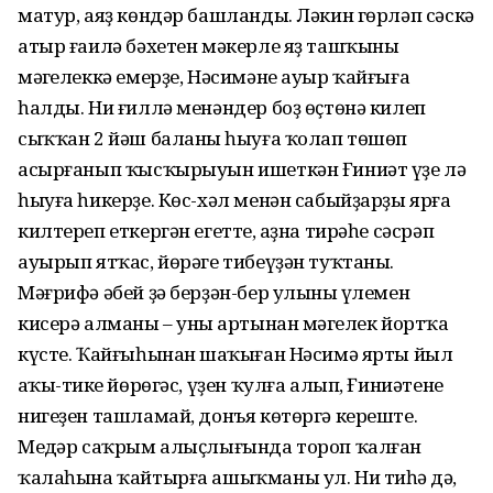
матур, аяҙ көндәр башланды. Ләкин гөрләп сәскә
атыр ғаилә бәхетен мәкерле яҙ ташҡыны
мәңгелеккә емерҙе, Нәсимәне ауыр ҡайғыға
һалды. Ни ғиллә менәндер боҙ өҫтөнә килеп
сыҡҡан 2 йәш баланың һыуға ҡолап төшөп
асырғанып ҡысҡырыуын ишеткән Ғиниәт үҙе лә
һыуға һикерҙе. Көс-хәл менән сабыйҙарҙы ярға
килтереп еткергән егеттең, аҙна тирәһе сәсрәп
ауырып ятҡас, йөрәге тибеүҙән туҡтаны.
Мәғрифә әбей ҙә берҙән-бер улының үлемен
кисерә алманы – уның артынан мәңгелек йортҡа
күсте. Ҡайғыһынан шаңҡыған Нәсимә ярты йыл
аңҡы-тиңке йөрөгәс, үҙен ҡулға алып, Ғиниәтенең
нигеҙен ташламай, донъя көтөргә кереште.
Меңдәр саҡрым алыҫлығында тороп ҡалған
ҡалаһына ҡайтырға ашыҡманы ул. Ни тиһәң дә,