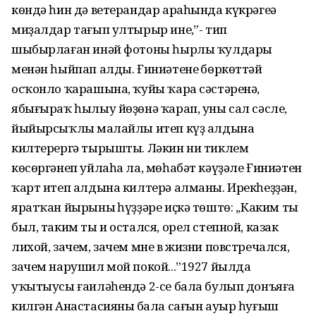
көндә һин дә ветерандар араһында күкрәгеңә
миҙалдар тағып ултырыр инең,”- тип
шыбырлаған инәй фотоны һырлы ҡулдары
менән һыйпап алды. Ғиниәтенең бөркөттәй
осҡонло ҡарашына, ҡуйы ҡара сәстәренә,
ябығыраҡ һылыу йөҙөнә ҡарап, уны сал сәсле,
йыйырсыҡлы маңлайлы итеп күҙ алдына
килтерергә тырышты. Ләкин ни тиклем
көсөргәнеп уйлаһа ла, мөһабәт кәүҙәле Ғиниәтен
ҡарт итеп алдына килтерә алманы. Ирекһеҙҙән,
яратҡан йырының һүҙҙәре иҫкә төштө: ,,Каким ты
был, таким ты и остался, орел степной, казак
лихой, зачем, зачем мне в жизни повстречался,
зачем нарушил мой покой...”1927 йылда
уҡытыусы ғаиләһендә 2-се бала булып донъяға
килгән Анастасияның бала сағын ауыр һуғыш