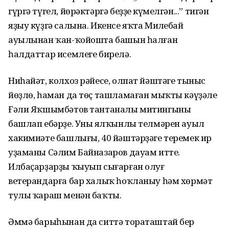
гүргә түгел, йөрәктәргә беҙҙең күмелгән...” тигән
яҙыу күҙгә салына. Икенсе яҡта Миңлебай
ауылынан ҡан-ҡойошта башын һалған
һалдаттар исемлеге бирелә.
Ниһайәт, колхоз рәйесе, олпат йәштәге тыныс
йөҙлө, һаман да төҫ ташламаған мыҡты кәүҙәле
Ғәли Яҡшымбәтов тантаналы митингыны
башлап ебәрҙе. Уның ялҡынлы телмәрен ауыл
хакимиәте башлығы, 40 йәштәрҙәге теремек ир
уҙаманы Сәлим Байназаров дауам итте.
Илбаҫарҙарҙы ҡыуып сығарған олуғ
ветерандарға бар халыҡ һоҡланыу һәм хөрмәт
тулы ҡараш менән баҡты.
Әммә барыһынан да ситтә тораташтай бер