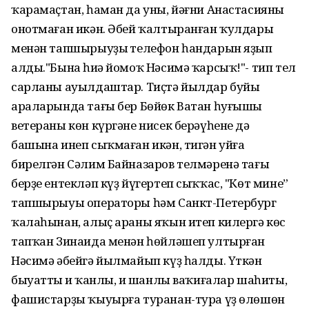
ҡарамаҫтан, һаман да уны, йәғни Анастасияны
онотмаған икән. Әбей ҡалтыранған ҡулдары
менән тапшырыуҙың телефон һандарын яҙып
алды."Бына һиңә йомоҡ Нәсимә ҡарсыҡ!"- тип тел
сарланы ауылдаштар. Тиҫтә йылдар буйы
араларында тағы бер Бөйөк Ватан һуғышы
ветераны көн күргәне нисек берәүһенең дә
башына инеп сыҡмаған икән, тигән уйға
бирелгән Сәлим Байназаров телмәренә тағы
берҙе ентекләп күҙ йүгертеп сыҡҡас, "Көт мине”
тапшырыуы операторы һәм Санкт-Петербург
ҡалаһынан, алыҫ араны яҡын итеп килергә көс
тапҡан Зинаида менән һөйләшеп ултырған
Нәсимә әбейгә йылмайып күҙ һалды. Үткән
быуаттың иң ҡанлы, иң шанлы ваҡиғалар шаһиты,
фашистарҙы ҡыуырға туранан-тура үҙ өлөшөн