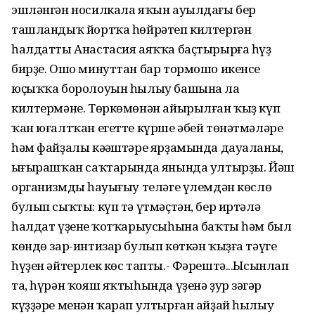
эшләнгән носилкала яҡын ауылдағы бер
ташландыҡ йортҡа һөйрәтеп килтергән
һалдатты Анастасия аяҡҡа баҫтырырға һүҙ
бирҙе. Ошо минуттан бар тормошо икенсе
юҫыҡҡа боролоуын һылыу башына ла
килтермәне. Төркөмөнән айырылған ҡыҙ күп
ҡан юғалтҡан егетте күрше әбей төнәтмәләре
һәм файҙалы кәңәштәре ярҙамында дауаланы,
ыңғырашҡан саҡтарында янында ултырҙы. Йәш
организмдың һауығыу теләге үлемдән көслө
булып сыҡты: күп тә үтмәҫтән, бер иртәлә
һалдат үҙенең ҡотҡарыусыһына баҡты һәм был
көндө зар-интизар булып көткән ҡыҙға тәүге
һүҙен әйтерлек көс тапты.- Фәрештә...Ысынлап
та, һүрән ҡояш яҡтыһында үҙенә ҙур зәңгәр
күҙҙәре менән ҡарап ултырған айҙай һылыу