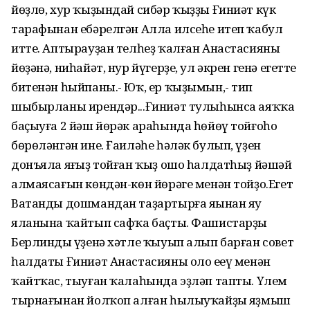
йөҙлө, хур ҡыҙындай сибәр ҡыҙҙы Ғиниәт күк
тарафынан ебәрелгән Алла илсеһе итеп ҡабул
итте. Аптырауҙан телһеҙ ҡалған Анастасияның
йөҙәнә, ниһайәт, нур йүгерҙе, ул әкрен генә егеттең
битенән һыйпаны.- Юҡ, ер ҡыҙымын,- тип
шыбырланы ирендәр...Ғиниәт тулыһынса аяҡҡа
баҫыуға 2 йәш йөрәк араһында һөйөү тойғоһо
бөрөләнгән ине. Ғаиләһе һәләк булып, үҙен
донъяла яңғыҙ тойған ҡыҙ ошо һалдатһыҙ йәшәй
алмаясағын көндән-көн йөрәге менән тойҙо.Егет
Ватанды дошмандан таҙартырға яңынан яу
яланына ҡайтып сафҡа баҫты. Фашистарҙы
Берлиндың үҙенә хәтле ҡыуып алып барған совет
һалдаты Ғиниәт Анастасияны оло еңеү менән
ҡайтҡас, тыуған ҡалаһында эҙләп тапты. Үлем
тырнағынан йолҡоп алған һылыуҡайҙың яҙмыш