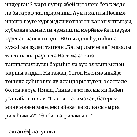
индергән 2 ҡарт яугир әбей иҫтәлеге бер кемде
лә битараф ҡалдырманы. Ауыл халҡы Нәсимә
инәйгә тәүге күргәндәй йотлоғоп ҡарап ултырҙы,
күбеһенең аяныслы яҙмышлы мәрйәне йәлләүҙән
күҙенән йәш атылды. 60 йылдан һуң, ниһайәт,
хужаһын эҙләп тапҡан ..Батырлыҡ өсөн” миҙалы
тантаналы рәүештә Нәсимә әбейгә
тапшырылыуын барыһы ла ҙур алҡыш менән
ҡаршы алды....Ни ғәжәп, бөгөн Нәсимә инәйҙең
төшөнә дәһшәтле яу яландары түгел, ә сәскәле
болон керҙе. Имеш, Ғиниәте ҡоласын киң йәйеп
уға табан атлай. "Настя-Нәсимәкәй, бәғерем,
минең менән мәңгелек сәйәхәткә юлға сығырға
ризаһыңмы?” "Әлбиттә, ризамын...”
Ләйсән Әфләтунова