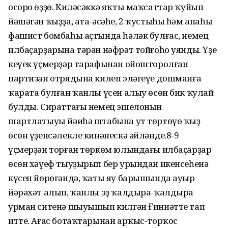
осоро өҙҙө. Киләсәккә яҡты маҡсаттар ҡуйып
йәшәгән ҡыҙҙа, ата-әсәһе, 2 ҡустыһы һәм апаһы
фашист бомбаһы аҫтында һәләк булғас, немец
илбаҫарҙарына тәрән нәфрәт тойғоһо уянды. Үҙе
кеүек үҫмерҙәр тарафынан ойошторолған
партизан отрядына килеп эләгеүе дошманға
ҡарата булған ҡанлы үсен алыу өсөн бик ҡулай
булды. Сираттағы немец эшелонын
шартлатыуы йәиһә штабына ут төртөүө ҡыҙ
өсөн үҙенсәлекле кинәнескә әйләнде.8-9
үҫмерҙән торған төркөм юлындағы илбаҫарҙар
өсөн хәүеф тыуҙырып бер урындан икенсеһенә
күсеп йөрөгәндә, ҡаты яу барышында ауыр
йәрәхәт алып, ҡанлы эҙ ҡалдыра-ҡалдыра
урман ситенә шыуышып килгән Ғиниәтте тап
итте. Ағас ботаҡтарынан арҡыс-торҡос