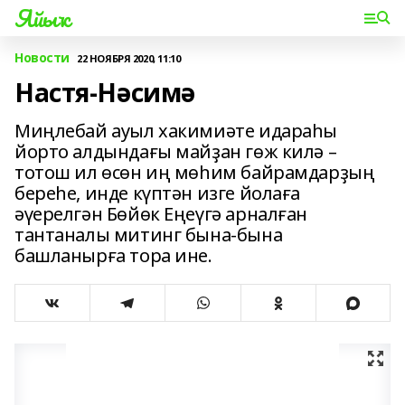
Яйыҡ
Новости
22 НОЯБРЯ 2020, 11:10
Настя-Нәсимә
Миңлебай ауыл хакимиәте идараһы
йорто алдындағы майҙан гөж килә –
тотош ил өсөн иң мөһим байрамдарҙың
береһе, инде күптән изге йолаға
әүерелгән Бөйөк Еңеүгә арналған
тантаналы митинг бына-бына
башланырға тора ине.