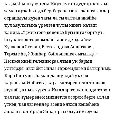
ҡыҙыҡһыныу уянды. Ҡарт яугир дуҫтар, ҡанлы
заман арҡаһында бер-береһен юғатҡан туғандар
осрашыуы күҙен тағы ла сылатҡан инәйһең
ҡулъяулығына үрелгән ҡулы кинәт ҡатып
ҡалды. ,,Үҫмер генә көйөнсә һуғышта бергә ут,
һыу кискән төркөмдәштәремде эҙләйем.
Кузнецов Степан, Всеволодова Анастасия,...
Тереме һеҙ? Зинһар, бәйләнешкә сығығыҙ...”
Нәсимә инәй телевизорға яҡын уҡ барып
ултырҙы. Был бит Зина! Төркөмдәге иң батыр ҡыҙ.
Ҡара һин уны, һаман да шундай уҡ сая
ҡарашлы. Әлбиттә, ҡара сәстәренә сал төшкән,
шулай ҙа ныҡ күренә. Йылдар төпкөлөндә тороп
ҡалған, ғүмеренең иң михнәтле осорон бергә атлап
үткән, ҡанлы көндәр эсендә яҡын кешеһенә
әйләнеп өлгөргән Зина, ярты быуат үтеүенә