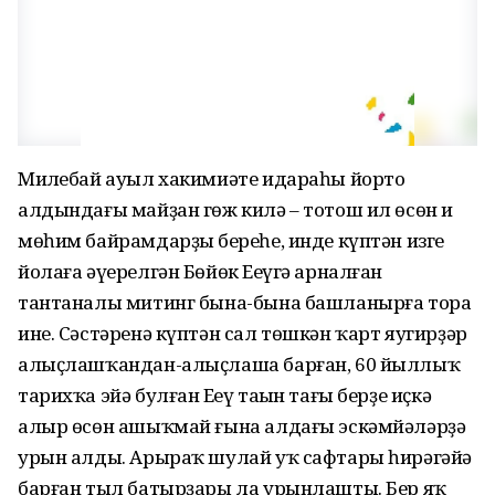
Миңлебай ауыл хакимиәте идараһы йорто
алдындағы майҙан гөж килә – тотош ил өсөн иң
мөһим байрамдарҙың береһе, инде күптән изге
йолаға әүерелгән Бөйөк Еңеүгә арналған
тантаналы митинг бына-бына башланырға тора
ине. Сәстәренә күптән сал төшкән ҡарт яугирҙәр
алыҫлашҡандан-алыҫлаша барған, 60 йыллыҡ
тарихҡа эйә булған Еңеү таңын тағы берҙе иҫкә
алыр өсөн ашыҡмай ғына алдағы эскәмйәләрҙә
урын алды. Арыраҡ шулай уҡ сафтары һирәгәйә
барған тыл батырҙары ла урынлашты. Бер яҡ