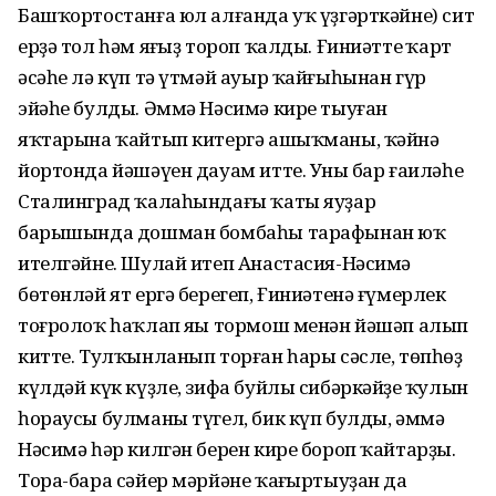
Башҡортостанға юл алғанда уҡ үҙгәрткәйне) сит
ерҙә тол һәм яңғыҙ тороп ҡалды. Ғиниәттең ҡарт
әсәһе лә күп тә үтмәй ауыр ҡайғыһынан гүр
эйәһе булды. Әммә Нәсимә кире тыуған
яҡтарына ҡайтып китергә ашыҡманы, ҡәйнә
йортонда йәшәүен дауам итте. Уның бар ғаиләһе
Сталинград ҡалаһындағы ҡаты яуҙар
барышында дошман бомбаһы тарафынан юҡ
ителгәйне. Шулай итеп Анастасия-Нәсимә
бөтөнләй ят ергә берегеп, Ғиниәтенә ғүмерлек
тоғролоҡ һаҡлап яңы тормош менән йәшәп алып
китте. Тулҡынланып торған һары сәсле, төпһөҙ
күлдәй күк күҙле, зифа буйлы сибәркәйҙең ҡулын
һораусы булманы түгел, бик күп булды, әммә
Нәсимә һәр килгән берен кире бороп ҡайтарҙы.
Тора-бара сәйер мәрйәне ҡаңғыртыуҙан да