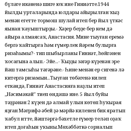
бүләге икәненә шиге юҡ ине Ғиниәттең.1944
йылдың урталарында юлдары айырылған ҡыҙ
менән егетте тормош шулай итеп бер йыл үткәс
яңынан ҡауыштырҙы.- Хәҙер беҙҙе бер кем дә
айыра алмаясаҡ, Анастасия. Минең тыуған еремә
бергә ҡайтырға һәм ғүмерлек йәрем булырға
ризаһыңмы?- тип шыбырланы Ғиниәт, һөйгәнен
ҡосағына алып.- Эйе...- Ҡыҙҙың зәңгәр күҙенән эре
йәш тамсыһы тәгәрәне.- Һинең менән ер сигенә лә
китергә ризамын...Тыуған төбәгенә килеп
еткәндә, Ғиниәт Анастасияға наҙлы итеп
,,Нәсимәкәй” тиеп өндәшә ине. 5 йыл буйы
тәҙрәнән 2 күҙен дә алмай улын көтөп һуҡырая
яҙған Мәғрифә әбей ҙә мәрйә киленен бик яратып
ҡабул итте, йәштәргә бәхетле ғүмер теләп оҙаҡ
итеп доғаһын уҡыны.Мөхәббәткә сорналып