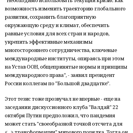
"Необходимо использовать текущий кризис как
возможность изменить траекторию глобального
развития, сохранить благоприятную
окружающую среду и климат, обеспечить
равные условия для всех стран и народов,
укрепить эффективные механизмы
многостороннего сотрудничества, ключевые
международные институты, опираясь при этом
на Устав ООН, общепринятые нормы и принципы
международного права", - заявил президент
России коллегам по "Большой двадцатке".
Этот тезис тоже прозвучал не впервые - еще на
заседании дискуссионного клуба "Валдай" 22
октября Путин предположил, что пандемия
может стать "своеобразной точкой отсчета для
<...> трансформации" мирового порядка. Тогда он