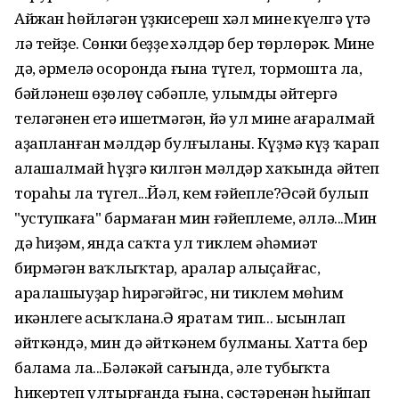
Айжан һөйләгән үҙкисереш хәл минең күңелгә үтә
лә тейҙе. Сөнки беҙҙең хәлдәр бер төрлөрәк. Минең
дә, әрмелә осоронда ғына түгел, тормошта ла,
бәйләнеш өҙөлөү сәбәпле, улымдың әйтергә
теләгәнен етә ишетмәгән, йә ул мине аңғаралмай
аҙапланған мәлдәр булғыланы. Күҙмә күҙ ҡарап
аңлашалмай һүҙгә килгән мәлдәр хаҡында әйтеп
тораһы ла түгел...Йәл, кем ғәйепле?Әсәй булып
"уступкаға" бармаған мин ғәйеплеме, әллә...Мин
дә һиҙәм, янда саҡта ул тиклем әһәмиәт
бирмәгән ваҡлыҡтар, аралар алыҫайғас,
аралашыуҙар һирәгәйгәс, ни тиклем мөһим
икәнлеге асыҡлана.Ә яратам тип... ысынлап
әйткәндә, мин дә әйткәнем булманы. Хатта бер
балама ла...Бәләкәй сағында, әле тубыҡта
һикертеп ултырғанда ғына, сәстәренән һыйпап