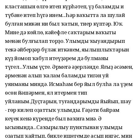
класташын өлгө итеп күрһәтеп, үҙ баламды иң
түбәне итеп һүгә инем...Һәр ваҡытта ла шулай
булған микән ни был ҡатын, тиер күптәр. Юҡ.
Минең дә көйлө, кәйефле саҡтарым ваҡыты
менән булғылап торҙо. Улымды ҡыуандырып
текә әйберҙәр бүләк иткәнем, яңылышлыҡтарын
күҙ йомоп ҡабул итеүҙәрем дә булманы
түгел...Улым үҫте. Әрмегә әҙерләнде. Яңғыҙ әсәмен,
әрменән алып ҡалам баламды тигән уй
уянманы миндә. Исмаһам бер йыл булһа ла үҙем
өсөн йәшәрмен, ял итермен тип
уйланым.Дуҫтарын, туғандарымды йыйып, шау
- гөр килеп оҙаттыҡ улымды. Ғәҙәти байрам
кеүек кенә күренде был ваҡиға миңә. Ә
ысынында...Саҡырылыу пунктынан улымды
оҙатып ҡайтып, бикле ишегемде асып ингәс, мин