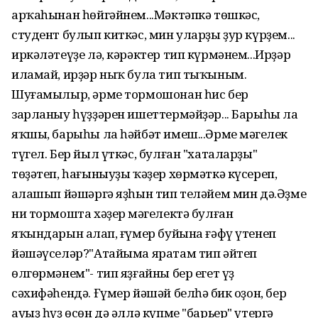
арҡаһынан һөйгәйнем...Мәктәпкә төшкәс,
студент булып киткәс, мин уларҙы ҙур күрҙем...
иркәләтеүҙе лә, кәрәктер тип күрмәнем...Ирҙәр
иламай, ирҙәр ныҡ була тип тыҡыным.
Шуғамылыр, әрме тормошонан һис бер
зарланыу һүҙҙәрен ишеттермәйҙәр... Барыһы ла
яҡшы, барыһы ла һәйбәт имеш...Әрме мәңгелек
түгел. Бер йыл үткәс, булған "хаталарҙы"
төҙәтеп, һағыныуҙы ҡәҙер хөрмәткә күсереп,
аңлашып йәшәргә яҙһын тип теләйем мин дә.Әҙме
ни тормошта хәҙер мәңгелектә булған
яҡындарын аңлап, ғүмер буйына ғәфү үтенеп
йәшәүселәр?"Атайыма яратам тип әйтеп
өлгөрмәнем"- тип яҙғайны бер егет үҙ
сәхифәһендә. Ғүмер йәшәй белһәң бик оҙон, бер
ауыҙ һүҙ өсөн дә әллә күпме "барьер" үтергә