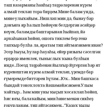
таш казарманың һанһыҙ тәҙрәләренән күҙем
алмай текләп тора бирҙем.Минең балам унда,
минең улыҡайым...Нишләп мин дә, бынау бар
донъяға яр һалып һөйөүен белдергән әсәйҙәр
кеүек, баламдың баштарынан һыйпап, йә
арҡаһынан һөйөп, ошоға тиклем бер генә
тапҡыр булһа ла, яратам тип әйтмәгәнмен икән?
Эсер һыуы, һулар һауаһы, ейер ризығы сәселгән
ерҙәрҙә именлек, тыныслыҡ ҡына булһын
инде...Поезд тәҙрәһенән йылғыр йүгергән һәр ят
күренештән күҙем алмай текләп, үҙемдең бар
ғүмеремдең биттәрен һүтәм...Юҡ... Мин башҡаса
бындай тоноҡлоҡта йәшәмәйәсәкмен.Улым
ҡайтыр... һәм мин уны ҡыҫып ҡосаҡлап һөйөп,
һис юғы, балаҡайым, мин һинең менән сикһеҙ
ғорурланам, тип әйтәсәкмен..."Ҡаҙаҡ ҡыҙы