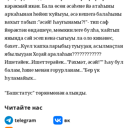
кәрәкмәй икән. Бала өсөн әсәһенең йә атаһының
арҡаһынан һөйөп ҡуйыуы, әсә кешегә балаһының
ваҡыт табып :"әсәй! Һауғынамы?!"- тип саф
йөрәктән өндәшеүе, мөмкинлеге булһа, ҡайтып
янында сәй эсеп кенә сығыуы ла оло кинәнес,
бәхет...Күңел ҡапҡаларыбыҙ туңыуҙан, асылмаҫтан
ябылыуҙан Хоҙай аралаһын????????????
Ишетәйек...Ишеттерәйек..."Рәхмәт, әсәй!"" Һау бул
балам, һинең менән ғорурланам..."Бер үк
һуңламайыҡ...
"Башстатус" төркөмөнән алынды.
Читайте нас