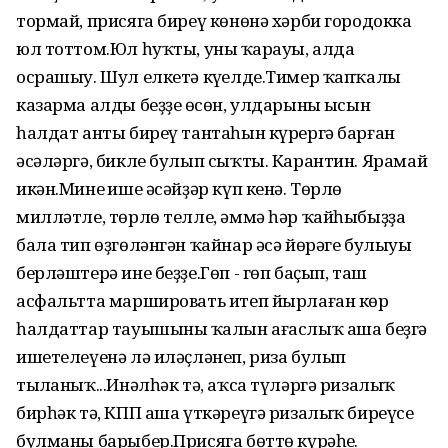
тормай, присяга биреү көнөнә хәрби городокка
юл тоттом.Юл һуҡты, уның ҡарауы, алда
осрашыу. Шул елкетә күңелде.Тимер ҡапҡалы
казарма алды беҙҙең өсөн, улдарының ысын
һалдат анты биреү тантаһын күрергә барған
әсәләргә, бикле булып сыҡты. Карантин. Ярамай
икән.Минең ише әсәйҙәр күп кенә. Төрлө
милләтле, төрлө телле, әммә һәр ҡайһыбыҙҙа
бала тип өҙгөләнгән ҡайнар әсә йөрәге булыуы
берләштерә ине беҙҙе.Гөп - гөп баҫып, таш
асфальтта маршировать итеп йырлаған көр
һалдаттар тауышының ҡалын ағаслыҡ аша беҙгә
ишетелеүенә лә иләҫләнеп, риза булып
тыңланыҡ...Инәлһәк тә, аҡса түләргә ризалыҡ
бирһәк тә, КПП аша үткәреүгә ризалыҡ биреүсе
булманы барыбер.Присяга бөттө күрәһең.