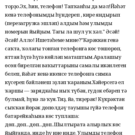
торҙо.Эх, һин, телефон! Тапҡанһың да мәл!Йәһәт
кенә телефонымды һүндереп , кире яндырып
(перезагрузка эшләп) алдым һәм улымдың
номерын йыйҙым. Тағы ла шул уҡ хәл." Әсәй!
Әсәй! Алло! Ишетәһеңме мине?"Кәрәккән генә
саҡта, ҡолағы тонған телефонға көс төшөрөп,
яттан һүгә һүгә көйләп маташтым.Аралашыу
өсөн бирелгән ваҡыттарының самалы икәнлеген
белеп, йәһәт кенә икенсе телефонға симка
күсереп бәйләнеш эҙләп ҡараным.Хәйерсегә ел
ҡаршы — зарядкаһы ныҡ түбән, гудок ебәреп тә
булмай, һүнә лә ҡуя.Тиҙ, йә, тиҙерәк! Күкрәктән
сыҡҡан йөрәк дөпөлдәү тауышы гүйә телефон
батарейкаһына көс туплаша:
дөп..дөп...дөп...дөп..Шылтырата алырлыҡ көс
йыйғанда, инде һуң ине инде. Улымдың телефон