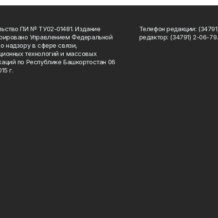
ьство ПИ № ТУ02-01481. Издание
Телефон редакции: (34791
трировано Управлением Федеральной
редактор: (34791) 2-06-79. 
о надзору в сфере связи,
ионных технологий и массовых
аций по Республике Башкортостан 06
15 г.