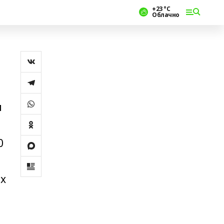
+23 °С
Облачно
и
0
х