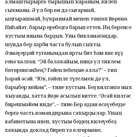
алмаштырырға тырышып ҡараным, килеп
сыҡманы. Ә ул бер өн дә сығармай,
ыңғырашмай, һуҡранмай менеп-төшөп йөрөнө.
Ниһайәт, барыр еребеҙгә барып еттек. Иң беренсе
ҡустым янына барҙыҡ. Уны бикләмәгәндәр,
шунда бер хәрби часта булып сыҡты.
Әзмәүерҙәй туғанымдан ярты бит һәм ике күҙ
генә ҡалған. “Эй балаҡайым, ниңә ул тиклем
бөтөрөнгәнһең? Ғәйеплеһеңме әллә?” – тип
һорай әсәй. “Юҡ, ғәйепле түгел­мен дә ул,
барыбер көйәм”, – тине ҡустым. Беҙ килгәнгә ныҡ
ҡыуанды, хатта йөҙө асылып китте: “Әсәй килгәс
бирешмәйем инде”, – тине.Бер аҙҙан өсәүебеҙҙе
бергә часть командирына саҡырҙылар. Уның
кабинетына инеп, ҡустым беҙҙең килеүебеҙ
хаҡында доклад биреп тә өлгөрмәне,