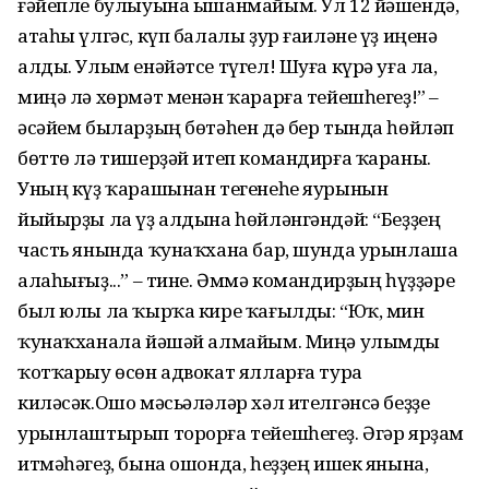
ғәйепле булыуына ышанмайым. Ул 12 йәшендә,
атаһы үлгәс, күп балалы ҙур ғаиләне үҙ иңенә
алды. Улым енәйәтсе түгел! Шуға күрә уға ла,
миңә лә хөрмәт менән ҡарарға тейешһегеҙ!” –
әсәйем быларҙың бөтәһен дә бер тында һөйләп
бөттө лә тишерҙәй итеп командирға ҡараны.
Уның күҙ ҡарашынан тегенеһе яурынын
йыйырҙы ла үҙ алдына һөйләнгәндәй: “Беҙҙең
часть янында ҡунаҡхана бар, шунда урынлаша
алаһығыҙ...” – тине. Әммә командирҙың һүҙҙәре
был юлы ла ҡырҡа кире ҡағылды: “Юҡ, мин
ҡунаҡханала йәшәй алмайым. Миңә улымды
ҡотҡарыу өсөн адвокат ялларға тура
киләсәк.Ошо мәсьәләләр хәл ителгәнсә беҙҙе
урынлаштырып торорға тейешһегеҙ. Әгәр ярҙам
итмәһәгеҙ, бына ошонда, һеҙҙең ишек янына,