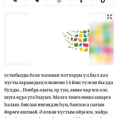
Ҡустыбыҙҙы бәлә-ҡазанан ҡотҡарҙы ул.Был хәл
ҡустыларымдың өлкәненә 14 йәш тулған йылда
булды... Ноябрь аҙағы, ер туң, әммә ҡар юҡ әле,
шуға күрә үтә һыуыҡ. Малға төнгөлөккә ашарға
һалып, бикләп ингәндән һуң, башҡаса сығып
йөрөгө килмәй. Ә өлкән ҡустым өйҙә юҡ, ҡайҙа