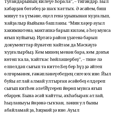
Туғандарының килеүе һорала”, – тигәндәр. Был
хәбәрҙән бөтәбеҙ ҙә шаҡ ҡаттыҡ. Ә әсәйем, биш
минут та үтмәне, еңел генә урынынан ҡуҙғалып,
ҡайҙалыр йыйына башланы. “Мин хәҙер ауыл
хакимиәтенә, мәктәпкә барып киләм, ә һеҙ мунса
яғып ҡуйығыҙ. Иртәгә район үҙәгенә барып
документтар йүнәтеп ҡайтам да Мәскәүгә
ҡуҙғалырбыҙ. Кем минең менән бара, кем донъя
көтөп ҡала, ҡайтҡас һөйләшербеҙ”, – тине лә
елпелдәп сығып та китте.Беҙ бер һүҙ ҙә әйтеп
өлгөрмәнек, ғәжәпләнеүебеҙҙең сиге юҡ ине. Йыл
буйы атлай алмай ултырған әсәйебеҙ елдереп
сығып китһен әле!Йүгереп йөрөп мунса яғып
ебәрҙек. Бына әсәй ҡайтты, аҡһабыраҡ атлай,
һыҙланыуы йөҙөнә сыҡҡан, ләкин ул быны
абайламай ҙа, һиҙмәй ҙә ине. Ауыл