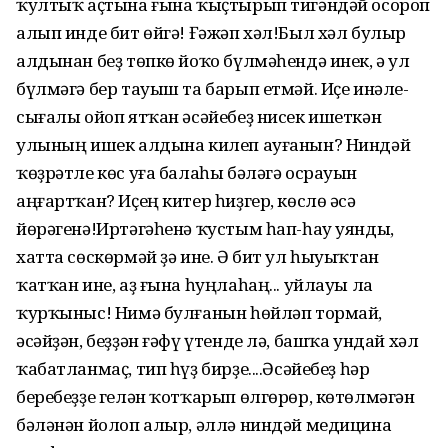
ҡултыҡ аҫтына ғына ҡыҫтырып тигәндәй осороп
алып инде бит өйгә! Ғәжәп хәл!Был хәл булыр
алдынан беҙ төпкө йоҡо бүлмәһендә инек, ә ул
бүлмәгә бер тауыш та барып етмәй. Иҫе инәле-
сығалы ойоп ятҡан әсәйебеҙ нисек ишеткән
улының ишек алдына килеп ауғанын? Ниндәй
ҡөҙрәтле көс уға балаһы бәләгә осрауын
аңғартҡан? Иҫең китер һиҙгер, көслө әсә
йөрәгенә!Иртәгәһенә ҡустым һап-һау уянды,
хатта сөскөрмәй ҙә ине. Ә бит ул һыуыҡтан
ҡатҡан ине, аҙ ғына һуңлаһаң... уйлауы ла
ҡурҡыныс! Нимә булғанын һөйләп тормай,
әсәйҙән, беҙҙән ғәфү үтенде лә, башҡа ундай хәл
ҡабатланмаҫ, тип һүҙ бирҙе....Әсәйебеҙ һәр
беребеҙҙе гелән ҡотҡарып өлгөрөр, көтөлмәгән
бәләнән йолоп алыр, әллә ниндәй медицина