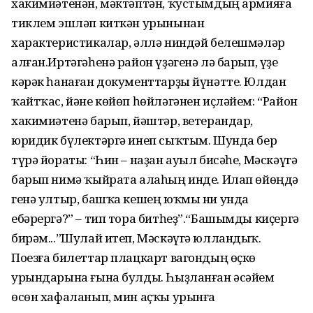
хакимиәтенән, мәктәптән, ҡустымдың армияға
тиклем эшләп киткән урынынан
характеристикалар, әллә ниндәй белешмәләр
алған.Иртәгәһенә район үҙәгенә лә барып, үҙе
кәрәк һанаған документтарҙы йүнәтте. Юлдан
ҡайтҡас, йәне көйөп һөйләгәнен иҫләйем: “Район
хакимиәтенә барып, йәштәр, ветерандар,
юридик бүлектәргә инеп сыҡтым. Шунда бер
түрә йораты: “Һин – наҙан ауыл бисәһе, Мәскәүгә
барып нимә ҡыйрата алаһың инде. Илап өйөңдә
генә ултыр, башҡа кешең юҡмы ни унда
ебәрергә?” – тип тора битһеҙ”.“Башымды киҫергә
бирәм...”Шулай итеп, Мәскәүгә юлландыҡ.
Поезға билеттар плацкарт вагондың өҫкө
урындарына ғына булды. Һыҙланған әсәйем
өсөн хафаланып, мин аҫҡы урынға