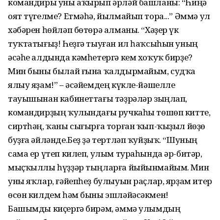
командиры уны аҡырып әрләй башланы: “Һиңә
оят түгелме? Етмәһә, йылмайып тора...” Әммә ул
хәбәрен һөйләп бөтөрә алманы. “Хәҙер үк
туҡтатығыҙ! Һеҙгә тыуған ил һаҡсыһын уның
әсәһе алдында кәмһетергә кем хоҡуҡ бирҙе?
Мин быны былай ғына ҡалдырмайым, судҡа
ялыу яҙам!” – әсәйемдең күкле-йәшелле
тауышынан кабинеттағы тәҙрәләр зыңлап,
командирҙың ҡулындағы ручкаһы төшөп китте,
сиртһәң, ҡаны сығырға торған ҡып-ҡыҙыл йөҙө
буҙға әйләнде.Беҙ ҙә тертләп ҡуйҙыҡ. “Шуның
сама ер үтеп килеп, улым тураһында әр-битәр,
мыҫҡыллы һүҙҙәр тыңларға йыйынмайым. Мин
уны яҡлар, ғәйепһеҙ булыуын раҫлар, ярҙам итер
өсөн килдем һәм быны эшләйәсәкмен!
Башымды киҫергә бирәм, әммә улымдың