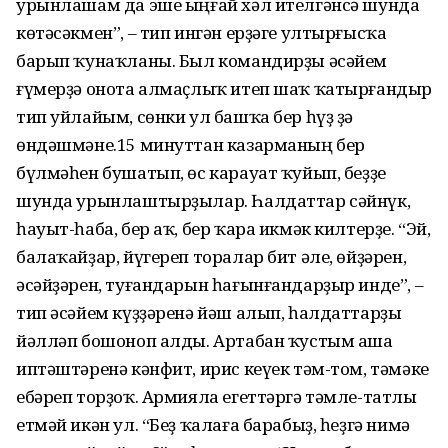
урынлашам да эше ыңғай хәл ителгәнсә шунда
көтәсәкмен”, – тип ингән ерҙәге ултырғысҡа
барып ҡунаҡланы. Был командирҙы әсәйем
ғүмерҙә онота алмаҫлыҡ итеп шаҡ ҡатырғандыр
тип уйлайым, сөнки ул башҡа бер һүҙ ҙә
өндәшмәне.15 минуттан казарманың бер
бүлмәһен бушатып, өс карауат ҡуйып, беҙҙе
шунда урынлаш­тырҙылар. Һалдаттар сәйнүк,
һауыт-һаба, бер аҡ, бер ҡара икмәк килтерҙе. “Эй,
балаҡайҙар, йүгереп торалар бит әле, өйҙәрен,
әсәйҙәрен, туғандарын һағынғандарҙыр инде”, –
тип әсәйем күҙҙәренә йәш алып, һалдаттарҙы
йәлләп бошоноп алды. Артабан ҡустым аша
иптәштәренә кәнфит, ирис кеүек тәм-том, тәмәке
ебәреп торҙоҡ. Армияла егеттәргә тәмле-татлы
етмәй икән ул. “Беҙ ҡалаға барабыҙ, һеҙгә нимә