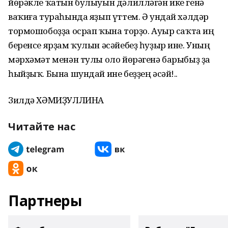
йөрәкле ҡатын булыуын дәлилләгән ике генә
ваҡиға тураһында яҙып үттем. Ә ундай хәлдәр
тормошобоҙҙа осрап ҡына торҙо. Ауыр саҡта иң
беренсе ярҙам ҡулын әсәйебеҙ һуҙыр ине. Уның
мәрхәмәт менән тулы оло йөрәгенә барыбыҙ ҙа
һыйҙыҡ. Бына шундай ине беҙҙең әсәй!..
Зилдә ХӘМИҘУЛЛИНА
Читайте нас
Партнеры