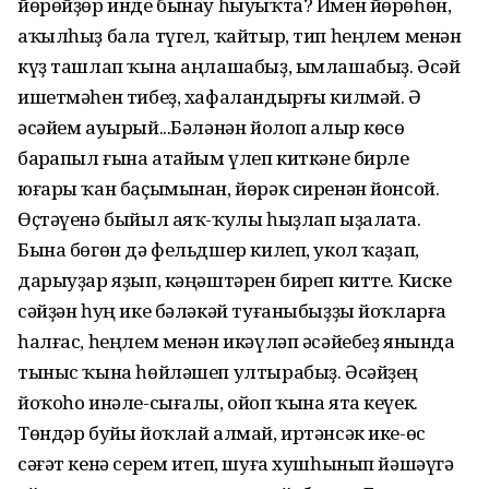
йөрөйҙөр инде бынау һыуыҡта? Имен йөрөһөн,
аҡылһыҙ бала түгел, ҡайтыр, тип һеңлем менән
күҙ ташлап ҡына аңлашабыҙ, ымлашабыҙ. Әсәй
ишетмәһен тибеҙ, хафаландырғы килмәй. Ә
әсәйем ауырый...Бәләнән йолоп алыр көсө
барҠапыл ғына атайым үлеп киткәне бирле
юғары ҡан баҫымынан, йөрәк сиренән йонсой.
Өҫтәүенә быйыл аяҡ-ҡулы һыҙлап ыҙалата.
Бына бөгөн дә фельдшер килеп, укол ҡаҙап,
дарыуҙар яҙып, кәңәштәрен биреп китте. Киске
сәйҙән һуң ике бәләкәй туғаныбыҙҙы йоҡларға
һалғас, һеңлем менән икәүләп әсәйебеҙ янында
тыныс ҡына һөйләшеп ултырабыҙ. Әсәйҙең
йоҡоһо инәле-сығалы, ойоп ҡына ята кеүек.
Төндәр буйы йоҡлай алмай, иртәнсәк ике-өс
сәғәт кенә серем итеп, шуға хушһынып йәшәүгә