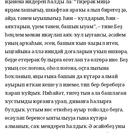
иҙәненә индереп һалды ла: “Тиҙерәк миңә
ярҙамлашығыҙ, шкафтан араҡы алып бирегеҙ ҙә,
әйҙә, тәнен ыуышы­ғыҙ. Һин – ҡулдарын, һин –
аяҡтарын, үҙем тәнен, башын ыуам”, – тине.Беҙ
һеңлем менән икәүләп аяҡ-ҡул ыуғансы, әсәйем
уның арҡаһын, эсен, башын ҡып-ҡыҙыл итеп,
ыңғайына әллә ниндәй доғаларын уҡып өшкөрә,
беҙҙе етеҙерәк булырға өгөтләп тә өлгөрә ине. Беҙ
уның сослоғона, оһоллоғона, оҫталығына
һоҡланып, яңы ғына башын да күтәрә алмай
ауырып ятҡан кеше ул инеме, тип бер-беребеҙгә
ҡарап ҡуйҙыҡ. Ниһайәт, тигеҙ тын ала башлаған
ҡустымды юрғанға урап, диванға һалырға
булдыҡ. Ҡустым көс еткеһеҙ ауыр тойолдо беҙгә,
өсәүләп беренсе ынтылыуҙа ғына күтәрә
алманыҡ, саҡ мендереп һалдыҡ. Ә әсәйебеҙ уны