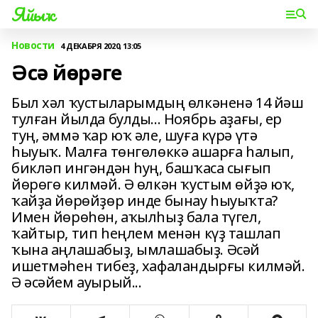
Яйыҡ
Новости
4 ДЕКАБРЯ 2020, 13:05
Әсә йөрәге
Был хәл ҡустыларымдың өлкәненә 14 йәш
тулған йылда булды... Ноябрь аҙағы, ер
туң, әммә ҡар юҡ әле, шуға күрә үтә
һыуыҡ. Малға төнгөлөккә ашарға һалып,
бикләп ингәндән һуң, башҡаса сығып
йөрөгө килмәй. Ә өлкән ҡустым өйҙә юҡ,
ҡайҙа йөрөйҙөр инде бынау һыуыҡта?
Имен йөрөһөн, аҡылһыҙ бала түгел,
ҡайтыр, тип һеңлем менән күҙ ташлап
ҡына аңлашабыҙ, ымлашабыҙ. Әсәй
ишетмәһен тибеҙ, хафаландырғы килмәй.
Ә әсәйем ауырый...