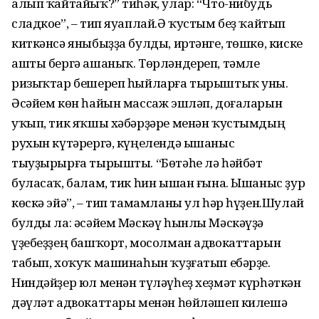
алып ҡайтайыҡ?” тиһәк, улар: “Что-нибудь
сладкое”, – тип яуаплай.Ә ҡустым беҙ ҡайтып
киткәнсә яныбыҙҙа булды, иртәнге, төшкө, киске
ашты бергә ашаныҡ. Төрлән­дереп, тәмле
ризыҡтар бешереп һыйларға тырыштыҡ уны.
Әсәйем көн һайын массаж эшләп, доғаларын
уҡып, тик яҡшы хәбәрҙәре менән ҡустымдың
рухын күтәрергә, күңе­лендә ышаныс
тыуҙырырға тырышты. “Бөтәһе лә һәйбәт
буласаҡ, балам, тик һин ышан ғына. Ышаныс ҙур
көскә эйә”, – тип тамамланы ул һәр һүҙен.Шулай
булды ла: әсәйем Мәскәү һынлы Мәскәүҙә
үҙебеҙҙең башҡорт, мосолман адвокаттарын
табып, хоҡуҡ машинаһын ҡуҙғатып ебәрҙе.
Ниндәйҙер юл менән түләүһеҙ хеҙмәт күрһәткән
дәүләт адвокаттары менән һөйләшеп килешә