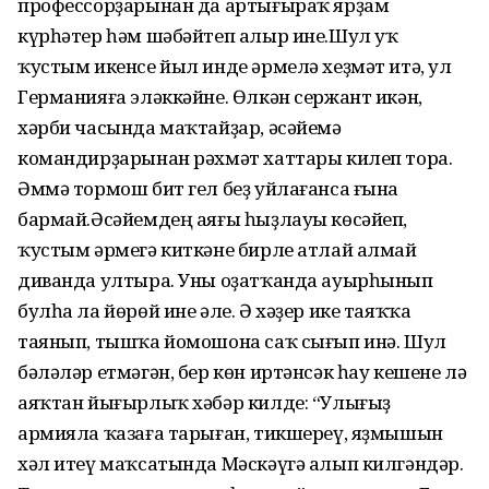
профессорҙарынан да артығыраҡ ярҙам
күрһәтер һәм шәбәйтеп алыр ине.Шул уҡ
ҡустым икенсе йыл инде әрмелә хеҙмәт итә, ул
Германияға эләккәйне. Өлкән сержант икән,
хәрби часында маҡтайҙар, әсәйемә
командирҙарынан рәхмәт хаттары килеп тора.
Әммә тормош бит гел беҙ уйлағанса ғына
бармай.Әсәйемдең аяғы һыҙлауы көсәйеп,
ҡустым әрмегә киткәне бирле атлай алмай
диванда ултыра. Уны оҙатҡанда ауырһынып
булһа ла йөрөй ине әле. Ә хәҙер ике таяҡҡа
таянып, тышҡа йомошона саҡ сығып инә. Шул
бәләләр етмәгән, бер көн иртәнсәк һау кешене лә
аяҡтан йығырлыҡ хәбәр килде: “Улығыҙ
армияла ҡазаға тарыған, тикшереү, яҙмышын
хәл итеү маҡсатында Мәскәүгә алып килгәндәр.