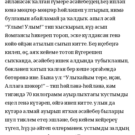
әйләнәсәк ҡалған ғүмере әсәйебеҙҙең.Беҙ ипләп
кенә мөңгөр-мөңгөр һөйләшеп ултырып, нимә
булғанын абайламай ҙа ҡалдыҡ. Ҡапыл әсәй
“Улым! Улым!” тип ҡысҡырып, күҙ асып
йомғансы һикереп тороп, эске күлдәк­сән генә
көйө өйҙән атылып сығып китте. Беҙ иҫебеҙгә
килеп, өҫ, аяҡ кейеме тотоп йүгерешеп
сыҡҡанда, әсәйебеҙ ишек алдында тубыҡланып,
бөкләнеп ҡатып ҡалған бер кеше эргәһендә
бөтөрөнә ине. Бына ул: “Улыҡайым тере, иҫән,
Аллаға шөкөр!” – тип һөйләнә-һөйләнә, кәм
тигәндә 70 килограмм ауырлыҡтағы ҡустымды
еңел генә күтәреп, өйгә инеп китте. Ҡулын да
күтәрә алмай ауырып ятҡан әсәйебеҙ быларҙы
шул тиклем етеҙ эшләне, беҙ кейем кейҙереү
түгел, һүҙ ҙә әйтеп өлгөрмәнек. Ҡустымды залдың