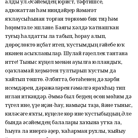
алды ул.Әсәйемдең юрист, тәфтишсе,
адвокаттан һәм ниндәйҙер йәмәғәт
яҡлаусыһынан торған төркөмө бик тиҙ һәм
һөҙөмтәле эшләне. Баяғы хәлдә ҡатнашҡан
туғыҙ һалдатты ла табып, һорау алып,
дөрөҫлөктө иҫбат итеп, ҡустымдың ғәйебе юҡ
икәнен асыҡланылар. Шулай ғәҙеллек тантана
итте! Тыныс күңел менән ауылға юлландыҡ,
оҙаҡламай хеҙмәтен тултырып ҡустым да
ҡайтып төштө. Әлбиттә, бөтәһенең дә хәрби
исемдәрен, дәрәжәләрен ғәмәлгә яраҡһыҙ тип
иғлан иткәндәр. Әммә был беҙҙең өсөн мөһим дә
түгел ине, үҙе иҫән-һау, намыҫы таҙа, йәне тыныс,
киләсәге яҡты, күңеле көр ине ҡустыбыҙҙың.Әле
бында әсәйемдең балалары хаҡына утҡа ла,
һыуға ла инергә әҙер, ҡаһарман рухлы, ҡыйыу