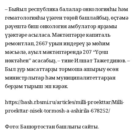
– Быйыл республика балалар онкологияһы һәм
гематологияһы үҙәген төҙөй башлайбыҙ, өҫтәмә
рәүештә биш онкология амбулатор ярҙамы
үҙәктәре асыласаҡ. Мәктәптәрҙе капиталь
ремонтлап, 2667 урын индереү ҙә мөһим
мәсьәлә, ауыл мәктәптәрендә 207 “Үҫеш
нөктәһен” асасаҡбыҙ, – тине Илшат Тажетдинов. –
Был ҙур маҡсаттарҙы тормошҡа ашырыу өсөн
министрлыҡтар һәм муниципалитеттарҙан
берҙәм тырыш эш кәрәк.
https://bash.rbsmi.ru/articles/milli-proekttar/Milli-
proekttar-nisek-tormosh-a-ashirila-678252/
Фото: Башҡортостан башлығы сайты.