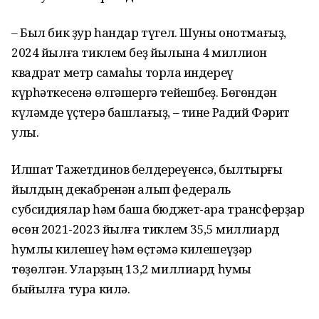
– Был бик ҙур һандар түгел. Шуны онотмағыҙ,
2024 йылға тиклем беҙ йылына 4 миллион
квадрат метр самаһы торлаҡ индереү
күрһәткесенә өлгәшергә тейешбеҙ. Бөгөндән
күләмде үҫтерә башлағыҙ, – тине Радий Фәрит
улы.
Илшат Тажетдинов белдереүенсә, былтырғы
йылдың декабренән алып федераль
субсидиялар һәм башҡа бюджет-ара трансферҙар
өсөн 2021-2023 йылға тиклем 35,5 миллиард
һумлыҡ килешеү һәм өҫтәмә килешеүҙәр
төҙөлгән. Уларҙың 13,2 миллиард һумы
быйылға тура килә.