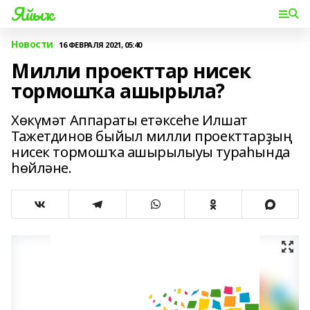
Яйыҡ
Новости
16 ФЕВРАЛЯ 2021, 05:40
Милли проекттар нисек
тормошҡа ашырыла?
Хөкүмәт Аппараты етәксеһе Илшат
Тажетдинов быйыл милли проекттарҙың
нисек тормошҡа ашырылыуы тураһында
һөйләне.