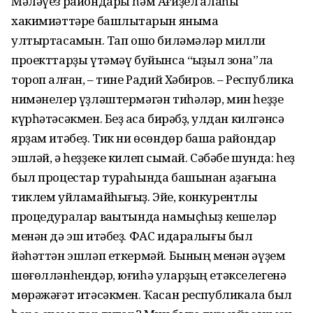
Мәләүез райондары һәм Ағиҙел ҡалаһы
хакимиәттәре башлыҡтарын яныма
ултыртасаҡмын. Тап ошо биләмәләр милли
проекттарҙы үтәмәү буйынса “ҡыҙыл зона”ла
тороп ҡалған, – тине Радий Хәбиров. – Республика
нимәнелер үҙләштермәгән тиһәләр, мин һеҙҙе
күрһәтәсәкмен. Беҙ аҡса бирәбҙ, ҡулдан килгәнсә
ярҙам итәбеҙ. Тик ни өсөндөр башҡа райондар
эшләй, ә һеҙҙеке килеп сыҡмай. Сәбәбе шунда: һеҙ
был процестар тураһында башынан аҙағына
тиклем уйламайһығыҙ. Эйе, конкурентлы
процедуралар ваҡытында намыҫһыҙ кешеләр
менән дә эш итәбеҙ. ФАС идаралығы был
йәһәттән эшләп еткермәй. Бының менән әүҙем
шөғөлләнһендәр, юғиһә уларҙың етәкселегенә
мөрәжәғәт итәсәкмен. Ҡасан республикала был