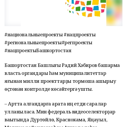
#национальныепроекты #нацпроекты
#региональныепроекты#регпроекты
#нацпроектыБашкортостан
Башҡортостан Башлығы Радий Хәбиров башҡарма
власть органдары һәм муниципалитеттар
яғынан милли проекттарҙы тормошҡа ашырыу
өҫтөнән контролде көсәйтергә ҡушты.
– Артта ҡалғандарға ҡарата иң етди саралар
ҡулланыласаҡ. Мин федераль видеоселекторҙар
ваҡытында Дүртөйлө, Краснокама, Яңауыл,