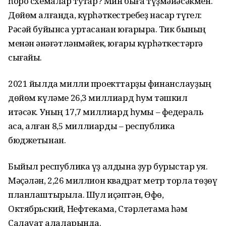
һоро схемалар туҡтар? Мин быға түҙмәйәсәкмен.
Дөйөм алғанда, күрһәткестребеҙ насар түгел:
Рәсәй буйынса уртасанан юғарыраҡ. Тик бының
менән ҡәнәғәтләнмәйек, юғары күрһәткестәргә
сығайыҡ.
2021 йылда милли проекттарҙы финанслауҙың
дөйөм күләме 26,3 миллиард һум тәшкил
итәсәк. Уның 17,7 миллиард һумы – федераль
аҡса, ҡалған 8,5 миллиарды – республика
бюджетынан.
Быйыл республика үҙ алдына ҙур бурыстар ҡуя.
Мәҫәлән, 2,26 миллион квадрат метр торлаҡ төҙөү
планлаштырыла. Шул иҫәптән, Өфө,
Октябрьский, Нефтекама, Стәрлетамаҡ һәм
Салауат ҡалаларында.