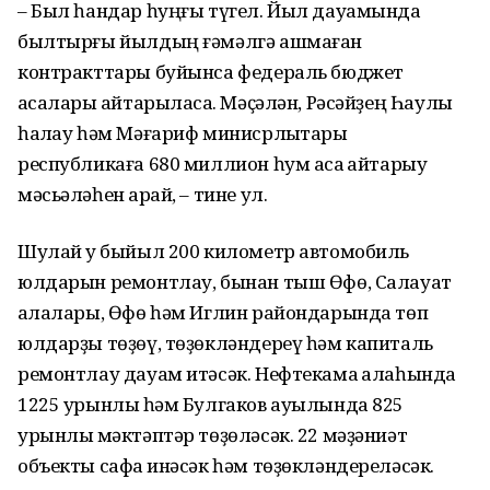
– Был һандар һуңғы түгел. Йыл дауамында
былтырғы йылдың ғәмәлгә ашмаған
контракттары буйынса федераль бюджет
аҡсалары ҡайтарыласаҡ. Мәҫәлән, Рәсәйҙең Һаулыҡ
һаҡлау һәм Мәғариф минисрлыҡтары
республикаға 680 миллион һум аҡса ҡайтарыу
мәсьәләһен ҡарай, – тине ул.
Шулай уҡ быйыл 200 километр автомобиль
юлдарын ремонтлау, бынан тыш Өфө, Салауат
ҡалалары, Өфө һәм Иглин райондарында төп
юлдарҙы төҙөү, төҙөкләндереү һәм капиталь
ремонтлау дауам итәсәк. Нефтекама ҡалаһында
1225 урынлыҡ һәм Булгаков ауылында 825
урынлыҡ мәктәптәр төҙөләсәк. 22 мәҙәниәт
объекты сафҡа инәсәк һәм төҙөкләндереләсәк.