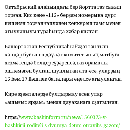
Октябрьский ҡалаһындағы бер йортта газ сығып
торған. Кис көнө «112» берҙәм номерына дүрт
кешенән торған ғаиләнең көнкүреш газы менән
ағыуланыуы тураһында хәбәр килгән.
Башҡортостан Республикаһы Ғәҙәттән тыш
хәлдәр буйынса дәүләт комитетының матбуғат
хеҙмәтендә белдереүҙәренсә, газ ҡорамалы
эшләмәгән булған, шунлыҡтан ата-әсә, уларҙың
15 һәм 17 йәшлек балалары еңелсә ағыуланған.
Кире эҙемтәләрҙе булдырмау өсөн улар
«ашығыс ярҙам» менән дауаханаға оҙатылған.
https://
www.bashinform.ru/news/1560373-v-
bashkirii-roditeli-s-dvumya-detmi-otravilis-gazom/