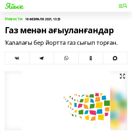
Яйыҡ
Новости
18 ФЕВРАЛЯ 2021, 13:25
Газ менән ағыуланғандар
Ҡалалағы бер йортта газ сығып торған.