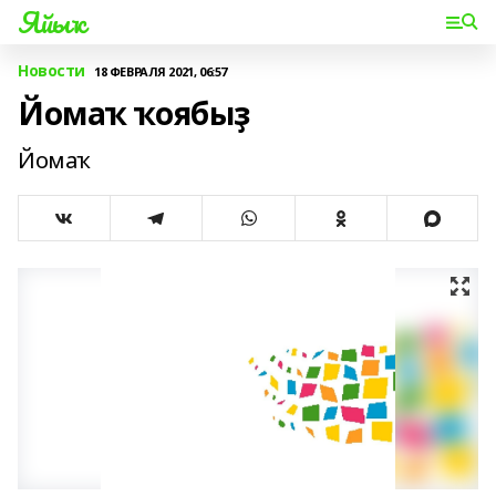
Яйыҡ
Новости
18 ФЕВРАЛЯ 2021, 06:57
Йомаҡ ҡоябыҙ
Йомаҡ