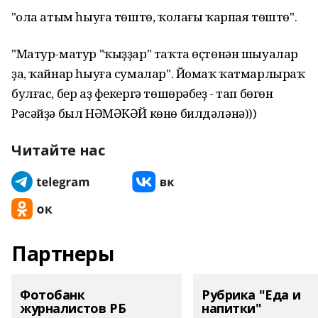
"Ҡола атым һыуға төштө, ҡолағы ҡарпая төштө".
"Матур-матур "ҡыҙҙар" таҡта өҫтөнән шыуалар
ҙа, ҡайнар һыуға сумалар". Йомаҡ ҡатмарлыраҡ
булғас, бер аҙ фекергә төшөрәбеҙ - тап бөгөн
Рәсәйҙә был НӘМӘКӘЙ көнө билдәләнә)))
Читайте нас
Партнеры
Фотобанк
Рубрика "Еда и
журналистов РБ
напитки"