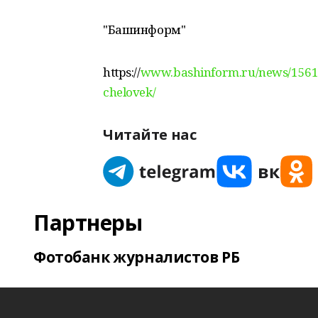
"Башинформ"
https://
www.bashinform.ru/news/156170
chelovek/
Читайте нас
Партнеры
Фотобанк журналистов РБ