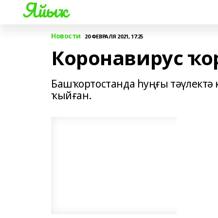
Яйыҡ
Новости
20 ФЕВРАЛЯ 2021, 17:25
Коронавирус ҡо
Башҡортостанда һуңғы тәүлектә 
ҡыйған.