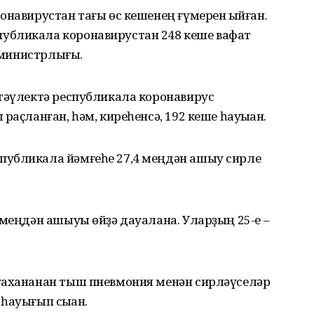
онавирустан тағы өс кешенең ғүмерен ҡыйған.
убликала коронавирустан 248 кеше вафат
у министрлығы.
 тәүлектә республикала коронавирус
аҫланған, һәм, киреһенсә, 192 кеше һауыҡҡан.
публикала йәмғеһе 27,4 меңдән ашыу сирле
 меңдән ашыуы өйҙә дауалана. Уларҙың 25-е –
уахананан тыш пневмония менән сирләүселәр
 һауығып сыҡҡан.