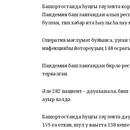
Башҡортостанда һуңғы тәүлектә кор
Пандемия башланғандан алып респ
булған, тип хәбәр итә Һаулыҡ һаҡла
Оператив мәғлүмәт буйынса, уҙған
инфекцияһы йоҡтороуҙың 148 осрағы р
Пандемия башланғандан бирле рес
теркәлгән.
Әле 282 пациент – дауаханала, биш
ауыр хәлдә.
Башҡортостанда һуңғы тәүлектә да
159-ға еткән, шул уҡ ваҡытта 138 кеше