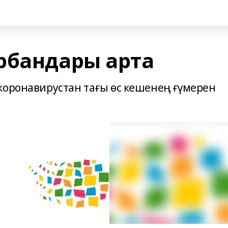
рбандары арта
коронавирустан тағы өс кешенең ғүмерен