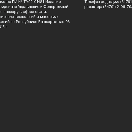
ьство ПИ № ТУ02-01481. Издание
Телефон редакции: (34791
трировано Управлением Федеральной
редактор: (34791) 2-06-79. 
о надзору в сфере связи,
ионных технологий и массовых
аций по Республике Башкортостан 06
15 г.